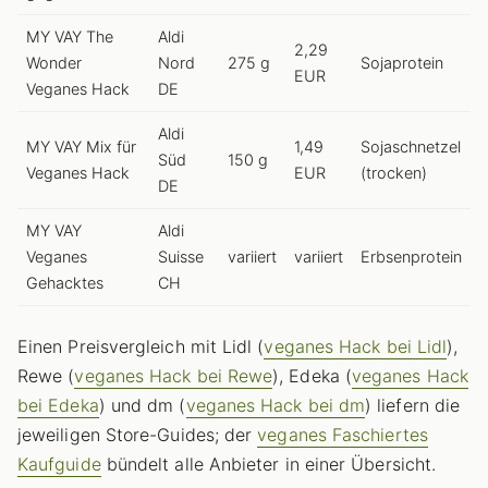
MY VAY The
Aldi
2,29
Wonder
Nord
275 g
Sojaprotein
EUR
Veganes Hack
DE
Aldi
MY VAY Mix für
1,49
Sojaschnetzel
Süd
150 g
Veganes Hack
EUR
(trocken)
DE
MY VAY
Aldi
Veganes
Suisse
variiert
variiert
Erbsenprotein
Gehacktes
CH
Einen Preisvergleich mit Lidl (
veganes Hack bei Lidl
),
Rewe (
veganes Hack bei Rewe
), Edeka (
veganes Hack
bei Edeka
) und dm (
veganes Hack bei dm
) liefern die
jeweiligen Store-Guides; der
veganes Faschiertes
Kaufguide
bündelt alle Anbieter in einer Übersicht.