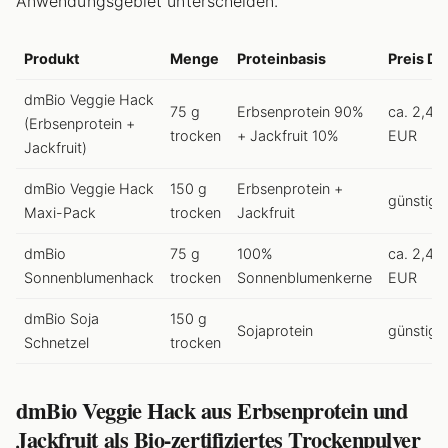
Anwendungsgebiet unterscheiden.
Produkt
Menge
Proteinbasis
Preis DE
dmBio Veggie Hack
75 g
Erbsenprotein 90%
ca. 2,45
(Erbsenprotein +
trocken
+ Jackfruit 10%
EUR
Jackfruit)
dmBio Veggie Hack
150 g
Erbsenprotein +
günstige
Maxi-Pack
trocken
Jackfruit
dmBio
75 g
100%
ca. 2,45
Sonnenblumenhack
trocken
Sonnenblumenkerne
EUR
dmBio Soja
150 g
Sojaprotein
günstig
Schnetzel
trocken
dmBio Veggie Hack aus Erbsenprotein und
Jackfruit als Bio-zertifiziertes Trockenpulver