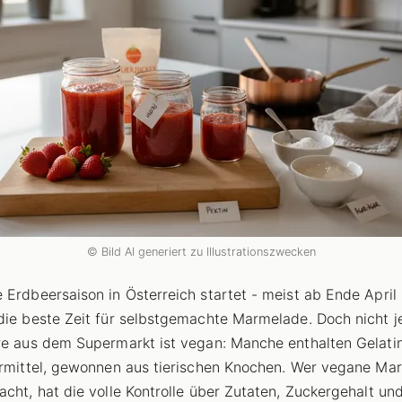
© Bild AI generiert zu Illustrationszwecken
 Erdbeersaison in Österreich startet - meist ab Ende April 
die beste Zeit für selbstgemachte Marmelade. Doch nicht j
re aus dem Supermarkt ist vegan: Manche enthalten Gelati
ermittel, gewonnen aus tierischen Knochen. Wer vegane Ma
acht, hat die volle Kontrolle über Zutaten, Zuckergehalt un