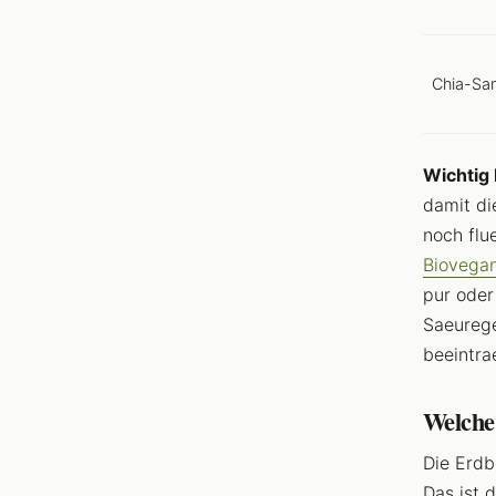
Chia-Sa
Wichtig
damit di
noch flu
Biovega
pur oder
Saeurege
beeintra
Welche
Die Erdb
Das ist 