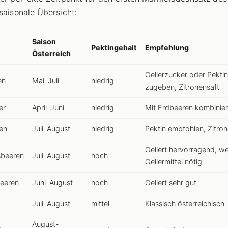
 saisonale Übersicht:
Saison
Pektingehalt
Empfehlung
Österreich
Gelierzucker oder Pektin
en
Mai-Juli
niedrig
zugeben, Zitronensaft
er
April-Juni
niedrig
Mit Erdbeeren kombinie
en
Juli-August
niedrig
Pektin empfohlen, Zitron
Geliert hervorragend, w
sbeeren
Juli-August
hoch
Geliermittel nötig
eeren
Juni-August
hoch
Geliert sehr gut
Juli-August
mittel
Klassisch österreichisch
August-