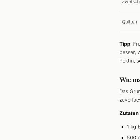
Zwetsch
Quitten
Tipp
: Fr
besser, 
Pektin, 
Wie ma
Das Grun
zuverlae
Zutaten 
1 kg 
500 g