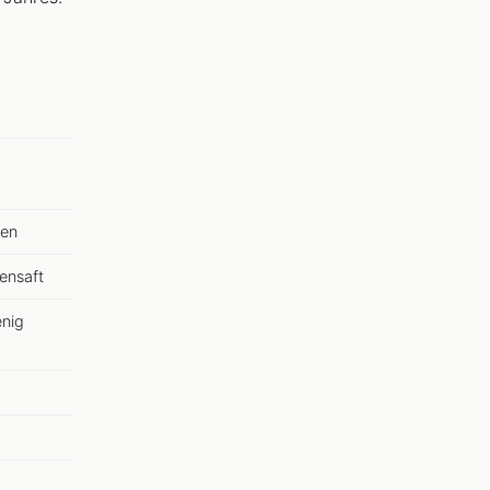
ren
ensaft
enig