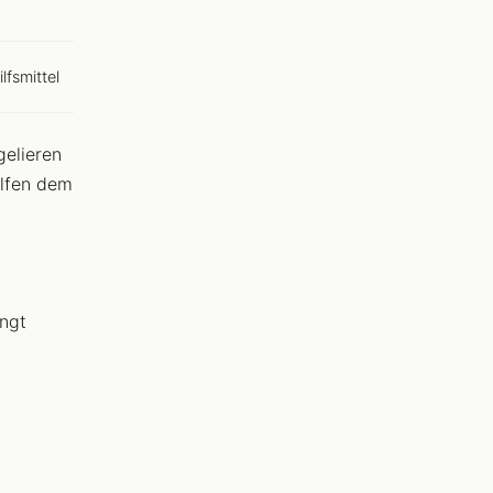
lfsmittel
gelieren
elfen dem
ingt