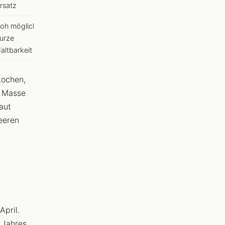
rsatz
oh möglich,
urze
altbarkeit
kochen,
e Masse
aut
eeren
April.
 Jahres.