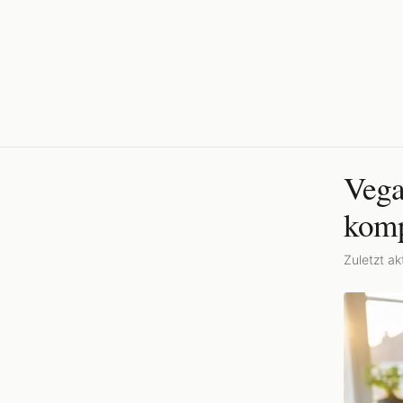
Vega
komp
Zuletzt akt