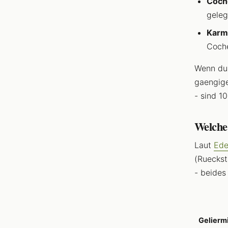
Coche
geleg
Karm
Coche
Wenn du 
gaengige
- sind 10
Welche 
Laut
Ede
(Rueckst
- beides
Geliermi