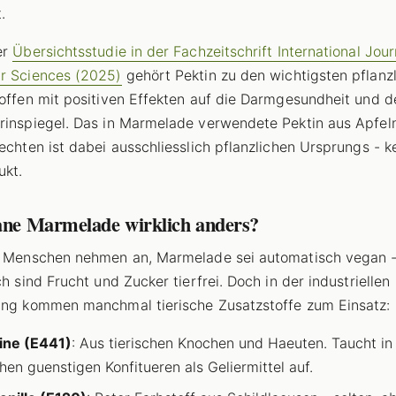
.
er
Übersichtsstudie in der Fachzeitschrift International Jour
r Sciences (2025)
gehört Pektin zu den wichtigsten pflanz
toffen mit positiven Effekten auf die Darmgesundheit und d
rinspiegel. Das in Marmelade verwendete Pektin aus Apfel
uechten ist dabei ausschliesslich pflanzlichen Ursprungs - k
ukt.
gane Marmelade wirklich anders?
e Menschen nehmen an, Marmelade sei automatisch vegan 
ch sind Frucht und Zucker tierfrei. Doch in der industriellen
ung kommen manchmal tierische Zusatzstoffe zum Einsatz:
ine (E441)
: Aus tierischen Knochen und Haeuten. Taucht in
en guenstigen Konfitueren als Geliermittel auf.