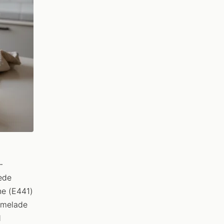
-
ede
ne (E441)
rmelade
d