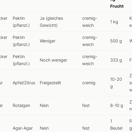
Frucht
cker
Pektin
Ja (gleiches
cremig-
K
1 kg
(pflanzl.)
Gewicht)
weich
e
cker
Pektin
cremig-
Weniger
500 g
W
(pflanzl.)
weich
cker
Pektin
cremig-
Noch weniger
333 g
F
(pflanzl.)
weich
Z
10-20
ur
Apfel/Zitrus
Freigestellt
cremig
s
g
w
Z
ar
Rotalgen
Nein
fest
8-10 g
m
1
F
Agar-Agar
Nein
fest
Beutel
g