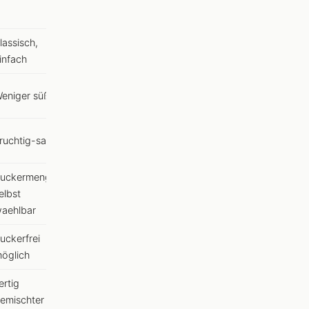
lassisch,
infach
eniger süß
ruchtig-sauer
uckermenge
elbst
aehlbar
uckerfrei
öglich
ertig
emischter