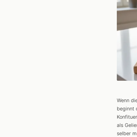
Wenn die
beginnt 
Konfitue
als Geli
selber m