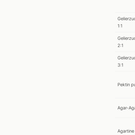
Gelierzu
1:1
Gelierzu
2:1
Gelierzu
3:1
Pektin p
Agar-Ag
Agartine