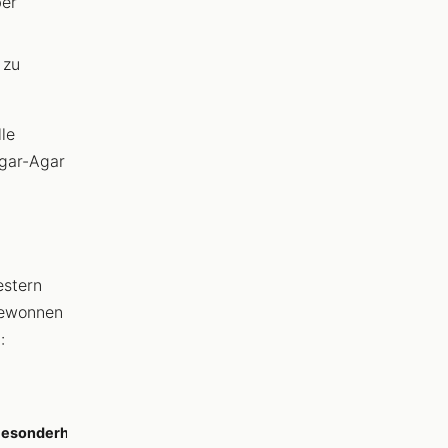
ber
 zu
le
Agar-Agar
estern
gewonnen
:
esonderheit