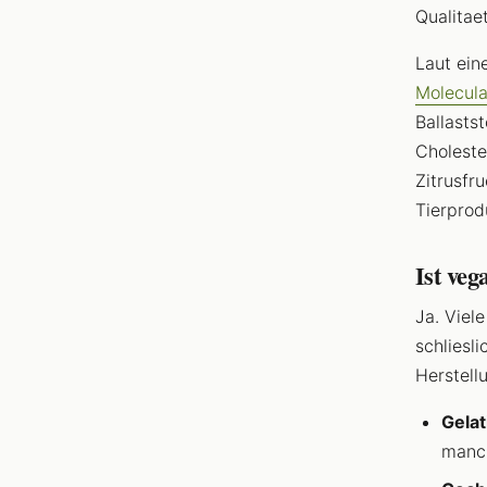
Qualitaet
Laut ein
Molecula
Ballasts
Choleste
Zitrusfr
Tierprod
Ist ve
Ja. Viel
schliesli
Herstell
Gelat
manch