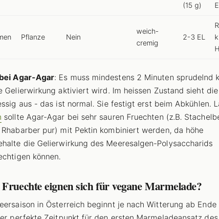
(15 g)
E
R
weich-
men
Pflanze
Nein
2-3 EL
k
cremig
H
 bei Agar-Agar
: Es muss mindestens 2 Minuten sprudelnd 
e Gelierwirkung aktiviert wird. Im heissen Zustand sieht di
essig aus - das ist normal. Sie festigt erst beim Abkühlen. L
n
sollte Agar-Agar bei sehr sauren Fruechten (z.B. Stachelb
 Rhabarber pur) mit Pektin kombiniert werden, da höhe
halte die Gelierwirkung des Meeresalgen-Polysaccharids
echtigen können.
 Fruechte eignen sich für vegane Marmelade?
eersaison in Österreich beginnt je nach Witterung ab Ende 
der perfekte Zeitpunkt für den ersten Marmeladeansatz des