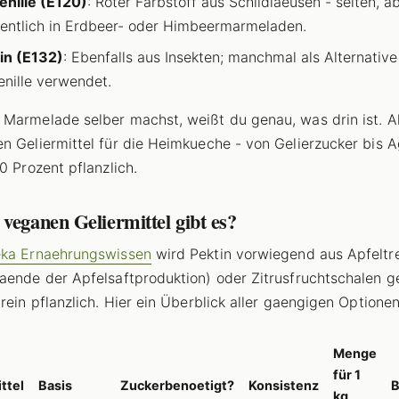
nille (E120)
: Roter Farbstoff aus Schildlaeusen - selten, a
entlich in Erdbeer- oder Himbeermarmeladen.
in (E132)
: Ebenfalls aus Insekten; manchmal als Alternative
nille verwendet.
Marmelade selber machst, weißt du genau, was drin ist. Al
n Geliermittel für die Heimkueche - von Gelierzucker bis 
0 Prozent pflanzlich.
veganen Geliermittel gibt es?
ka Ernaehrungswissen
wird Pektin vorwiegend aus Apfeltr
aende der Apfelsaftproduktion) oder Zitrusfruchtschalen 
 rein pflanzlich. Hier ein Überblick aller gaengigen Optionen
Menge
für 1
ttel
Basis
Zuckerbenoetigt?
Konsistenz
B
kg