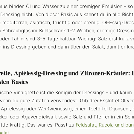
us binden Öl und Wasser zu einer cremigen Emulsion – so 
 Dressing nicht. Von dieser Basis aus kannst du in alle Rich
n: mediterran, asiatisch, fruchtig oder cremig. Öl-Essig-Dre
m Schraubglas im Kühlschrank 1–2 Wochen; cremige Dressin
oder Tahini sind 3–5 Tage haltbar. Wichtig: Salz erst kurz 
n ins Dressing geben und dann über den Salat, damit er kn
ette, Apfelessig-Dressing und Zitronen-Kräuter: D
sten Basics
sische Vinaigrette ist die Königin der Dressings – und kaum 
wenn du gute Zutaten verwendest. Gib drei Esslöffel Oliven
l Apfelessig oder Weißweinessig, einen Teelöffel Dijonsenf, 
cker oder Agavendicksaft sowie Salz und Pfeffer in ein Sc
ttle kräftig. Das war es. Passt zu
Feldsalat, Rucola und bu
alat
.