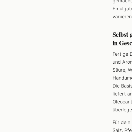
gemachte
Emulgato
variieren
Selbst 
in Ges
Fertige 
und Arom
Säure, W
Handumdr
Die Basi
liefert 
Oleocant
überlegen
Für dein
Salz, Pf