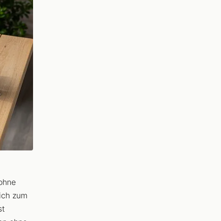
 ohne
lich zum
st