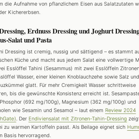
 die Aufnahme von pflanzlichem Eisen aus Salatzutaten w
der Kichererbsen.
Dressing, Erdnuss Dressing und Joghurt Dressing
us-Salat und Pasta
ni Dressing ist cremig, nussig und sättigend – es stammt a
ischen Küche und macht aus jedem Salat eine vollwertige M
ei Esslöffel Tahini (Sesammus) mit zwei Esslöffeln Zitronen
slöffel Wasser, einer kleinen Knoblauchzehe sowie Salz und
euzkümmel glatt. Für mehr Cremigkeit Wasser schrittweise
ren, bis die gewünschte Konsistenz erreicht ist. Sesampaste
n Phosphor (692 mg/100g), Magnesium (362 mg/100g) und
olen wie Sesamin und Sesamol – laut einem
Review 2024
chGate)
. Der
Endiviensalat mit Zitronen-Tahin-Dressing
zeig
ni zu warmen Kartoffeln passt. Als Beilage eignet sich
Hum
n Basis hervorragend.