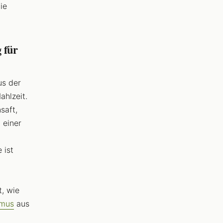
ie
 für
us der
ahlzeit.
saft,
 einer
 ist
t, wie
mus
aus