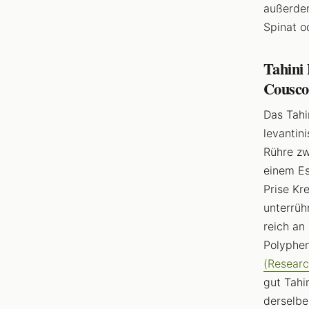
außerdem
Spinat o
Tahini 
Cousco
Das Tahi
levantin
Rühre zw
einem Es
Prise Kr
unterrüh
reich a
Polyphen
(Resear
gut Tahi
derselbe