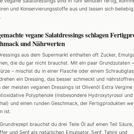
 vegane Salatdressings sind in fünf Minuten fertig, komm
ren und Konservierungsstoffe aus und lassen sich beliebig
.
gemachte vegane Salatdressings schlagen Fertigp
chmack und Nährwerten
Dressings aus dem Supermarkt enthalten oft Zucker, Emulg
en, die du gar nicht brauchst. Mit ein paar Grundzutaten –
ürze – mischst du in einer Flasche oder einem Schraubglas
ehen ein Dressing, das besser schmeckt und nährstoffreic
s der meisten veganen Dressings ist Olivenöl Extra Vergine 
antioxidative Polyphenole (insbesondere Hydroxytyrosol und
hal) und einen runden Geschmack, der Fertigprodukten we
 ist.
 Grundrezept brauchst du drei Teile Öl auf einen Teil Säure
effer und Senf als natürlichen Emulgator. Senf, Tahini und