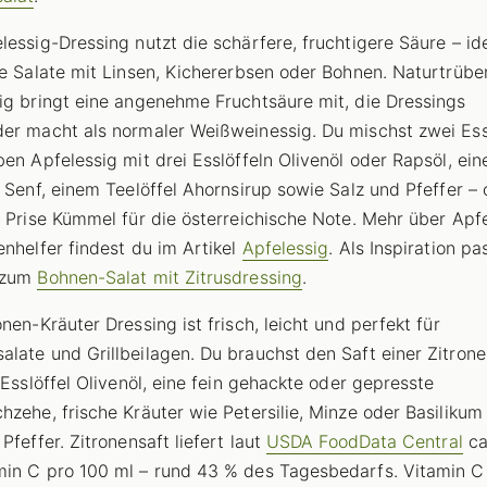
lessig-Dressing nutzt die schärfere, fruchtigere Säure – ide
re Salate mit Linsen, Kichererbsen oder Bohnen. Naturtrübe
ig bringt eine angenehme Fruchtsäure mit, die Dressings
er macht als normaler Weißweinessig. Du mischst zwei Ess
ben Apfelessig mit drei Esslöffeln Olivenöl oder Rapsöl, ei
l Senf, einem Teelöffel Ahornsirup sowie Salz und Pfeffer – 
r Prise Kümmel für die österreichische Note. Mehr über Apf
enhelfer findest du im Artikel
Apfelessig
. Als Inspiration pa
 zum
Bohnen-Salat mit Zitrusdressing
.
nen-Kräuter Dressing ist frisch, leicht und perfekt für
late und Grillbeilagen. Du brauchst den Saft einer Zitrone
r Esslöffel Olivenöl, eine fein gehackte oder gepresste
hzehe, frische Kräuter wie Petersilie, Minze oder Basilikum
Pfeffer. Zitronensaft liefert laut
USDA FoodData Central
ca
in C pro 100 ml – rund 43 % des Tagesbedarfs. Vitamin C 