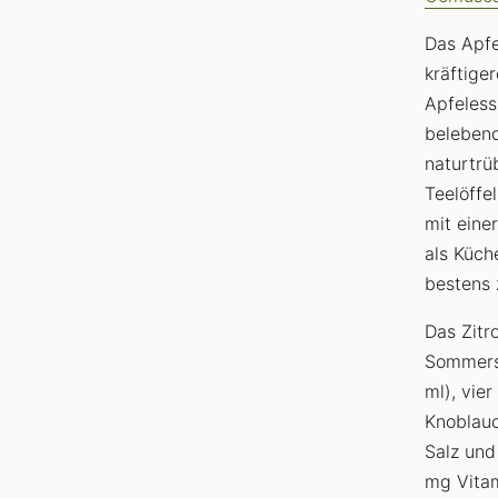
Das Apfe
kräftige
Apfeless
belebend
naturtrü
Teelöffe
mit eine
als Küch
bestens
Das Zitro
Sommersa
ml), vie
Knoblauc
Salz und 
mg Vitam