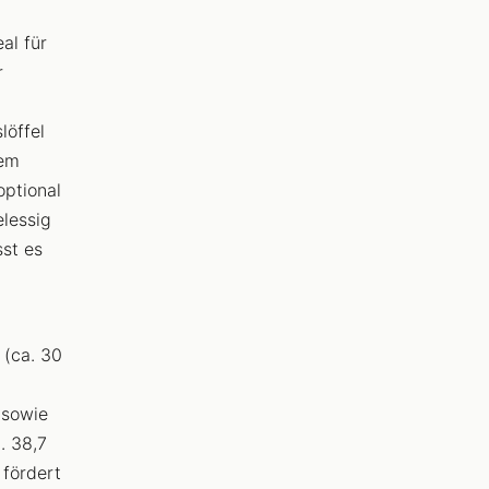
al für
r
löffel
nem
optional
elessig
sst es
 (ca. 30
 sowie
. 38,7
fördert