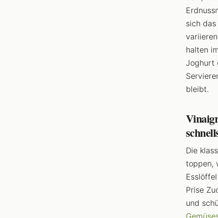
Erdnussm
sich das
variiere
halten i
Joghurt 
Serviere
bleibt.
Vinaigr
schnell
Die klas
toppen, 
Esslöffe
Prise Zu
und schü
Gemüses