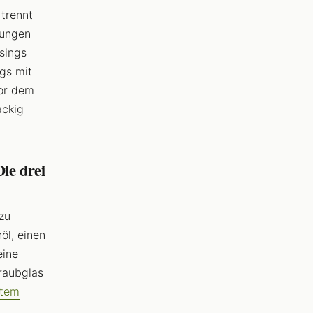
trennt
tungen
ssings
gs mit
vor dem
ackig
ie drei
zu
öl, einen
eine
hraubglas
ntem