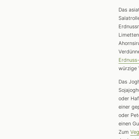
Das asia
Salatrol
Erdnussm
Limetten
Ahornsir
Verdünne
Erdnuss
würzige 
Das Jogh
Sojajogh
oder Haf
einer ge
oder Pete
einen Gu
Zum
Veg