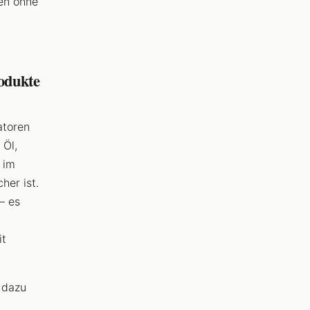
en ohne
rodukte
atoren
 Öl,
 im
her ist.
– es
it
, dazu