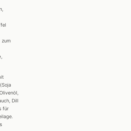
n,
fel
r zum
,
it
 (Soja
Olivenöl,
uch, Dill
s für
eilage.
s