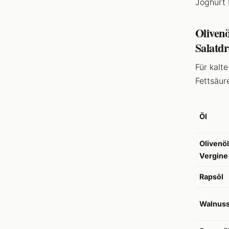
Joghurt 
Olivenö
Salatdr
Für kalt
Fettsäur
Öl
Olivenöl
Vergine
Rapsöl
Walnuss