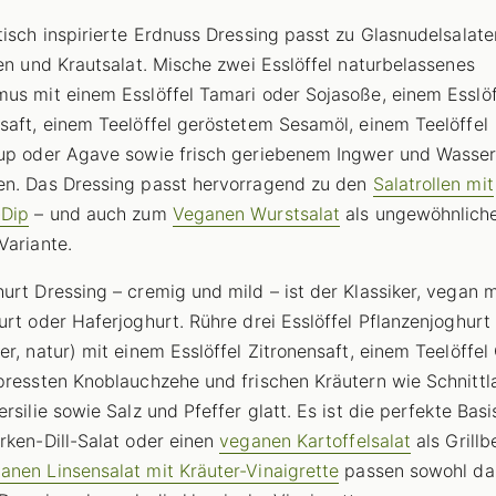
tisch inspirierte Erdnuss Dressing passt zu Glasnudelsalate
len und Krautsalat. Mische zwei Esslöffel naturbelassenes
us mit einem Esslöffel Tamari oder Sojasoße, einem Esslöf
saft, einem Teelöffel geröstetem Sesamöl, einem Teelöffel
up oder Agave sowie frisch geriebenem Ingwer und Wasse
n. Das Dressing passt hervorragend zu den
Salatrollen mit
-Dip
– und auch zum
Veganen Wurstsalat
als ungewöhnliche
Variante.
urt Dressing – cremig und mild – ist der Klassiker, vegan m
urt oder Haferjoghurt. Rühre drei Esslöffel Pflanzenjoghurt
er, natur) mit einem Esslöffel Zitronensaft, einem Teelöffel 
pressten Knoblauchzehe und frischen Kräutern wie Schnittla
rsilie sowie Salz und Pfeffer glatt. Es ist die perfekte Basi
rken-Dill-Salat oder einen
veganen Kartoffelsalat
als Grillb
anen Linsensalat mit Kräuter-Vinaigrette
passen sowohl da