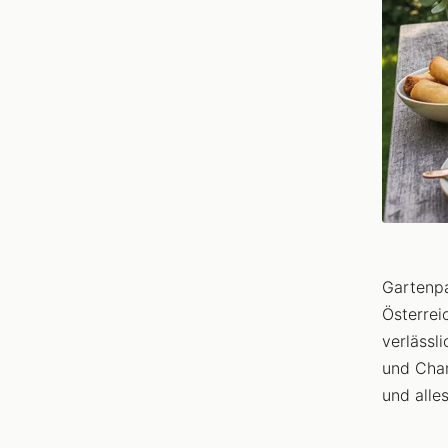
Gartenpa
Österrei
verlässl
und Cham
und alle