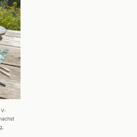
 V-
 machst
g,