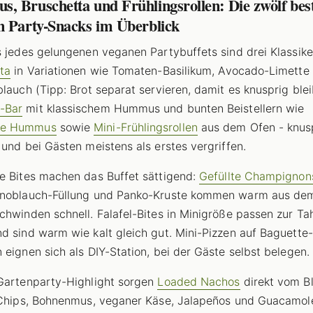
, Bruschetta und Frühlingsrollen: Die zwölf bes
n Party-Snacks im Überblick
s jedes gelungenen veganen Partybuffets sind drei Klassike
ta
in Variationen wie Tomaten-Basilikum, Avocado-Limette
blauch (Tipp: Brot separat servieren, damit es knusprig blei
-Bar
mit klassischem Hummus und bunten Beistellern wie
e Hummus
sowie
Mini-Frühlingsrollen
aus dem Ofen - knusp
 und bei Gästen meistens als erstes vergriffen.
e Bites machen das Buffet sättigend:
Gefüllte Champignon
Knoblauch-Füllung und Panko-Kruste kommen warm aus de
chwinden schnell. Falafel-Bites in Minigröße passen zur Tah
d sind warm wie kalt gleich gut. Mini-Pizzen auf Baguette-
 eignen sich als DIY-Station, bei der Gäste selbst belegen.
Gartenparty-Highlight sorgen
Loaded Nachos
direkt vom Bl
-Chips, Bohnenmus, veganer Käse, Jalapeños und Guacamol