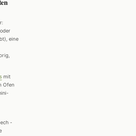
ten
r:
 oder
bt), eine
rig,
s
mit
m Ofen
ini-
ech -
e