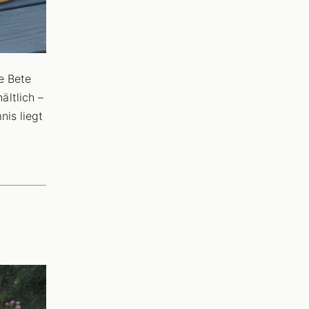
e Bete
ltlich –
nis liegt