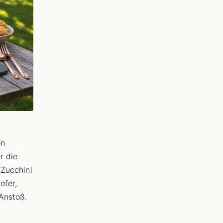
on
r die
 Zucchini
ofer,
 Anstoß.