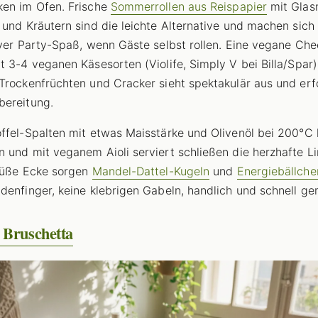
en im Ofen. Frische
Sommerrollen aus Reispapier
mit Glas
 und Kräutern sind die leichte Alternative und machen sich 
iver Party-Spaß, wenn Gäste selbst rollen. Eine vegane Che
t 3-4 veganen Käsesorten (Violife, Simply V bei Billa/Spar)
Trockenfrüchten und Cracker sieht spektakulär aus und erf
bereitung.
ffel-Spalten mit etwas Maisstärke und Olivenöl bei 200°C 
 und mit veganem Aioli serviert schließen die herzhafte Li
süße Ecke sorgen
Mandel-Dattel-Kugeln
und
Energiebällche
denfinger, keine klebrigen Gabeln, handlich und schnell ge
 Bruschetta