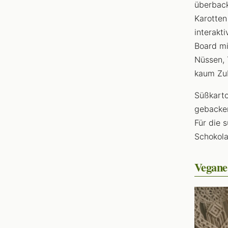
überback
Karotten
interakt
Board mi
Nüssen, 
kaum Zu
Süßkarto
gebacken
Für die 
Schokola
Vegane