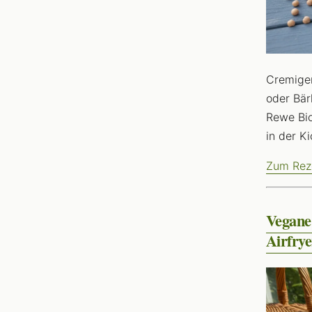
Cremiger
oder Bär
Rewe Bio
in der K
Zum Rez
Vegane 
Airfrye