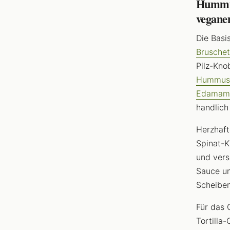
Hummus
vegane
Die Basi
Bruschet
Pilz-Kno
Hummus
Edamam
handlich
Herzhaft
Spinat-
und vers
Sauce un
Scheiben
Für das 
Tortilla