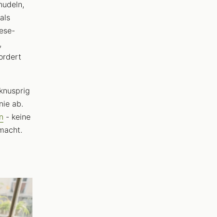
nudeln,
als
ese-
,
ordert
knusprig
nie ab.
n
- keine
macht.