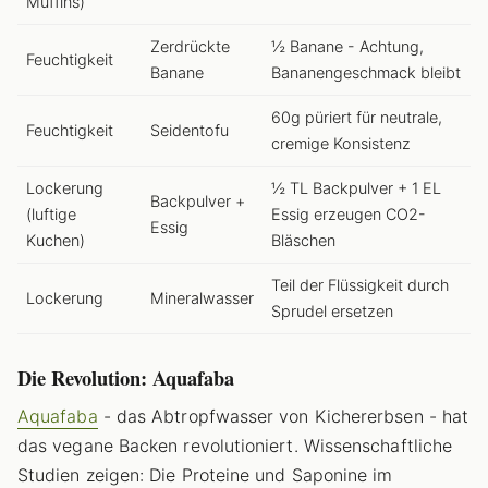
Muffins)
Zerdrückte
½ Banane - Achtung,
Feuchtigkeit
Banane
Bananengeschmack bleibt
60g püriert für neutrale,
Feuchtigkeit
Seidentofu
cremige Konsistenz
Lockerung
½ TL Backpulver + 1 EL
Backpulver +
(luftige
Essig erzeugen CO2-
Essig
Kuchen)
Bläschen
Teil der Flüssigkeit durch
Lockerung
Mineralwasser
Sprudel ersetzen
Die Revolution: Aquafaba
Aquafaba
- das Abtropfwasser von Kichererbsen - hat
das vegane Backen revolutioniert. Wissenschaftliche
Studien zeigen: Die Proteine und Saponine im