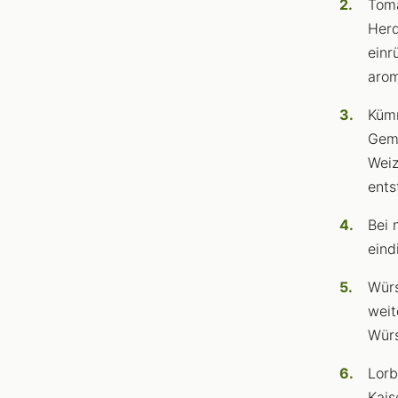
Toma
Herd
einr
arom
Kümm
Gemü
Weiz
ents
Bei 
eind
Würs
weit
Würs
Lorb
Kais