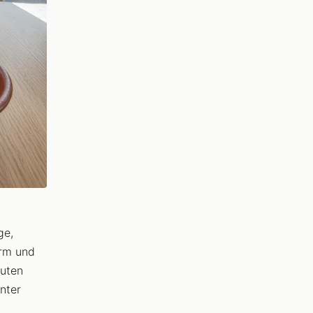
ge,
arm und
guten
nter