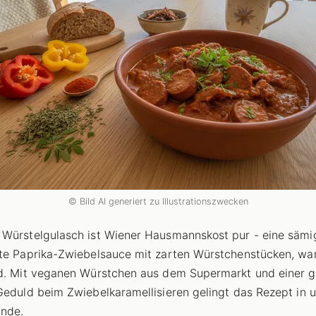
© Bild AI generiert zu Illustrationszwecken
Würstelgulasch ist Wiener Hausmannskost pur - eine sämi
te Paprika-Zwiebelsauce mit zarten Würstchenstücken, w
d. Mit veganen Würstchen aus dem Supermarkt und einer 
Geduld beim Zwiebelkaramellisieren gelingt das Rezept in u
unde.