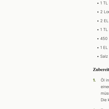
1 TL
2 Lo
2 EL
1 TL
450 
1 EL
Salz
Zuberei
Öl i
eine
müss
Die 