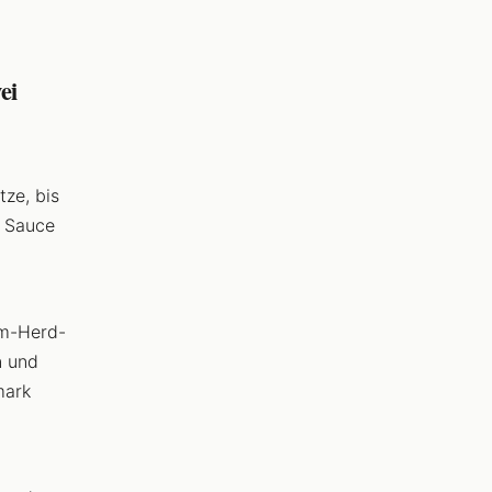
ei
tze, bis
r Sauce
om-Herd-
n und
mark