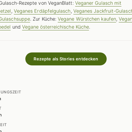
Gulasch-Rezepte von VeganBlatt:
Veganer Gulasch mit
etzel
,
Veganes Erdäpfelgulasch
,
Veganes Jackfruit-Gulasc
Gulaschsuppe
. Zur Küche:
Vegane Würstchen kaufen
,
Vega
oedel
und
Vegane österreichische Küche
.
Rezepte als Stories entdecken
TUNGSZEIT
n
T
n
EIT
n