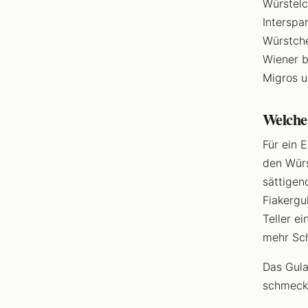
Würstelc
Interspa
Würstche
Wiener b
Migros u
Welche 
Für ein 
den Würs
sättigen
Fiakergu
Teller e
mehr Sch
Das Gula
schmeckt