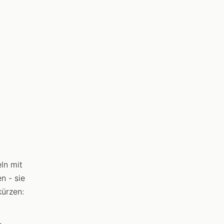
ln mit
n - sie
kürzen: