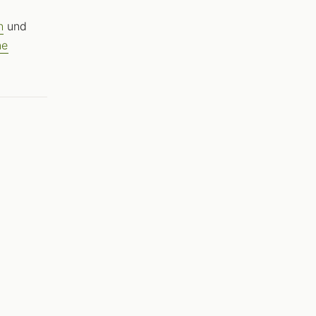
h
und
ne