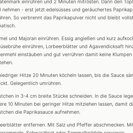
tenmark einrühren und 2 Minuten mitrösten. Dann den Top
 nehmen - erst jetzt edelsüsses und geräuchertes Paprikap
ühren. So verbrennt das Paprikapulver nicht und bleibt volls
atisch.
el und Majoran einrühren. Essig angießen und kurz aufkoc
sebrühe einrühren, Lorbeerblätter und Agavendicksaft hin
enmehl einstäuben und gut verrühren damit keine Klumpen
tehen.
niedriger Hitze 20 Minuten köcheln lassen, bis die Sauce sä
ickt. Gelegentlich umrühren.
tchen in 3-4 cm breite Stücke schneiden. In die Sauce leg
ere 10 Minuten bei geringer Hitze mitziehen lassen, damit d
tchen die Paprikasauce aufnehmen.
eerblätter entfernen. Mit Salz und Pfeffer abschmecken. Mi
ersemmeln, Schwarzbrot oder Semmelknödeln servieren.