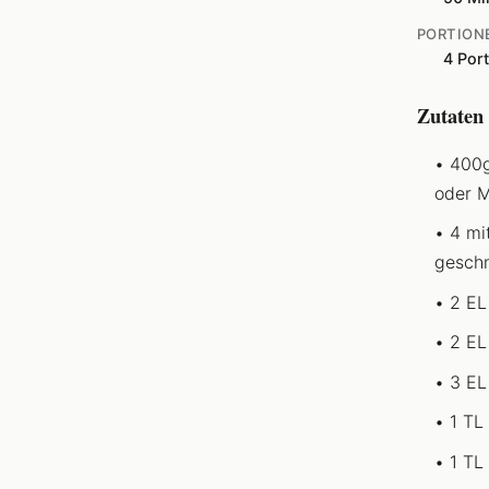
PORTION
4 Por
Zutaten
400g
oder M
4 mi
geschn
2 EL
2 EL
3 EL
1 TL
1 TL