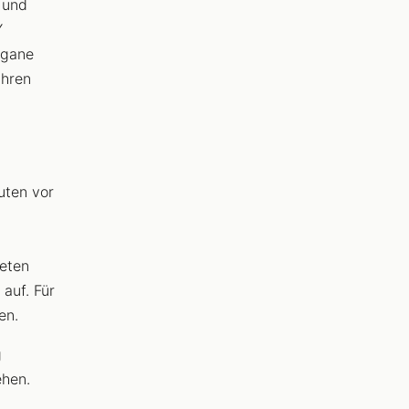
 und
Y
egane
ühren
uten vor
eten
auf. Für
en.
g
ehen.