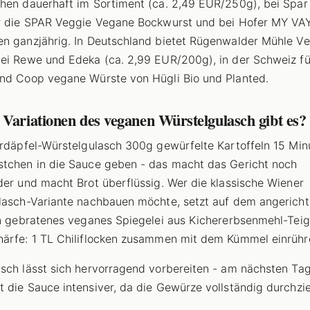
hen dauerhaft im Sortiment (ca. 2,49 EUR/250g), bei Spar
r die SPAR Veggie Vegane Bockwurst und bei Hofer MY VA
n ganzjährig. In Deutschland bietet Rügenwalder Mühle V
ei Rewe und Edeka (ca. 2,99 EUR/200g), in der Schweiz f
nd Coop vegane Würste von Hügli Bio und Planted.
Variationen des veganen Würstelgulasch gibt es?
Erdäpfel-Würstelgulasch 300g gewürfelte Kartoffeln 15 Min
tchen in die Sauce geben - das macht das Gericht noch
der und macht Brot überflüssig. Wer die klassische Wiener
lasch-Variante nachbauen möchte, setzt auf dem angericht
in gebratenes veganes Spiegelei aus Kichererbsenmehl-Teig 
ärfe: 1 TL Chiliflocken zusammen mit dem Kümmel einrühr
sch lässt sich hervorragend vorbereiten - am nächsten Ta
 die Sauce intensiver, da die Gewürze vollständig durchzi