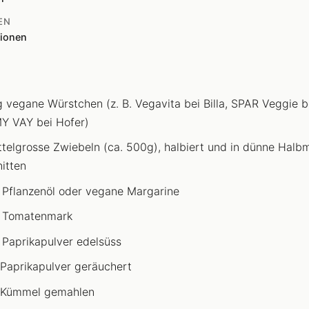
EN
tionen
 vegane Würstchen (z. B. Vegavita bei Billa, SPAR Veggie b
Y VAY bei Hofer)
ttelgrosse Zwiebeln (ca. 500g), halbiert und in dünne Hal
itten
 Pflanzenöl oder vegane Margarine
 Tomatenmark
 Paprikapulver edelsüss
 Paprikapulver geräuchert
 Kümmel gemahlen