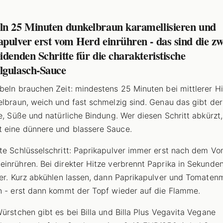
ln 25 Minuten dunkelbraun karamellisieren und
pulver erst vom Herd einrühren - das sind die zw
idenden Schritte für die charakteristische
lgulasch-Sauce
beln brauchen Zeit: mindestens 25 Minuten bei mittlerer Hi
elbraun, weich und fast schmelzig sind. Genau das gibt de
fe, Süße und natürliche Bindung. Wer diesen Schritt abkürzt,
eine dünnere und blassere Sauce.
te Schlüsselschritt: Paprikapulver immer erst nach dem V
inrühren. Bei direkter Hitze verbrennt Paprika in Sekunde
ter. Kurz abkühlen lassen, dann Paprikapulver und Tomaten
n - erst dann kommt der Topf wieder auf die Flamme.
Würstchen gibt es bei Billa und Billa Plus Vegavita Vegane