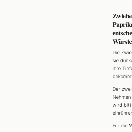
Zwiebe
Paprika
entsche
Würste
Die Zwie
sie dunk
ihre Tie
bekommt 
Der zwei
Nehmen e
wird bit
einrühre
Für die 