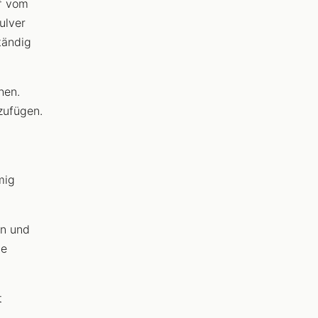
f vom
ulver
tändig
hen.
zufügen.
mig
en und
ie
t