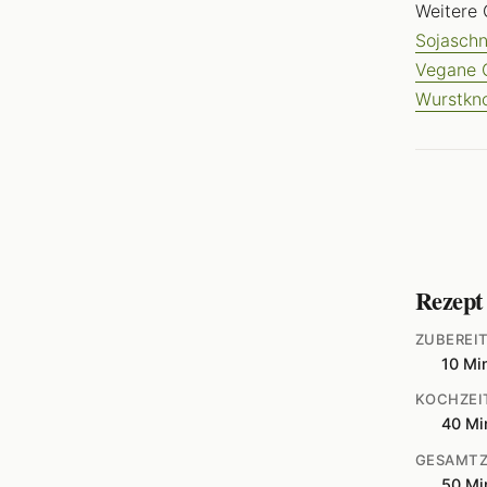
Weitere 
Sojaschn
Vegane 
Wurstkn
Rezept
ZUBEREI
10 Mi
KOCHZEI
40 Mi
GESAMTZ
50 Mi