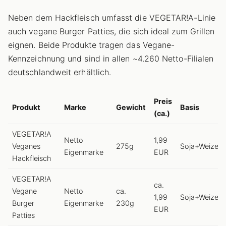
Neben dem Hackfleisch umfasst die VEGETAR!A-Linie
auch vegane Burger Patties, die sich ideal zum Grillen
eignen. Beide Produkte tragen das Vegane-
Kennzeichnung und sind in allen ~4.260 Netto-Filialen
deutschlandweit erhältlich.
Preis
Produkt
Marke
Gewicht
Basis
(ca.)
VEGETAR!A
Netto
1,99
Veganes
275g
Soja+Weizen
Eigenmarke
EUR
Hackfleisch
VEGETAR!A
ca.
Vegane
Netto
ca.
1,99
Soja+Weizen
Burger
Eigenmarke
230g
EUR
Patties