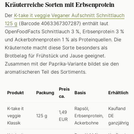
Kräuterreiche Sorten mit Erbsenprotein
Der
K-take it veggie Veganer Aufschnitt Schnittlauch
125 g
(Barcode 4063367307287) enthält laut
OpenFoodFacts Schnittlauch 3 %, Erbsenprotein 3 %
und Ackerbohnenprotein 1 % als Proteinquellen. Die
Kräuternote macht diese Sorte besonders als
Brotbelag für Frühstück und Jause geeignet.
Zusammen mit der Paprika-Variante bildet sie den
aromatischeren Teil des Sortiments.
Preis
Produkt
Packung
Basis
Erhältlich
ca.
K-take it
Rapsöl,
Kaufland
1,49
veggie
125 g
Erbsenprotein,
DE
EUR
Klassik
Ackerbohne
ganzjährig