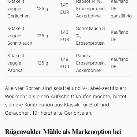
K-take it
Rapsöl 14 %,
Kaufland
1,49
veggie
125 g
Erbsenprotein,
DE
EUR
Geräuchert
Ackerbohne
ganzjährig
K-take it
Schnittlauch 3
1,49
Kaufland
veggie
125 g
%,
EUR
DE
Schnittlauch
Erbsenprotein
K-take it
Paprika,
1,49
Kaufland
veggie
125 g
Erbsenprotein,
EUR
DE
Paprika
Ackerbohne
Alle vier Sorten sind sojafrei und V-Label-zertifiziert.
Wer mehr als einen Aufschnitt kaufen möchte, bietet
sich die Kombination aus Klassik für Brot und
Geräuchert für herzhafte Gerichte an.
Rügenwalder Mühle als Markenoption bei