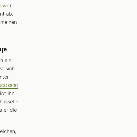
Rewe
)
nt ab.
gemeinen
aps
n ein
st sich
nter-
rstsalat
ibt ihn
hüssel –
a er die
eichen,