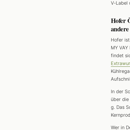
V-Label 
Hofer 
andere
Hofer is
MY VAY L
findet s
Extrawur
Kühlrega
Aufschni
In der S
über die
g. Das S
Kernprod
Wer in D