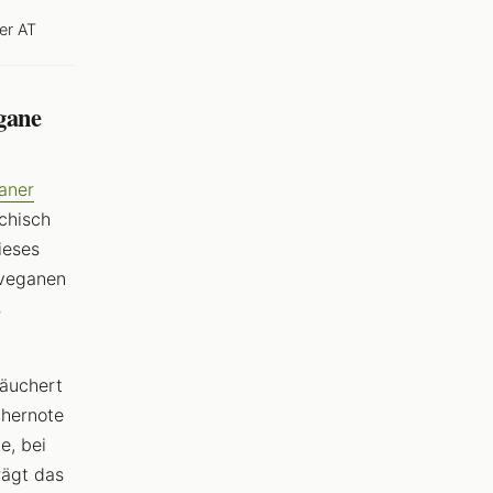
er AT
gane
aner
chisch
ieses
 veganen
s
räuchert
chernote
e, bei
rägt das