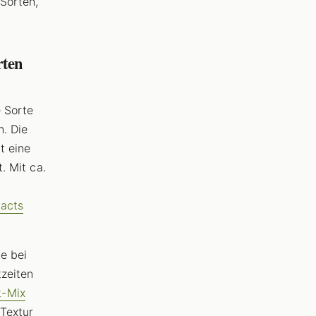
Sorten,
rten
e Sorte
n. Die
t eine
. Mit ca.
acts
ie bei
tzeiten
t-Mix
Textur