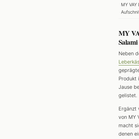
MY VAY 
Aufschni
MY VAY
Salami
Neben de
Leberkäs
geprägte
Produkt 
Jause b
gelistet.
Ergänzt 
von MY V
macht si
denen ei