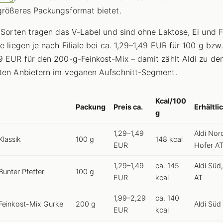
größeres Packungsformat bietet.
i Sorten tragen das V-Label und sind ohne Laktose, Ei und F
e liegen je nach Filiale bei ca. 1,29–1,49 EUR für 100 g bzw.
9 EUR für den 200-g-Feinkost-Mix – damit zählt Aldi zu de
ten Anbietern im veganen Aufschnitt-Segment.
Kcal/100
Packung
Preis ca.
Erhältli
g
1,29–1,49
Aldi Nor
lassik
100 g
148 kcal
EUR
Hofer A
1,29–1,49
ca. 145
Aldi Süd
unter Pfeffer
100 g
EUR
kcal
AT
1,99–2,29
ca. 140
Feinkost-Mix Gurke
200 g
Aldi Süd
EUR
kcal