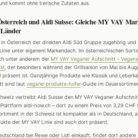
und kommt ohne tierische Zutaten aus.
Österreich und Aldi Suisse: Gleiche MY VAY Mar
 Länder
t in Österreich der direkten Aldi Süd Gruppe zugehörig und 
inie unter eigenem Markendach. Im österreichischen Sort
ich unter anderem der
MY VAY Veganer Aufschnitt – Vegan
st
, der besonders während der Grillsaison von Mai bis Aug
l präsent ist. Ganzjährige Produkte wie Klassik und Leberk
tt sind laut
vegane-produkte-hofer
-Guide im Dauersortimen
chweiz vertreibt Aldi Suisse den MY VAY Veganer Aufschnitt
 Plattform aldi-now.ch – dort zu einem Preis von 3,29 CHF 
ortiment in der Schweiz ist kompakter als in Deutschland, a
ukte der MY VAY Linie sind auch dort präsent.
eutschland bei Rewe oder Lidl einkauft, findet dort andere