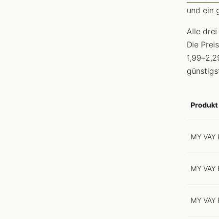
und ein 
Alle dre
Die Preis
1,99–2,2
günstigs
Produkt
MY VAY K
MY VAY B
MY VAY 