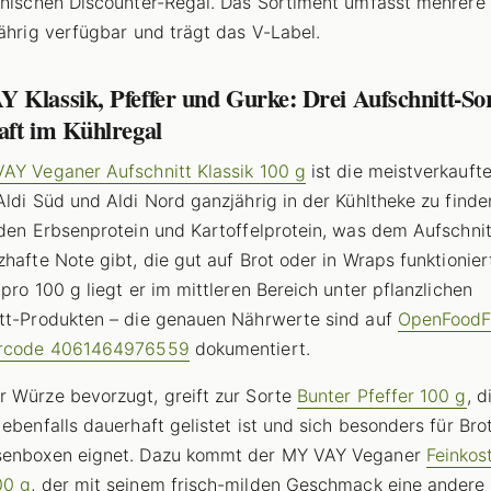
chischen Discounter-Regal. Das Sortiment umfasst mehrere 
jährig verfügbar und trägt das V-Label.
 Klassik, Pfeffer und Gurke: Drei Aufschnitt-So
aft im Kühlregal
AY Veganer Aufschnitt Klassik 100 g
ist die meistverkauft
Aldi Süd und Aldi Nord ganzjährig in der Kühltheke zu finde
lden Erbsenprotein und Kartoffelprotein, was dem Aufschnit
zhafte Note gibt, die gut auf Brot oder in Wraps funktioniert
 pro 100 g liegt er im mittleren Bereich unter pflanzlichen
tt-Produkten – die genauen Nährwerte sind auf
OpenFoodF
arcode 4061464976559
dokumentiert.
 Würze bevorzugt, greift zur Sorte
Bunter Pfeffer 100 g
, d
 ebenfalls dauerhaft gelistet ist und sich besonders für Bro
senboxen eignet. Dazu kommt der MY VAY Veganer
Feinkos
00 g
, der mit seinem frisch-milden Geschmack eine andere 