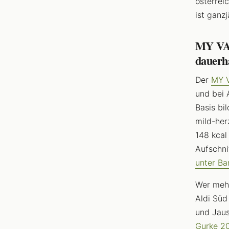
österrei
ist ganz
MY VAY
dauerh
Der
MY V
und bei 
Basis bi
mild-her
148 kcal
Aufschni
unter B
Wer mehr
Aldi Süd
und Jau
Gurke 2