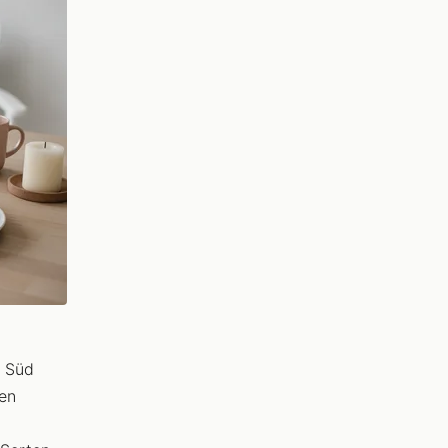
i Süd
den