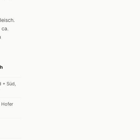
leisch.
 ca.
n
ch
d + Süd,
T
, Hofer