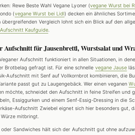
ken: Rewe Beste Wahl Vegane Lyoner (
vegane Wurst bei 
ondo (
vegane Wurst bei Lidl
) decken ein ähnliches Sortime
n übergreifenden Vergleich lohnt sich ein Blick auf den all
Aufschnitt Kaufguide
.
 Aufschnitt für Jausenbrettl, Wurstsalat und Wr
eganer Aufschnitt funktioniert in allen Situationen, in dene
er Brotbelag gefragt ist. Für eine schnelle
vegane Jause
läs
sik-Aufschnitt mit Senf auf Vollkornbrot kombinieren, die Bu
Variante passt gut zu Laugengebäck. Wer einen veganen
Wu
en möchte, schneidet den Aufschnitt in feine Streifen und g
beln, Essiggurken und einem Senf-Essig-Dressing in die Sc
rkäse-Aufschnitt Zwiebel eignet sich hier besonders gut, d
 Würze mitbringt.
 oder Sandwiches hält sich der Aufschnitt gut ohne aufzuw