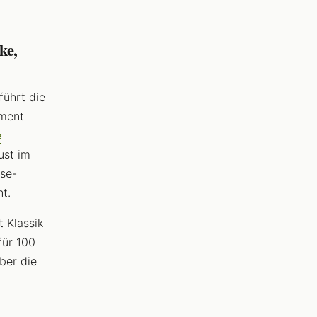
ke,
führt die
iment
e
ust im
äse-
t.
 Klassik
für 100
ber die