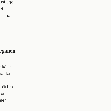
Ausflüge
et
fische
veganen
erkäse-
die den
chärferer
für
len.