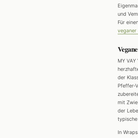
Eigenmar
und Vem
Für eine
veganer 
Veganer
MY VAY V
herzhaft
der Klas
Pfeffer-
zubereit
mit Zwie
der Lebe
typische
In Wraps