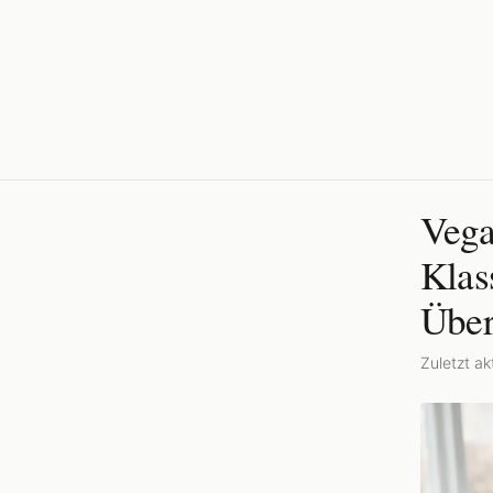
Vega
Klas
Über
Zuletzt akt