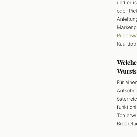
und er i
oder Pic
Anleitun
Markenp
Rügenwa
Kauftipp
Welche
Wursts
Für eine
Aufschni
österrei
funktion
Ton erwü
Brotbela