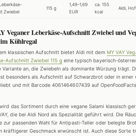
Leberkäse-
1,49–1,69
ca. 155
115 g
Aldi, Hof
tt Zwiebel
EUR
kcal
 Veganer Leberkäse-Aufschnitt Zwiebel und Ve
 im Kühlregal
m klassischen Aufschnitt bietet Aldi mit dem
MY VAY Veg
e-Aufschnitt Zwiebel 115 g
eine typisch bayerisch-österrei
 Variante an, die Zwiebeln als dominante Würzung trägt. D
ist besonders als Aufschnitt auf Schwarzbrot oder in einer
eliebt und mit Barcode 4061464607439 auf OpenFoodFact
wird das Sortiment durch eine vegane Salami klassisch ge
AY, die bei Aldi Nord als Spezialität geführt wird. Die Räu
e zur passenden Wahl für Antipasti-Teller oder belegte Brot
n kräftigerer Geschmack erwünscht ist. Auch diese Sorte t