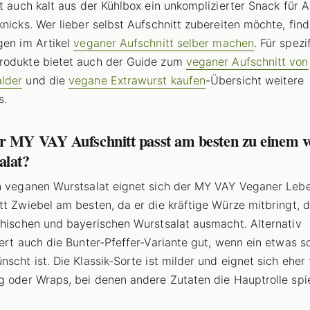
st auch kalt aus der Kühlbox ein unkomplizierter Snack für 
knicks. Wer lieber selbst Aufschnitt zubereiten möchte, find
gen im Artikel
veganer Aufschnitt selber machen
. Für spezi
rodukte bietet auch der Guide zum
veganer Aufschnitt von
lder
und die
vegane Extrawurst kaufen
-Übersicht weitere
s.
r MY VAY Aufschnitt passt am besten zu einem 
alat?
n veganen Wurstsalat eignet sich der MY VAY Veganer Leb
tt Zwiebel am besten, da er die kräftige Würze mitbringt, 
chischen und bayerischen Wurstsalat ausmacht. Alternativ
iert auch die Bunter-Pfeffer-Variante gut, wenn ein etwas s
nscht ist. Die Klassik-Sorte ist milder und eignet sich eher 
g oder Wraps, bei denen andere Zutaten die Hauptrolle spie