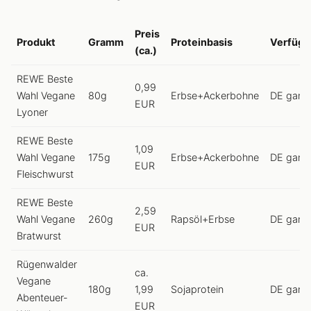
Preis
Produkt
Gramm
Proteinbasis
Verfügb
(ca.)
REWE Beste
0,99
Wahl Vegane
80g
Erbse+Ackerbohne
DE ganzj
EUR
Lyoner
REWE Beste
1,09
Wahl Vegane
175g
Erbse+Ackerbohne
DE ganzj
EUR
Fleischwurst
REWE Beste
2,59
Wahl Vegane
260g
Rapsöl+Erbse
DE ganzj
EUR
Bratwurst
Rügenwalder
ca.
Vegane
180g
1,99
Sojaprotein
DE ganzj
Abenteuer-
EUR