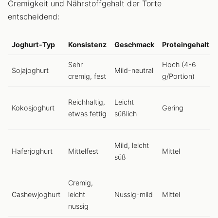
Cremigkeit und Nährstoffgehalt der Torte
entscheidend:
Joghurt-Typ
Konsistenz
Geschmack
Proteingehalt
Sehr
Hoch (4-6
Sojajoghurt
Mild-neutral
cremig, fest
g/Portion)
Reichhaltig,
Leicht
Kokosjoghurt
Gering
etwas fettig
süßlich
Mild, leicht
Haferjoghurt
Mittelfest
Mittel
süß
Cremig,
Cashewjoghurt
leicht
Nussig-mild
Mittel
nussig