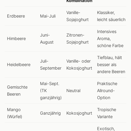
Kombination
Vanille-
Klassiker,
Erdbeere
Mai-Juli
Sojajoghurt
leicht säuerlich
Intensives
Juni-
Zitronen-
Himbeere
Aroma,
August
Sojajoghurt
schöne Farbe
Tiefblau, hält
Juli-
Vanille- oder
Heidelbeere
besser als
September
Kokosjoghurt
andere Beeren
Mai-Sept.
Praktische
Gemischte
(TK
Neutral
Allround-
Beeren
ganzjährig)
Option
Mango
Tropische
Ganzjährig
Kokosjoghurt
(Würfel)
Variante
Exotisch,