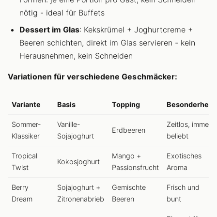
nötig - ideal für Buffets
Dessert im Glas
: Kekskrümel + Joghurtcreme +
Beeren schichten, direkt im Glas servieren - kein
Herausnehmen, kein Schneiden
Variationen für verschiedene Geschmäcker:
Variante
Basis
Topping
Besonderheit
Sommer-
Vanille-
Zeitlos, immer
Erdbeeren
Klassiker
Sojajoghurt
beliebt
Tropical
Mango +
Exotisches
Kokosjoghurt
Twist
Passionsfrucht
Aroma
Berry
Sojajoghurt +
Gemischte
Frisch und
Dream
Zitronenabrieb
Beeren
bunt