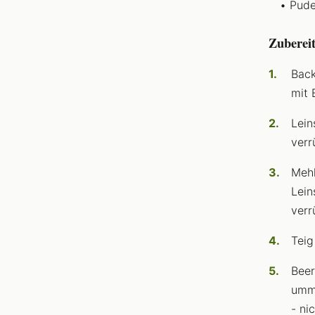
Pude
Zuberei
Back
mit 
Lein
verr
Mehl
Lein
verr
Teig
Beer
umma
- ni