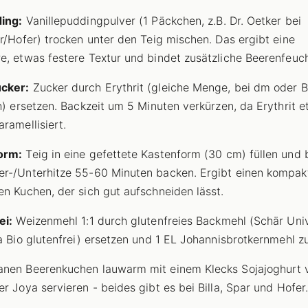
ing:
Vanillepuddingpulver (1 Päckchen, z.B. Dr. Oetker bei
ar/Hofer) trocken unter den Teig mischen. Das ergibt eine
e, etwas festere Textur und bindet zusätzliche Beerenfeuch
cker:
Zucker durch Erythrit (gleiche Menge, bei dm oder B
ch) ersetzen. Backzeit um 5 Minuten verkürzen, da Erythrit 
aramellisiert.
orm:
Teig in eine gefettete Kastenform (30 cm) füllen und 
r-/Unterhitze 55-60 Minuten backen. Ergibt einen kompak
en Kuchen, der sich gut aufschneiden lässt.
ei:
Weizenmehl 1:1 durch glutenfreies Backmehl (Schär Uni
la Bio glutenfrei) ersetzen und 1 EL Johannisbrotkernmehl 
nen Beerenkuchen lauwarm mit einem Klecks Sojajoghurt 
er Joya servieren - beides gibt es bei Billa, Spar und Hofer