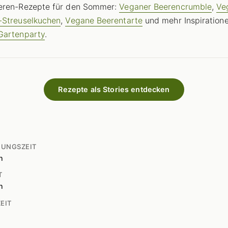
eren-Rezepte für den Sommer:
Veganer Beerencrumble
,
Ve
-Streuselkuchen
,
Vegane Beerentarte
und mehr Inspiratione
Gartenparty
.
Rezepte als Stories entdecken
TUNGSZEIT
n
T
n
EIT