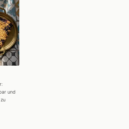
r:
par und
 zu