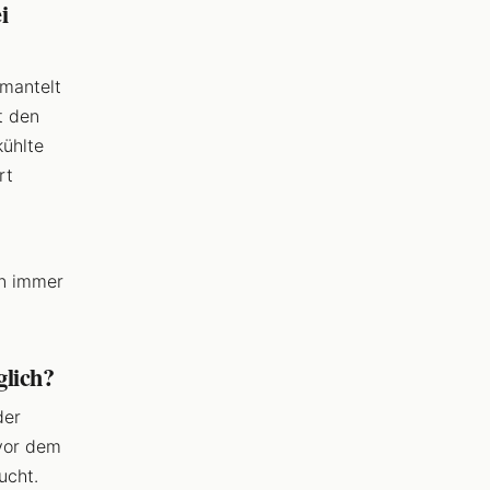
i
mantelt
t den
kühlte
rt
en immer
glich?
der
 vor dem
ucht.