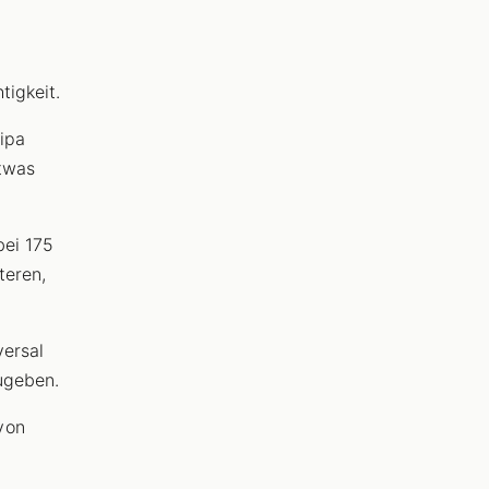
tigkeit.
ipa
etwas
bei 175
teren,
versal
zugeben.
von
.