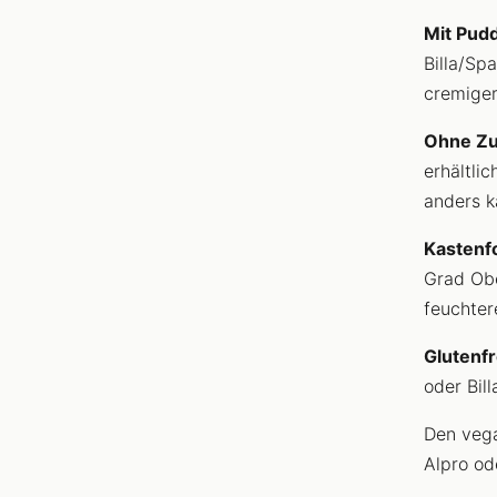
Mit Pudd
Billa/Sp
cremiger
Ohne Zu
erhältli
anders k
Kastenf
Grad Obe
feuchter
Glutenfr
oder Bil
Den vega
Alpro od