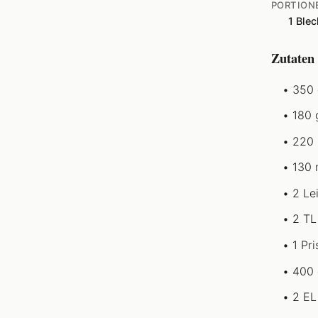
PORTION
1 Blec
Zutaten
350 
180 
220 
130 
2 Le
2 TL
1 Pri
400 
2 EL