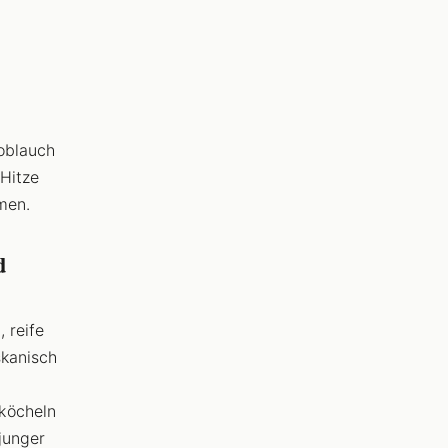
noblauch
 Hitze
men.
d
 reife
skanisch
köcheln
junger