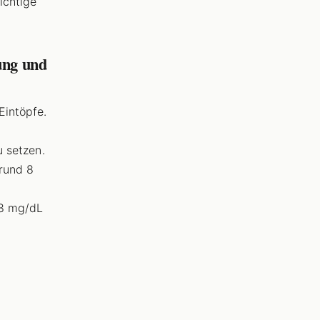
ichtige
ung und
Eintöpfe.
u setzen.
 rund 8
 8 mg/dL