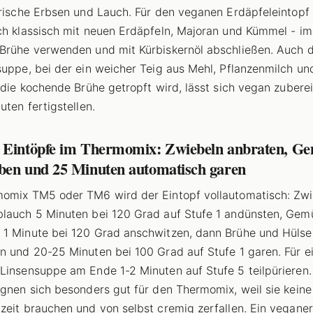
frische Erbsen und Lauch. Für den veganen Erdäpfeleintopf 
ch klassisch mit neuen Erdäpfeln, Majoran und Kümmel - 
Brühe verwenden und mit Kürbiskernöl abschließen. Auch d
suppe, bei der ein weicher Teig aus Mehl, Pflanzenmilch un
n die kochende Brühe getropft wird, lässt sich vegan zubere
uten fertigstellen.
 Eintöpfe im Thermomix: Zwiebeln anbraten, G
ben und 25 Minuten automatisch garen
omix TM5 oder TM6 wird der Eintopf vollautomatisch: Zw
lauch 5 Minuten bei 120 Grad auf Stufe 1 andünsten, Gem
1 Minute bei 120 Grad anschwitzen, dann Brühe und Hülse
n und 20-25 Minuten bei 100 Grad auf Stufe 1 garen. Für e
Linsensuppe am Ende 1-2 Minuten auf Stufe 5 teilpürieren.
ignen sich besonders gut für den Thermomix, weil sie keine
zeit brauchen und von selbst cremig zerfallen. Ein veganer