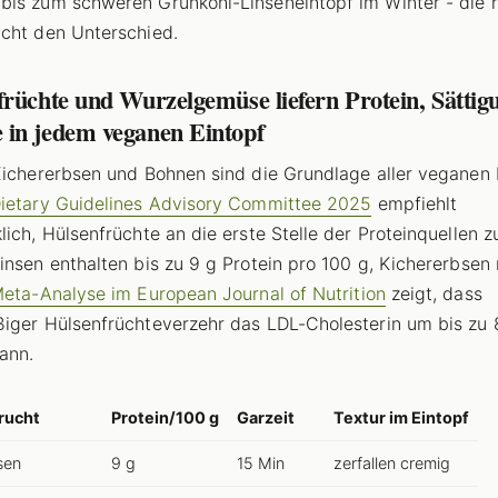
is zum schweren Grünkohl-Linseneintopf im Winter - die r
cht den Unterschied.
früchte und Wurzelgemüse liefern Protein, Sättig
in jedem veganen Eintopf
Kichererbsen und Bohnen sind die Grundlage aller veganen 
ietary Guidelines Advisory Committee 2025
empfiehlt
lich, Hülsenfrüchte an die erste Stelle der Proteinquellen z
insen enthalten bis zu 9 g Protein pro 100 g, Kichererbsen
eta-Analyse im European Journal of Nutrition
zeigt, dass
iger Hülsenfrüchteverzehr das LDL-Cholesterin um bis zu
ann.
rucht
Protein/100 g
Garzeit
Textur im Eintopf
sen
9 g
15 Min
zerfallen cremig