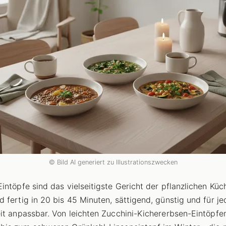
© Bild AI generiert zu Illustrationszwecken
intöpfe sind das vielseitigste Gericht der pflanzlichen Küc
 fertig in 20 bis 45 Minuten, sättigend, günstig und für je
it anpassbar. Von leichten Zucchini-Kichererbsen-Eintöpfe