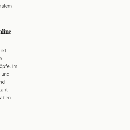
imalem
nline
rkt
e
öpfe. Im
n und
und
tant-
haben
.