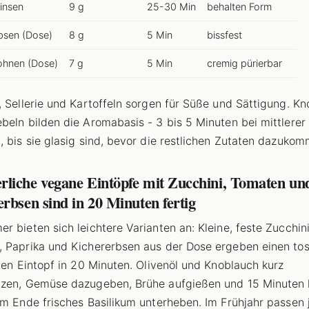
insen
9 g
25-30 Min
behalten Form
bsen (Dose)
8 g
5 Min
bissfest
ohnen (Dose)
7 g
5 Min
cremig pürierbar
, Sellerie und Kartoffeln sorgen für Süße und Sättigung. K
beln bilden die Aromabasis - 3 bis 5 Minuten bei mittlerer
, bis sie glasig sind, bevor die restlichen Zutaten dazukom
liche vegane Eintöpfe mit Zucchini, Tomaten un
rbsen sind in 20 Minuten fertig
r bieten sich leichtere Varianten an: Kleine, feste Zucchini,
 Paprika und Kichererbsen aus der Dose ergeben einen to
rten Eintopf in 20 Minuten. Olivenöl und Knoblauch kurz
zen, Gemüse dazugeben, Brühe aufgießen und 15 Minuten 
am Ende frisches Basilikum unterheben. Im Frühjahr passen 