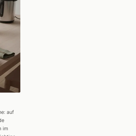
he: auf
de
n im