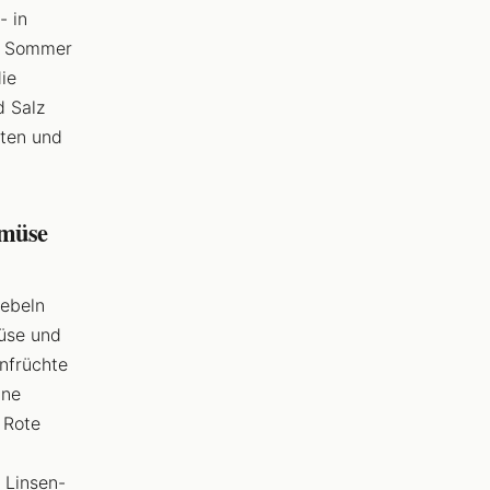
- in
im Sommer
ie
d Salz
iten und
emüse
iebeln
üse und
nfrüchte
ine
 Rote
 Linsen-