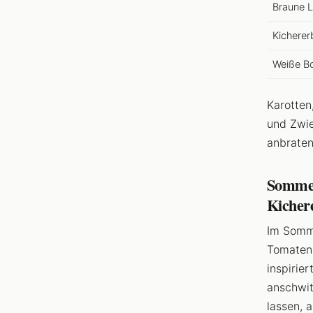
Braune L
Kicherer
Weiße B
Karotten
und Zwie
anbraten
Sommer
Kichere
Im Somme
Tomaten,
inspirie
anschwit
lassen, 