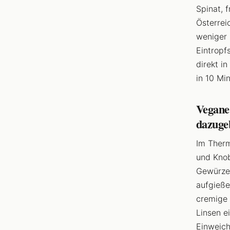
Spinat, 
Österrei
weniger 
Eintropf
direkt i
in 10 Min
Vegane
dazuge
Im Therm
und Knob
Gewürze 
aufgieße
cremige 
Linsen e
Einweich