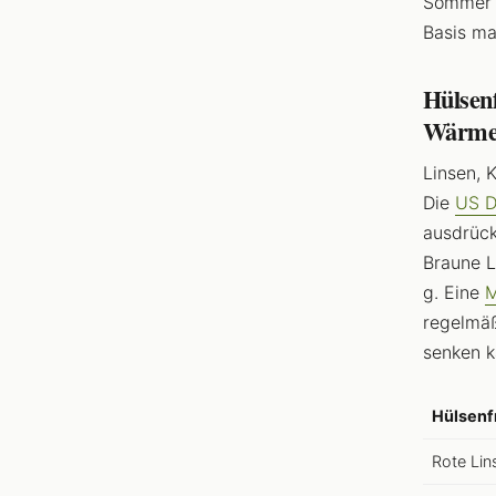
Sommer b
Basis ma
Hülsen
Wärme 
Linsen, 
Die
US D
ausdrück
Braune L
g. Eine
M
regelmäß
senken k
Hülsenf
Rote Lin