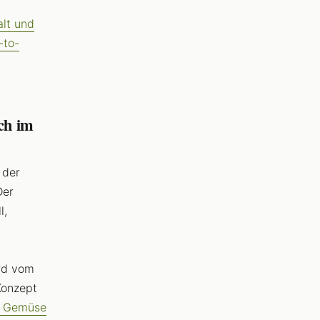
lt und
-to-
ch im
 der
Der
l,
rd vom
Konzept
d Gemüse