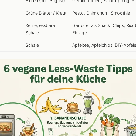
Blüten (Juli–August)
Gefüllt, frittiert, Salattopping, 
Grüne Blätter / Kraut
Pesto, Chimichurri, Smoothie
Kerne, essbare
Geröstet als Snack, Chips, Riso
Schale
Einlage
Schale
Apfeltee, Apfelchips, DIY-Apfel