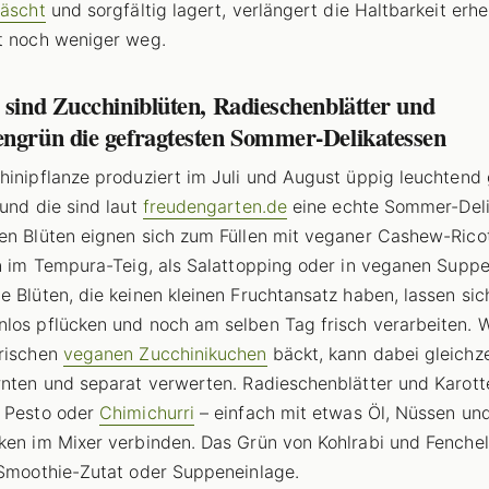
wäscht
und sorgfältig lagert, verlängert die Haltbarkeit erhe
t noch weniger weg.
 sind Zucchiniblüten, Radieschenblätter und
engrün die gefragtesten Sommer-Delikatessen
hinipflanze produziert im Juli und August üppig leuchtend
 und die sind laut
freudengarten.de
eine echte Sommer-Deli
en Blüten eignen sich zum Füllen mit veganer Cashew-Rico
en im Tempura-Teig, als Salattopping oder in veganen Suppe
e Blüten, die keinen kleinen Fruchtansatz haben, lassen sic
los pflücken und noch am selben Tag frisch verarbeiten. 
rischen
veganen Zucchinikuchen
bäckt, kann dabei gleichze
rnten und separat verwerten. Radieschenblätter und Karot
 Pesto oder
Chimichurri
– einfach mit etwas Öl, Nüssen un
ken im Mixer verbinden. Das Grün von Kohlrabi und Fenchel
 Smoothie-Zutat oder Suppeneinlage.