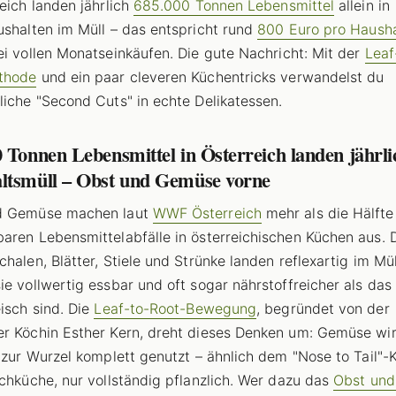
reich landen jährlich
685.000 Tonnen Lebensmittel
allein in
ushalten im Müll – das entspricht rund
800 Euro pro Hausha
ei vollen Monatseinkäufen. Die gute Nachricht: Mit der
Leaf
thode
und ein paar cleveren Küchentricks verwandelst du
liche "Second Cuts" in echte Delikatessen.
 Tonnen Lebensmittel in Österreich landen jährli
ltsmüll – Obst und Gemüse vorne
d Gemüse machen laut
WWF Österreich
mehr als die Hälfte
aren Lebensmittelabfälle in österreichischen Küchen aus. 
chalen, Blätter, Stiele und Strünke landen reflexartig im Mül
ie vollwertig essbar und oft sogar nährstoffreicher als das
eisch sind. Die
Leaf-to-Root-Bewegung
, begründet von der
r Köchin Esther Kern, dreht dieses Denken um: Gemüse wi
s zur Wurzel komplett genutzt – ähnlich dem "Nose to Tail"-
schküche, nur vollständig pflanzlich. Wer dazu das
Obst un