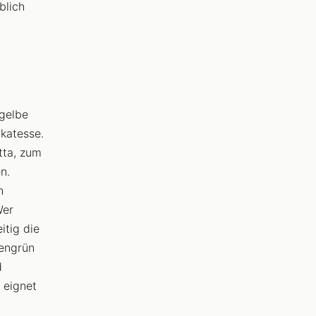
blich
 gelbe
katesse.
tta, zum
n.
h
Wer
itig die
tengrün
d
 eignet