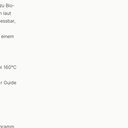
zu Bio-
 laut
 essbar,
u einem
ei 160°C
r Guide
logramm