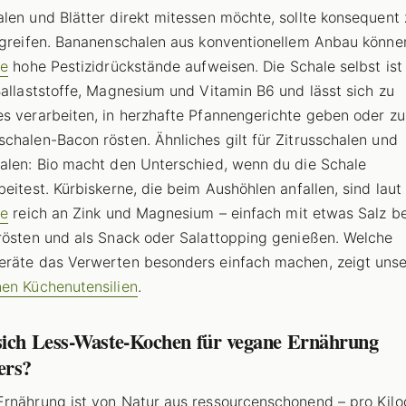
len und Blätter direkt mitessen möchte, sollte konsequent 
 greifen. Bananenschalen aus konventionellem Anbau können
ne
hohe Pestizidrückstände aufweisen. Die Schale selbst ist
Ballaststoffe, Magnesium und Vitamin B6 und lässt sich zu
s verarbeiten, in herzhafte Pfannengerichte geben oder z
chalen-Bacon rösten. Ähnliches gilt für Zitrusschalen und
alen: Bio macht den Unterschied, wenn du die Schale
beitest. Kürbiskerne, die beim Aushöhlen anfallen, sind laut
ne
reich an Zink und Magnesium – einfach mit etwas Salz b
rösten und als Snack oder Salattopping genießen. Welche
räte das Verwerten besonders einfach machen, zeigt unse
en Küchenutensilien
.
sich Less-Waste-Kochen für vegane Ernährung
ers?
rnährung ist von Natur aus ressourcenschonend – pro Ki