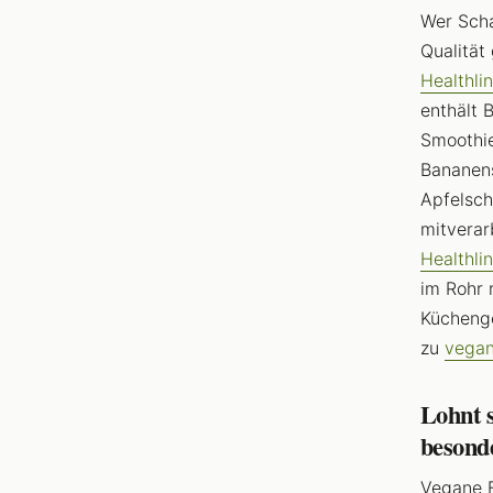
Wer Scha
Qualität
Healthli
enthält 
Smoothie
Bananens
Apfelsch
mitverar
Healthli
im Rohr 
Küchenge
zu
vegan
Lohnt 
besond
Vegane E