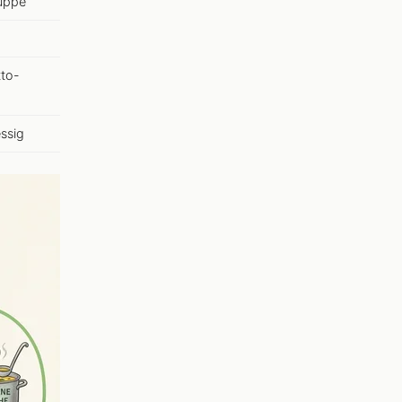
Suppe
tto-
essig