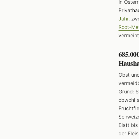
In Öster
Privatha
Jahr
, zw
Root-Me
vermeint
685.000
Hausha
Obst un
vermeidb
Grund: S
obwohl s
Fruchtfl
Schweize
Blatt bi
der Flei