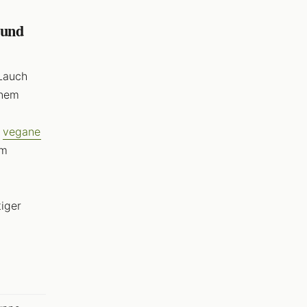
 und
 Lauch
inem
e
vegane
im
tiger