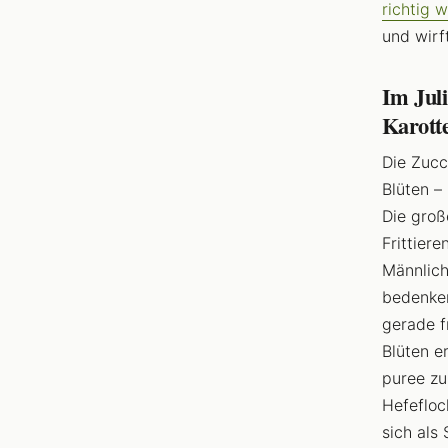
richtig 
und wirf
Im Juli
Karott
Die Zucc
Blüten –
Die groß
Frittier
Männlich
bedenken
gerade f
Blüten e
puree zu
Hefefloc
sich als