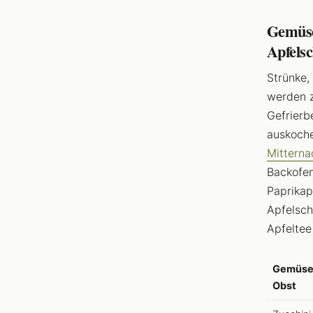
Gemüsea
Apfelsc
Strünke,
werden 
Gefrierb
auskoche
Mittern
Backofe
Paprikap
Apfelsch
Apfeltee
Gemüse
Obst