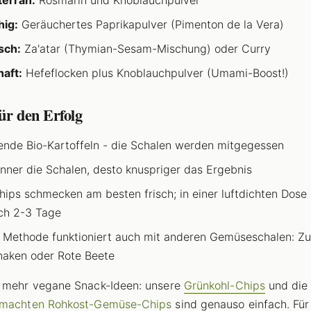
erran:
Rosmarin und Knoblauchpulver
ig:
Geräuchertes Paprikapulver (Pimenton de la Vera)
sch:
Za'atar (Thymian-Sesam-Mischung) oder Curry
aft:
Hefeflocken plus Knoblauchpulver (Umami-Boost!)
ür den Erfolg
nde Bio-Kartoffeln - die Schalen werden mitgegessen
nner die Schalen, desto knuspriger das Ergebnis
hips schmecken am besten frisch; in einer luftdichten Dose 
ich 2-3 Tage
 Methode funktioniert auch mit anderen Gemüseschalen: Zu
naken oder Rote Beete
 mehr vegane Snack-Ideen: unsere
Grünkohl-Chips
und die
emachten Rohkost-Gemüse-Chips
sind genauso einfach. Für