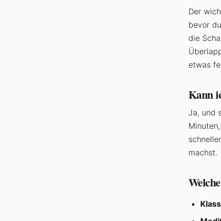
Der wich
bevor du
die Scha
Überlap
etwas fe
Kann i
Ja, und 
Minuten,
schnelle
machst.
Welche
Klass