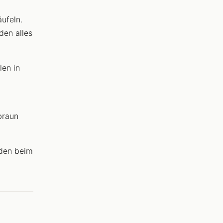
ufeln.
den alles
en in
braun
rden beim