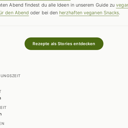
ten Abend findest du alle Ideen in unserem Guide zu
vega
für den Abend
oder bei den
herzhaften veganen Snacks
.
Rezepte als Stories entdecken
TUNGSZEIT
T
n
EIT
n
EN