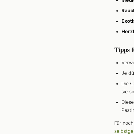
Medit
Rauch
Exoti
Herzh
Tipps f
Verwe
Je dü
Die C
sie s
Diese
Pasti
Für noch
selbstg