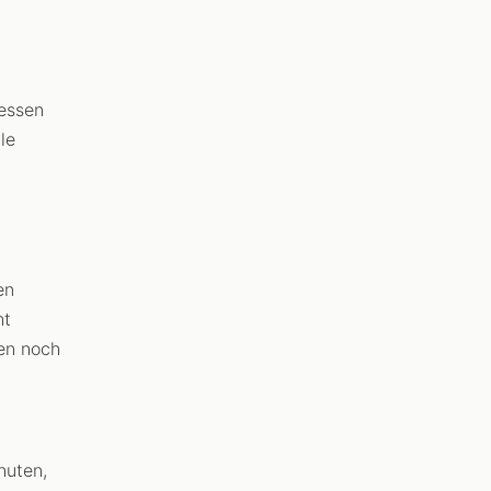
essen
le
en
ht
en noch
nuten,