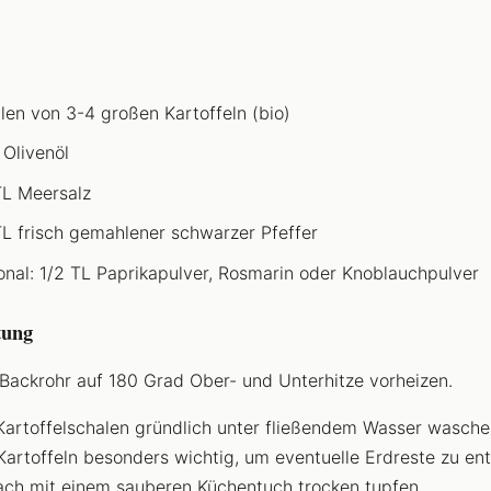
len von 3-4 großen Kartoffeln (bio)
 Olivenöl
TL Meersalz
TL frisch gemahlener schwarzer Pfeffer
onal: 1/2 TL Paprikapulver, Rosmarin oder Knoblauchpulver
tung
Backrohr auf 180 Grad Ober- und Unterhitze vorheizen.
Kartoffelschalen gründlich unter fließendem Wasser wasche
Kartoffeln besonders wichtig, um eventuelle Erdreste zu ent
ch mit einem sauberen Küchentuch trocken tupfen.