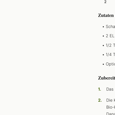
2
Zutaten
Scha
2 EL
1/2 
1/4 
Opti
Zuberei
Das 
Die 
Bio-
Dana