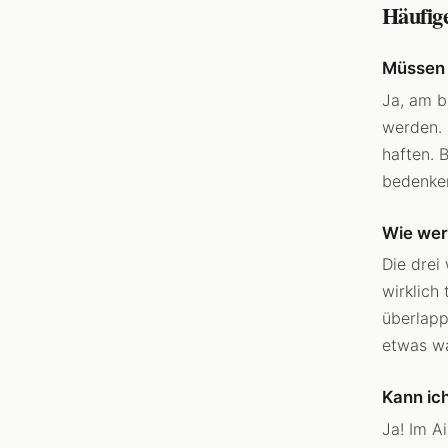
Häufig
Müssen d
Ja, am b
werden. 
haften. 
bedenken
Wie wer
Die drei
wirklich
überlapp
etwas wa
Kann ic
Ja! Im A