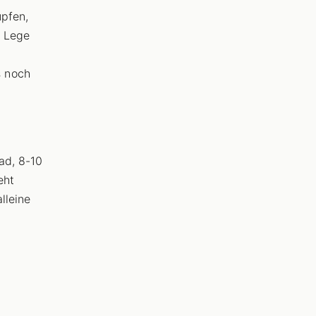
upfen,
. Lege
s noch
ad, 8-10
eht
lleine