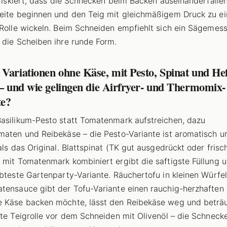
, riskiert, dass die Schnecken beim Backen auseinanderfalle
eite beginnen und den Teig mit gleichmäßigem Druck zu ei
 Rolle wickeln. Beim Schneiden empfiehlt sich ein Sägemess
 die Scheiben ihre runde Form.
Variationen ohne Käse, mit Pesto, Spinat und Hef
 – und wie gelingen die Airfryer- und Thermomix-
te?
asilikum-Pesto statt Tomatenmark aufstreichen, dazu
maten und Reibekäse – die Pesto-Variante ist aromatisch u
 als das Original. Blattspinat (TK gut ausgedrückt oder frisc
 mit Tomatenmark kombiniert ergibt die saftigste Füllung u
ebteste Gartenparty-Variante. Räuchertofu in kleinen Würfe
tensauce gibt der Tofu-Variante einen rauchig-herzhaften 
 Käse backen möchte, lässt den Reibekäse weg und beträu
lte Teigrolle vor dem Schneiden mit Olivenöl – die Schneck