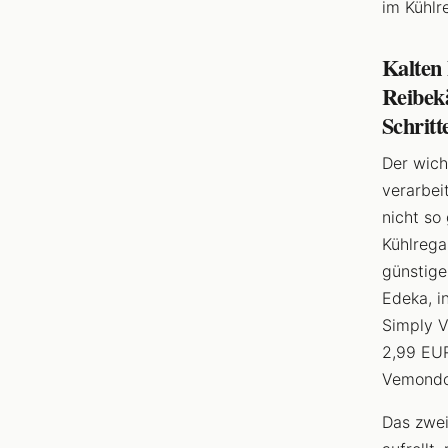
im Kühlr
Kalten
Reibekä
Schritt
Der wich
verarbei
nicht so 
Kühlrega
günstige
Edeka, i
Simply V
2,99 EUR
Vemondo 
Das zwei