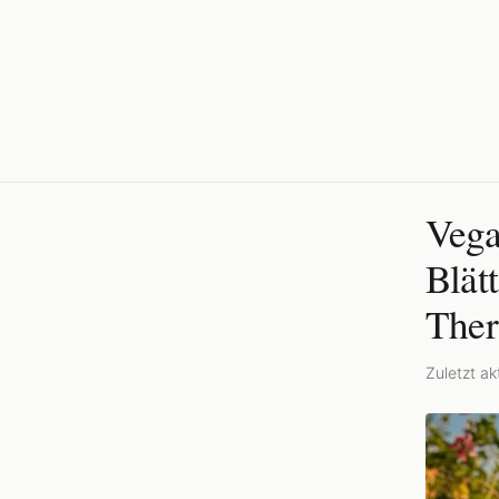
Vega
Blät
Ther
Zuletzt akt