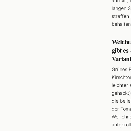
aufrollt
langen S
straffen
behalten
Welche 
gibt es
Varian
Grünes B
Kirschto
leichter
gehackt)
die beli
der Toma
Wer ohne
aufgerol