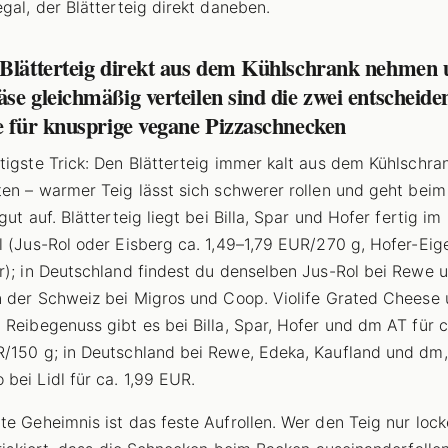
egal, der Blätterteig direkt daneben.
 Blätterteig direkt aus dem Kühlschrank nehmen
se gleichmäßig verteilen sind die zwei entscheid
e für knusprige vegane Pizzaschnecken
tigste Trick: Den Blätterteig immer kalt aus dem Kühlschra
ten – warmer Teig lässt sich schwerer rollen und geht bei
gut auf. Blätterteig liegt bei Billa, Spar und Hofer fertig im
l (Jus-Rol oder Eisberg ca. 1,49–1,79 EUR/270 g, Hofer-Ei
r); in Deutschland findest du denselben Jus-Rol bei Rewe 
n der Schweiz bei Migros und Coop. Violife Grated Cheese
 Reibegenuss gibt es bei Billa, Spar, Hofer und dm AT für c
/150 g; in Deutschland bei Rewe, Edeka, Kaufland und dm,
bei Lidl für ca. 1,99 EUR.
te Geheimnis ist das feste Aufrollen. Wer den Teig nur lock