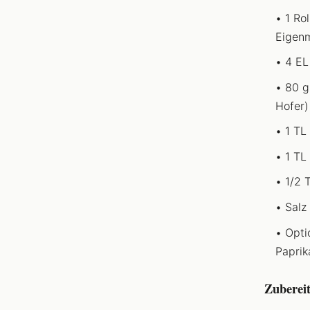
1 Ro
Eigen
4 EL
80 g
Hofer)
1 TL
1 TL
1/2 
Salz
Opti
Paprik
Zuberei