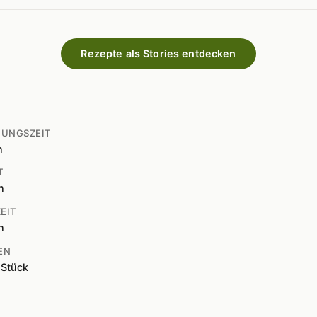
Rezepte als Stories entdecken
TUNGSZEIT
n
T
n
EIT
n
EN
 Stück