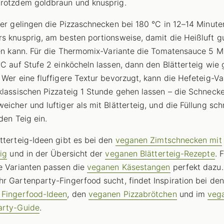
rotzdem goldbraun und knusprig.
yer gelingen die Pizzaschnecken bei 180 °C in 12–14 Minute
s knusprig, am besten portionsweise, damit die Heißluft g
ren kann. Für die Thermomix-Variante die Tomatensauce 5 M
°C auf Stufe 2 einköcheln lassen, dann den Blätterteig wie
 Wer eine fluffigere Textur bevorzugt, kann die Hefeteig-Va
klassischen Pizzateig 1 Stunde gehen lassen – die Schneck
eicher und luftiger als mit Blätterteig, und die Füllung sch
 den Teig ein.
tterteig-Ideen gibt es bei den
veganen Zimtschnecken mit
ig
und in der Übersicht der
veganen Blätterteig-Rezepte
. 
e Varianten passen die
veganen Käsestangen
perfekt dazu.
r Gartenparty-Fingerfood sucht, findet Inspiration bei den
 Fingerfood-Ideen
, den
veganen Pizzabrötchen
und im
veg
arty-Guide
.