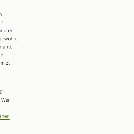
n
ut
inuten
 gewohnt
riante
en
milzt
Für
 Wer
anen