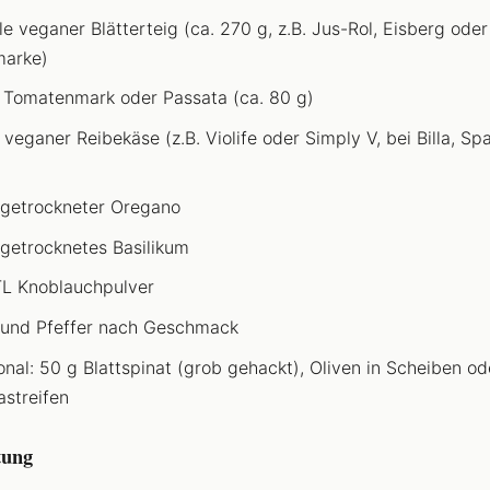
lle veganer Blätterteig (ca. 270 g, z.B. Jus-Rol, Eisberg ode
marke)
 Tomatenmark oder Passata (ca. 80 g)
 veganer Reibekäse (z.B. Violife oder Simply V, bei Billa, Sp
 getrockneter Oregano
 getrocknetes Basilikum
TL Knoblauchpulver
 und Pfeffer nach Geschmack
onal: 50 g Blattspinat (grob gehackt), Oliven in Scheiben od
astreifen
tung