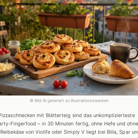
© Bild AI generiert zu Illustrationszwecken
izzaschnecken mit Blätterteig sind das unkomplizierteste
rty-Fingerfood – in 30 Minuten fertig, ohne Hefe und ohne
Reibekäse von Violife oder Simply V liegt bei Billa, Spar u