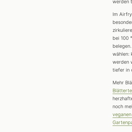
werden t
Im Airfr
besonder
zirkulie
bei 100 
belegen.
wählen: 
werden w
tiefer in
Mehr Blä
Blätterte
herzhaft
noch meh
veganen
Gartenp