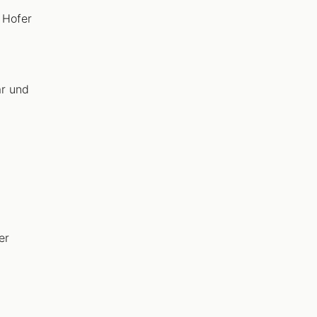
r Hofer
ar und
er