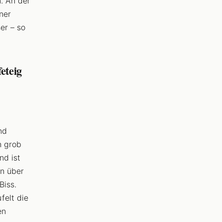
n. An der
ner
er – so
eteig
nd
h grob
nd ist
ln über
Biss.
felt die
en