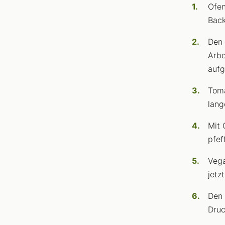
Ofen
Back
Den 
Arbe
aufg
Toma
lang
Mit 
pfef
Vega
jetz
Den 
Druc