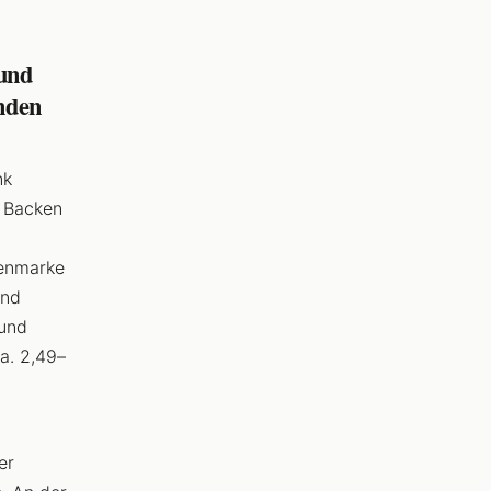
 und
enden
nk
m Backen
genmarke
und
 und
a. 2,49–
er