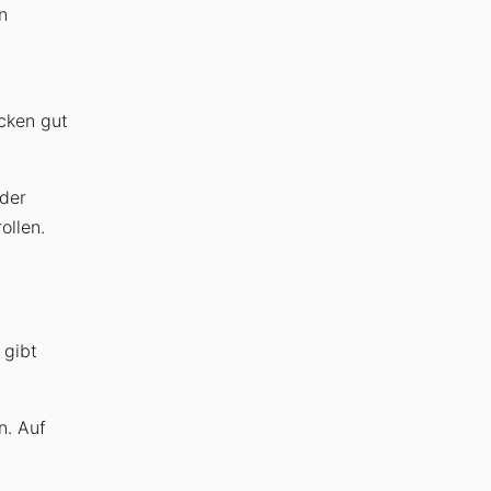
n
acken gut
der
ollen.
d
 gibt
n. Auf