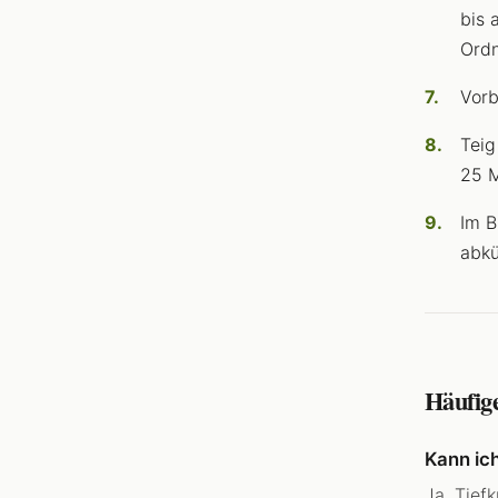
bis 
Ordn
Vorb
Teig
25 M
Im B
abkü
Häufig
Kann ic
Ja, Tief