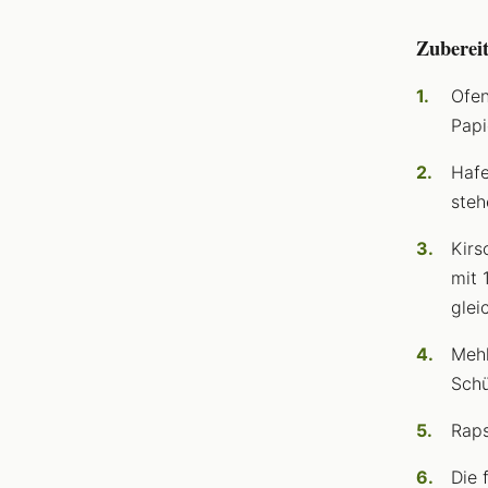
Zuberei
Ofen
Papi
Hafe
steh
Kirs
mit 
glei
Mehl
Schü
Raps
Die 