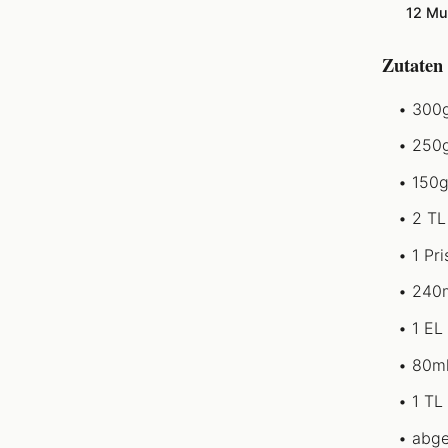
12 Mu
Zutaten
300g
250g
150g
2 TL
1 Pri
240m
1 EL
80ml
1 TL 
abge