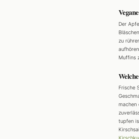
Vegane
Der Apfe
Bläschen 
zu rühre
aufhören
Muffins 
Welche
Frische 
Geschmac
machen d
zuverläs
tupfen i
Kirschsa
Kirschk