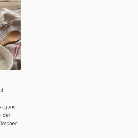
nd
 vegane
- der
Kirschen