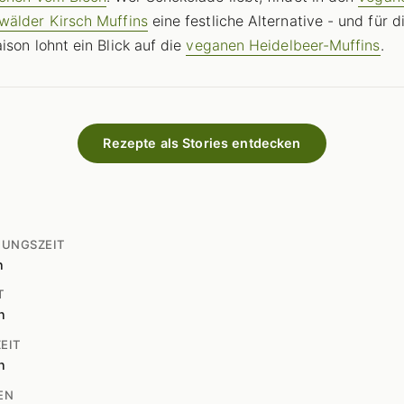
älder Kirsch Muffins
eine festliche Alternative - und für d
ison lohnt ein Blick auf die
veganen Heidelbeer-Muffins
.
Rezepte als Stories entdecken
TUNGSZEIT
n
T
n
EIT
n
EN