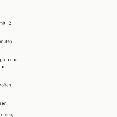
mit 12
inuten
upfen und
che
großen
ren.
rühren,