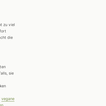
t zu viel
fort
cht die
ten
lls, sie
cken
r
vegane
en