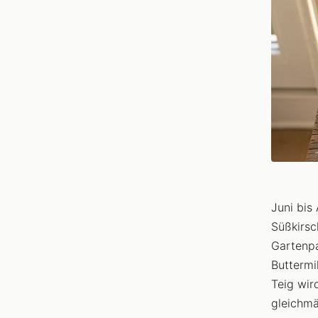
Juni bis
Süßkirsc
Gartenpa
Buttermi
Teig wir
gleichmä