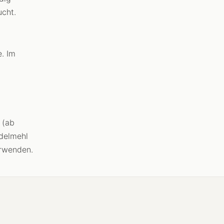
ucht.
e. Im
 (ab
delmehl
rwenden.