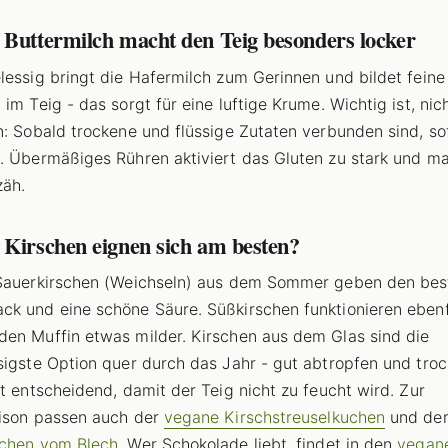
 Buttermilch macht den Teig besonders locker
lessig bringt die Hafermilch zum Gerinnen und bildet feine
im Teig - das sorgt für eine luftige Krume. Wichtig ist, nich
n: Sobald trockene und flüssige Zutaten verbunden sind, so
. Übermäßiges Rühren aktiviert das Gluten zu stark und ma
zäh.
 Kirschen eignen sich am besten?
Sauerkirschen (Weichseln) aus dem Sommer geben den bes
k und eine schöne Säure. Süßkirschen funktionieren ebenfa
en Muffin etwas milder. Kirschen aus dem Glas sind die
sigste Option quer durch das Jahr - gut abtropfen und tro
st entscheidend, damit der Teig nicht zu feucht wird. Zur
ison passen auch der
vegane Kirschstreuselkuchen
und de
uchen vom Blech
. Wer Schokolade liebt, findet in den
vegan