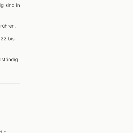
g sind in
 rühren.
 22 bis
lständig
dig