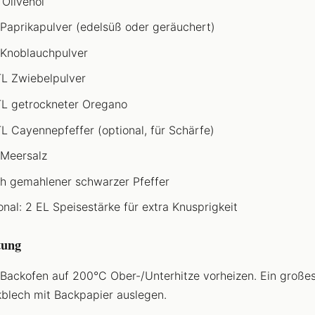
 Olivenöl
 Paprikapulver (edelsüß oder geräuchert)
 Knoblauchpulver
TL Zwiebelpulver
TL getrockneter Oregano
TL Cayennepfeffer (optional, für Schärfe)
 Meersalz
ch gemahlener schwarzer Pfeffer
onal: 2 EL Speisestärke für extra Knusprigkeit
tung
Backofen auf 200°C Ober-/Unterhitze vorheizen. Ein große
blech mit Backpapier auslegen.