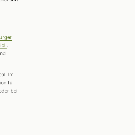
urger
oli
.
und
al: Im
ion für
der bei