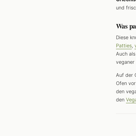
und fris
Was pas
Diese k
Patties
,
Auch als
veganer 
Auf der 
Ofen vor
den vega
den
Vega