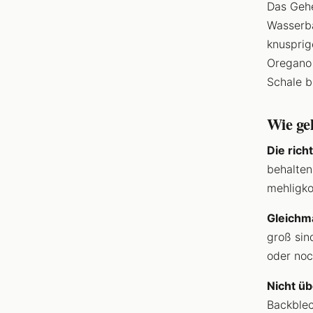
Das Gehe
Wasserba
knusprig
Oregano 
Schale b
Wie gel
Die rich
behalten
mehligko
Gleichm
groß sin
oder noc
Nicht üb
Backblec