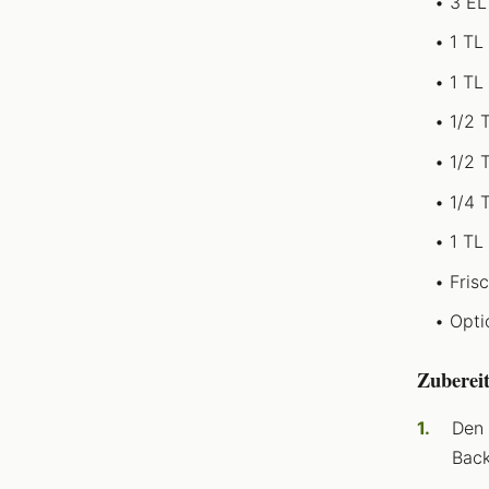
3 EL
1 TL
1 TL
1/2 
1/2 
1/4 
1 TL
Fris
Opti
Zuberei
Den 
Back