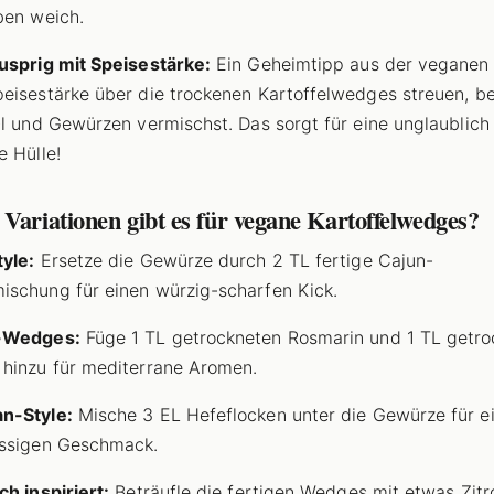
ben weich.
usprig mit Speisestärke:
Ein Geheimtipp aus der veganen
eisestärke über die trockenen Kartoffelwedges streuen, b
Öl und Gewürzen vermischst. Das sorgt für eine unglaublich
e Hülle!
Variationen gibt es für vegane Kartoffelwedges?
yle:
Ersetze die Gewürze durch 2 TL fertige Cajun-
schung für einen würzig-scharfen Kick.
-Wedges:
Füge 1 TL getrockneten Rosmarin und 1 TL getro
hinzu für mediterrane Aromen.
n-Style:
Mische 3 EL Hefeflocken unter die Gewürze für e
ussigen Geschmack.
ch inspiriert:
Beträufle die fertigen Wedges mit etwas Zitr