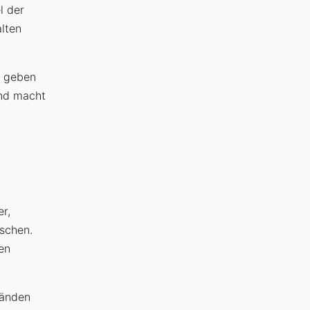
l der
lten
r geben
und macht
r,
schen.
en
Händen