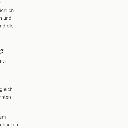
e
ichlich
h und
nd die
g?
tta
gleich
nnten
dem
gebacken