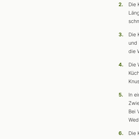
Die 
Läng
schn
Die 
und 
die 
Die 
Küch
Knus
In e
Zwie
Bei 
Wedg
Die 