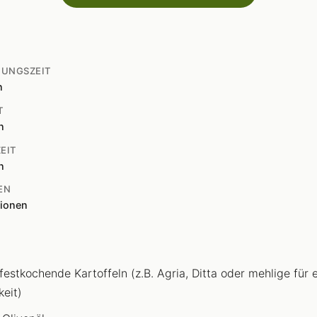
TUNGSZEIT
n
T
n
EIT
n
EN
tionen
 festkochende Kartoffeln (z.B. Agria, Ditta oder mehlige für 
keit)