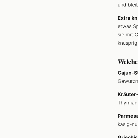
und blei
Extra kn
etwas Sp
sie mit 
knusprig
Welche 
Cajun-St
Gewürzmi
Kräuter
Thymian 
Parmesa
käsig-n
Griechis