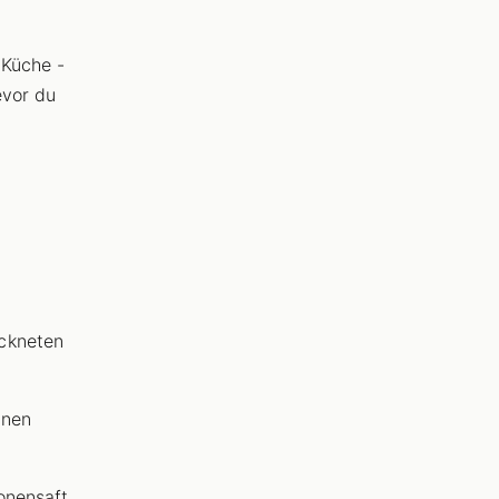
 Küche -
evor du
ckneten
inen
onensaft