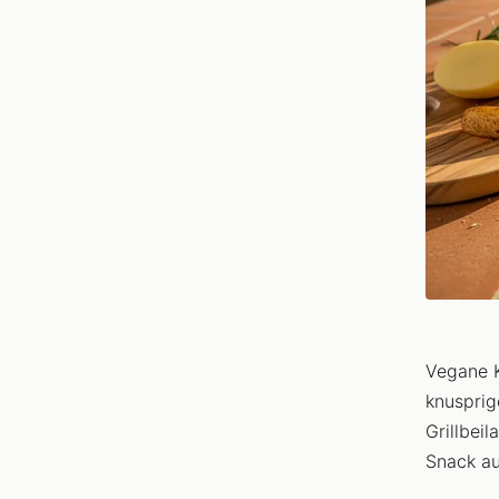
Vegane K
knusprig
Grillbei
Snack a