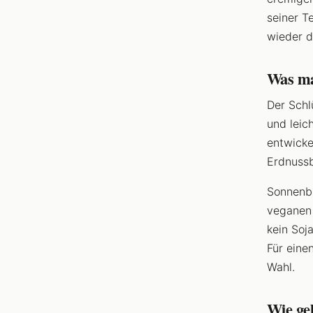
seiner T
wieder d
Was ma
Der Schl
und leic
entwicke
Erdnussb
Sonnenbl
veganen 
kein Soj
Für eine
Wahl.
Wie gel