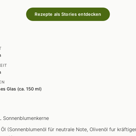
Rezepte als Stories entdecken
T
n
EIT
n
EN
nes Glas (ca. 150 ml)
L Sonnenblumenkerne
 Öl (Sonnenblumenöl für neutrale Note, Olivenöl fur kräftige