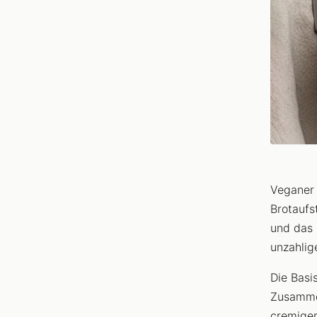
Veganer 
Brotaufs
und das 
unzahlig
Die Basi
Zusammen
cremiger