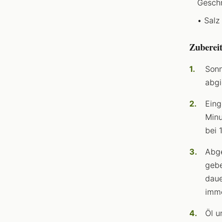
Gesch
Salz
Zuberei
Sonn
abgi
Eing
Minu
bei 
Abge
gebe
daue
imme
Öl u