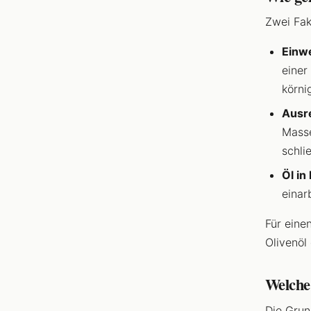
Zwei Fak
Einwe
einer
körni
Ausre
Masse
schli
Öl in
einar
Für eine
Olivenöl
Welche 
Die Grun