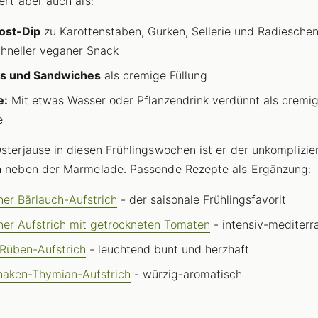
ert aber auch als:
ost-Dip
zu Karottenstaben, Gurken, Sellerie und Radieschen 
chneller veganer Snack
s und Sandwiches
als cremige Füllung
e:
Mit etwas Wasser oder Pflanzendrink verdünnt als cremig
e
Osterjause in diesen Frühlingswochen ist er der unkomplizie
h neben der Marmelade. Passende Rezepte als Ergänzung:
er Bärlauch-Aufstrich
- der saisonale Frühlingsfavorit
er Aufstrich mit getrockneten Tomaten
- intensiv-mediterr
Rüben-Aufstrich
- leuchtend bunt und herzhaft
naken-Thymian-Aufstrich
- würzig-aromatisch