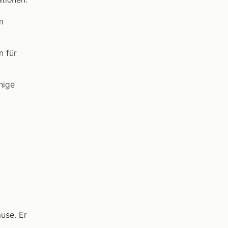
m
n für
hige
ause. Er