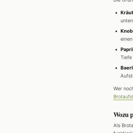
Kräut
unter
Knob
einen
Papri
Tiefe
Baerl
Aufst
Wer noch
Brotaufs
Wozu p
Als Brot