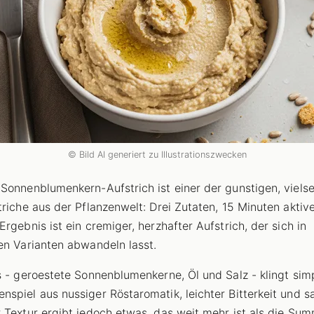
© Bild AI generiert zu Illustrationszwecken
Sonnenblumenkern-Aufstrich ist einer der gunstigen, vielse
triche aus der Pflanzenwelt: Drei Zutaten, 15 Minuten aktive
Ergebnis ist ein cremiger, herzhafter Aufstrich, der sich in
en Varianten abwandeln lasst.
s - geroestete Sonnenblumenkerne, Öl und Salz - klingt sim
spiel aus nussiger Röstaromatik, leichter Bitterkeit und s
 Textur ergibt jedoch etwas, das weit mehr ist als die Su