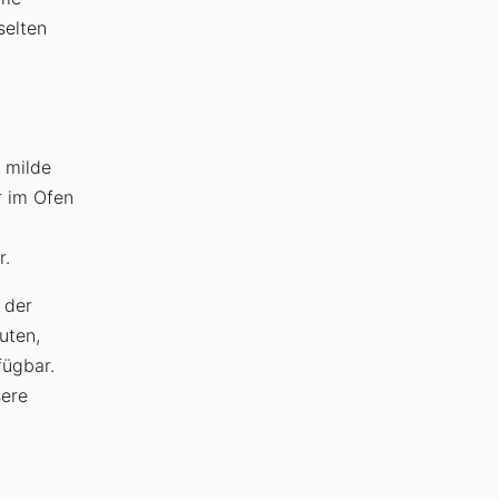
selten
 milde
r im Ofen
r.
 der
uten,
fügbar.
sere