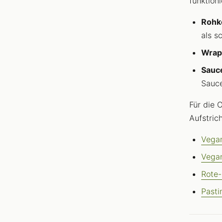
funktioni
Rohk
als s
Wrap
Sauc
Sauc
Für die 
Aufstric
Vegan
Vegan
Rote-
Pasti