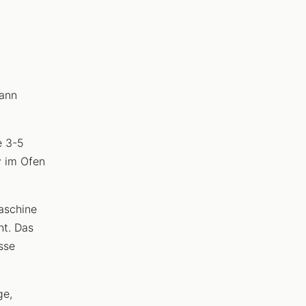
ann
e 3-5
v im Ofen
aschine
ht. Das
sse
ge,