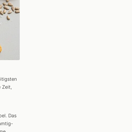
itigsten
 Zeit,
pel. Das
amtig-
mme