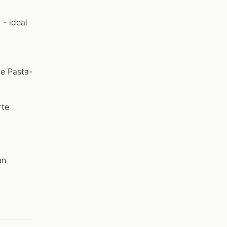
- ideal
e Pasta-
rte
an