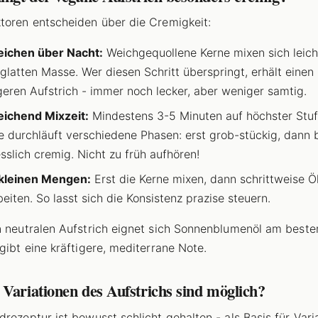
toren entscheiden über die Cremigkeit:
ichen über Nacht:
Weichgequollene Kerne mixen sich leich
 glatten Masse. Wer diesen Schritt überspringt, erhält einen
geren Aufstrich - immer noch lecker, aber weniger samtig.
ichend Mixzeit:
Mindestens 3-5 Minuten auf höchster Stuf
 durchläuft verschiedene Phasen: erst grob-stückig, dann b
esslich cremig. Nicht zu früh aufhören!
 kleinen Mengen:
Erst die Kerne mixen, dann schrittweise Ö
beiten. So lasst sich die Konsistenz prazise steuern.
n neutralen Aufstrich eignet sich Sonnenblumenöl am beste
 gibt eine kräftigere, mediterrane Note.
Variationen des Aufstrichs sind möglich?
drezeptur ist bewusst schlicht gehalten - als Basis für Vari