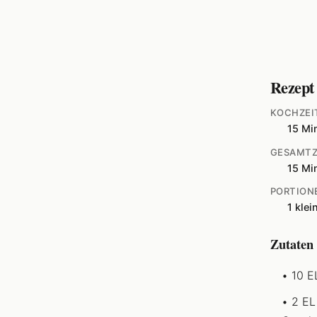
Rezept
KOCHZEI
15 Mi
GESAMTZ
15 Mi
PORTION
1 klei
Zutaten
10 E
2 EL