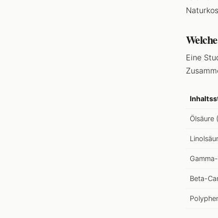
Naturkos
Welche 
Eine Stu
Zusammen
Inhaltss
Ölsäure
Linolsäu
Gamma-T
Beta-Car
Polyphe