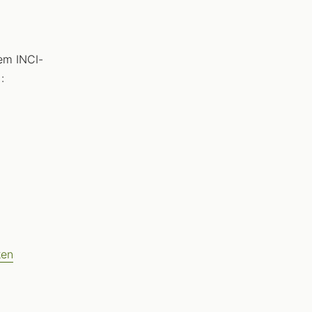
dem INCI-
:
ken