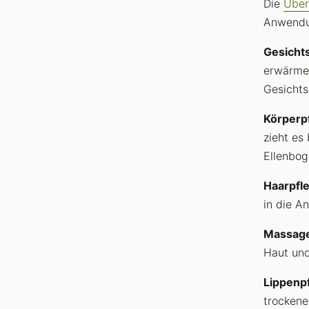
Die
Über
Anwendun
Gesicht
erwärmen
Gesichts
Körperp
zieht es
Ellenbog
Haarpfl
in die A
Massag
Haut und
Lippenp
trockener