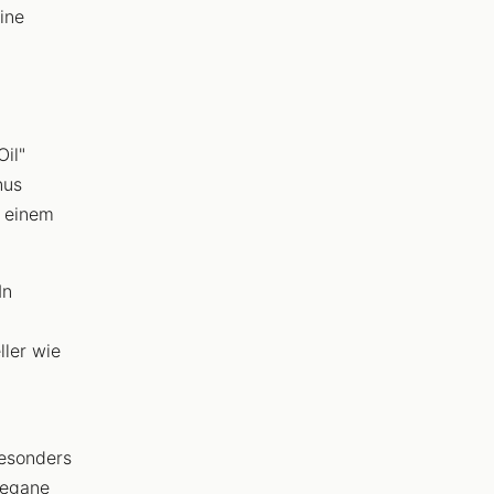
ine
Oil"
nus
t einem
In
ller wie
besonders
vegane