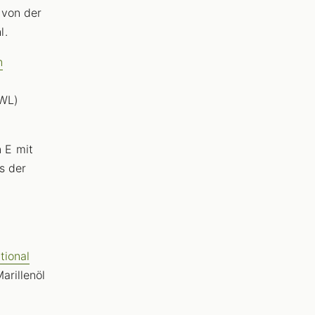
 von der
l.
n
EWL)
 E mit
s der
tional
arillenöl