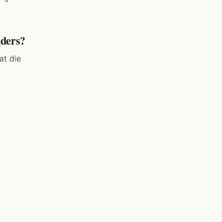
nders?
at die