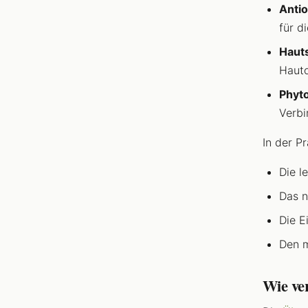
Antio
für d
Haut
Hauto
Phyto
Verb
In der P
Die le
Das n
Die E
Den m
Wie ve