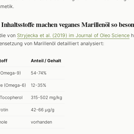
metik.
Inhaltsstoffe machen veganes Marillenöl so beso
die von
Stryjecka et al. (2019) im Journal of Oleo Science
h
setzung von Marillenöl detailliert analysiert:
toff
Anteil / Gehalt
 (Omega-9)
54-74%
re (Omega-6)
12-35%
ocopherol
315-502 mg/kg
otin
42-66 µg/g
nole
vorhanden