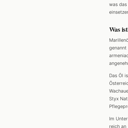
was das 
einsetze
Was ist
Marillen
genannt 
armeniac
angeneh
Das Öl i
Österrei
Wachauer
Styx Nat
Pflegepr
Im Unter
reich an