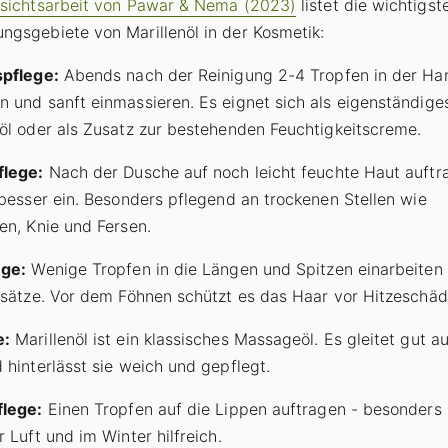
sichtsarbeit von Pawar & Nema (2023)
listet die wichtigst
gsgebiete von Marillenöl in der Kosmetik:
spflege:
Abends nach der Reinigung 2-4 Tropfen in der Ha
 und sanft einmassieren. Es eignet sich als eigenständige
öl oder als Zusatz zur bestehenden Feuchtigkeitscreme.
flege:
Nach der Dusche auf noch leicht feuchte Haut auftr
 besser ein. Besonders pflegend an trockenen Stellen wie
en, Knie und Fersen.
ege:
Wenige Tropfen in die Längen und Spitzen einarbeiten 
nsätze. Vor dem Föhnen schützt es das Haar vor Hitzeschäd
e:
Marillenöl ist ein klassisches Massageöl. Es gleitet gut a
 hinterlässt sie weich und gepflegt.
flege:
Einen Tropfen auf die Lippen auftragen - besonders 
 Luft und im Winter hilfreich.