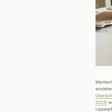
Marillenö
einziehe
Übersich
2023)
wi
Lippenpf