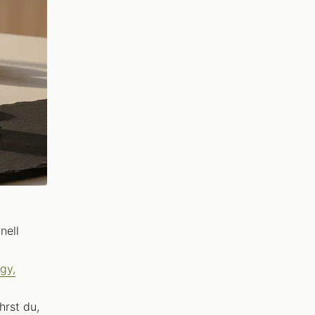
nell
gy,
hrst du,