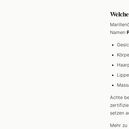
Welche
Marillen
Namen
Gesic
Körpe
Haarp
Lippe
Mass
Achte b
zertifiz
setzen au
Mehr zu 