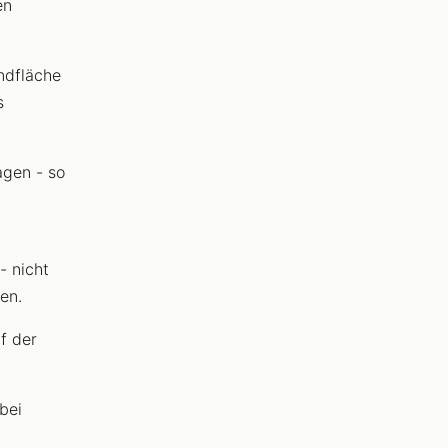
en
ndfläche
s
agen - so
- nicht
en.
uf der
bei