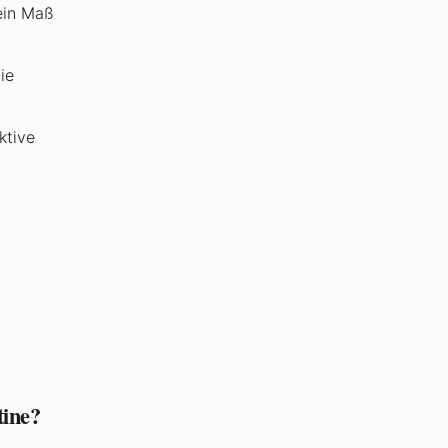
ein Maß
ie
ktive
tine?