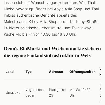
lassen sich auf Wunsch vegan zubereiten. Wer Thai-
Küche bevorzugt, findet bei Aoy's Asia Shop und Thai
Imbiss authentische Gerichte abseits des
Mainstreams. K-Loy Asia Shop in der Karl-Loy-Straße
14 bietet asiatische Lebensmittel und Take-away-
Küche Mo bis Fr von 10:30 bis 16:30 Uhr.
Denn's BioMarkt und Wochenmärkte sichern
die vegane Einkaufsinfrastruktur in Wels
Ve
Lokal
Typ
Adresse
Öffnungszeiten
Hig
Rot
vegetarisch-
Pfarrgasse
Mo-Sa 10-22
Bow
Uma.lokal
vegan
25
Uhr
Chi
Pud