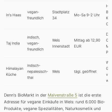
Hu
vegan-
Stadtplatz
Bag
In's Haas
Mo-Sa 9-2 Uhr
freundlich
34
Kok
Cur
Dal
indisch,
Wels
Mittag ab 12,90
Ch
Taj India
vegan-
Innenstadt
EUR
Mas
freundlich
Pal
Wo
indisch-
Himalayan
Ger
nepalesisch-
Wels
tägl. geöffnet
Küche
ve
thai
wäh
Denn's BioMarkt in der
Malvenstraße 5
ist die erste
Adresse für vegane Einkäufe in Wels: rund 6.000 Bio-
Produkte, vegane Spezialitäten, Naturkosmetik und