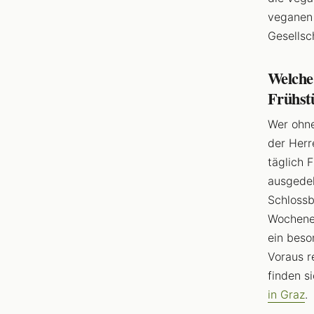
veganen
Gesellsc
Welche 
Frühst
Wer ohne
der Herr
täglich 
ausgedeh
Schlossb
Wochenen
ein beso
Voraus r
finden s
in Graz
.