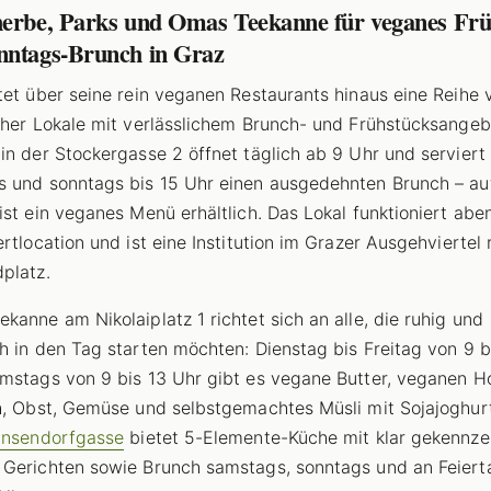
herbe, Parks und Omas Teekanne für veganes Fr
nntags-Brunch in Graz
tet über seine rein veganen Restaurants hinaus eine Reihe
cher Lokale mit verlässlichem Brunch- und Frühstücksangeb
in der Stockergasse 2 öffnet täglich ab 9 Uhr und serviert
 und sonntags bis 15 Uhr einen ausgedehnten Brunch – au
ist ein veganes Menü erhältlich. Das Lokal funktioniert ab
ertlocation und ist eine Institution im Grazer Ausgehviertel
platz.
kanne am Nikolaiplatz 1 richtet sich an alle, die ruhig und
h in den Tag starten möchten: Dienstag bis Freitag von 9 b
mstags von 9 bis 13 Uhr gibt es vegane Butter, veganen H
h, Obst, Gemüse und selbstgemachtes Müsli mit Sojajoghur
insendorfgasse
bietet 5-Elemente-Küche mit klar gekennze
Gerichten sowie Brunch samstags, sonntags und an Feiert