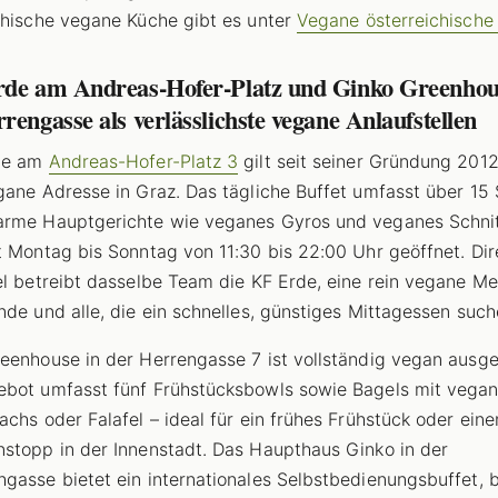
chische vegane Küche gibt es unter
Vegane österreichische
rde am Andreas-Hofer-Platz und Ginko Greenhou
rengasse als verlässlichste vegane Anlaufstellen
de am
Andreas-Hofer-Platz 3
gilt seit seiner Gründung 2012
gane Adresse in Graz. Das tägliche Buffet umfasst über 15 
rme Hauptgerichte wie veganes Gyros und veganes Schnit
t Montag bis Sonntag von 11:30 bis 22:00 Uhr geöffnet. Dir
el betreibt dasselbe Team die KF Erde, eine rein vegane Me
nde und alle, die ein schnelles, günstiges Mittagessen such
eenhouse in der Herrengasse 7 ist vollständig vegan ausger
bot umfasst fünf Frühstücksbowls sowie Bagels mit vega
achs oder Falafel – ideal für ein frühes Frühstück oder ein
stopp in der Innenstadt. Das Haupthaus Ginko in der
gasse bietet ein internationales Selbstbedienungsbuffet, 