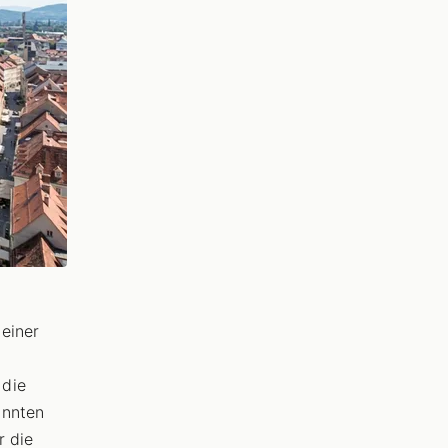
 einer
 die
annten
r die