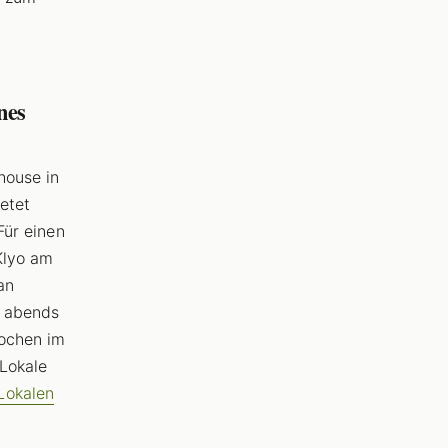
nes
house in
ietet
Für einen
Klyo am
an
d abends
Wochen im
 Lokale
Lokalen