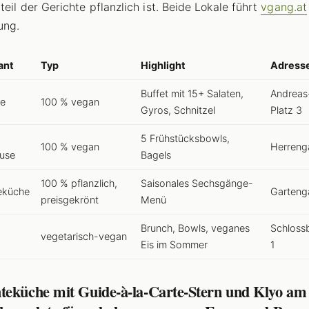
teil der Gerichte pflanzlich ist. Beide Lokale führt
vgang.at
ung.
ant
Typ
Highlight
Adress
Buffet mit 15+ Salaten,
Andreas
de
100 % vegan
Gyros, Schnitzel
Platz 3
5 Frühstücksbowls,
100 % vegan
Herreng
use
Bagels
100 % pflanzlich,
Saisonales Sechsgänge-
eküche
Garteng
preisgekrönt
Menü
Brunch, Bowls, veganes
Schloss
vegetarisch-vegan
Eis im Sommer
1
teküche mit Guide-à-la-Carte-Stern und Klyo am