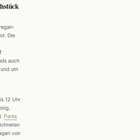
ühstück
 vegan-
ot. Die
f
ends auch
 rund um
is 12 Uhr
onig,
t.
Parks
ichneten
agen von