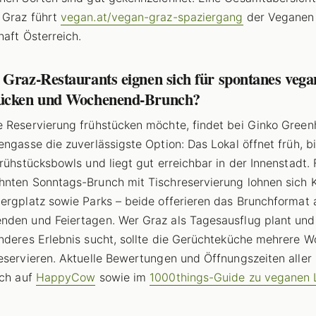
 Graz führt
vegan.at/vegan-graz-spaziergang
der Veganen
haft Österreich.
Graz-Restaurants eignen sich für spontanes vega
ücken und Wochenend-Brunch?
 Reservierung frühstücken möchte, findet bei Ginko Green
engasse die zuverlässigste Option: Das Lokal öffnet früh, b
Frühstücksbowls und liegt gut erreichbar in der Innenstadt. 
nten Sonntags-Brunch mit Tischreservierung lohnen sich 
ergplatz sowie Parks – beide offerieren das Brunchformat 
den und Feiertagen. Wer Graz als Tagesausflug plant un
nderes Erlebnis sucht, sollte die Gerüchteküche mehrere 
eservieren. Aktuelle Bewertungen und Öffnungszeiten aller
ich auf
HappyCow
sowie im
1000things-Guide zu veganen 