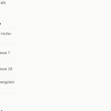
als
e
-Hofer-
asse 7
asse 28
bergplatz