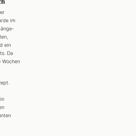
ch
er
urde im
gänge-
len,
d ein
ts. Da
re Wochen
ept.
t
in
en
hnten