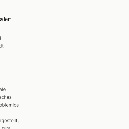
sler
d
dt
ale
isches
oblemlos
gestellt,
t zum