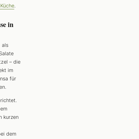
 Küche
.
se in
 als
Salate
zel – die
ekt im
nsa für
en.
ichtet.
nem
en kurzen
bei dem