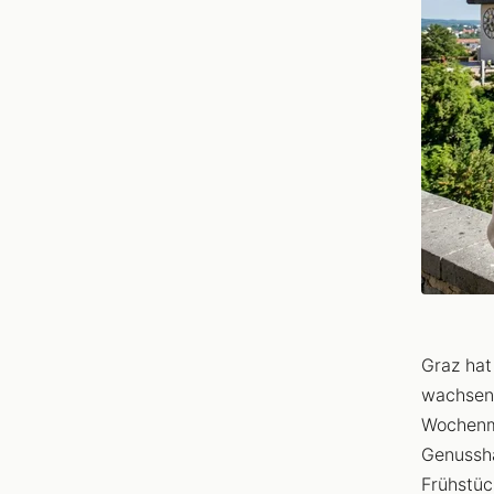
Graz hat
wachsend
Wochenma
Genussha
Frühstüc