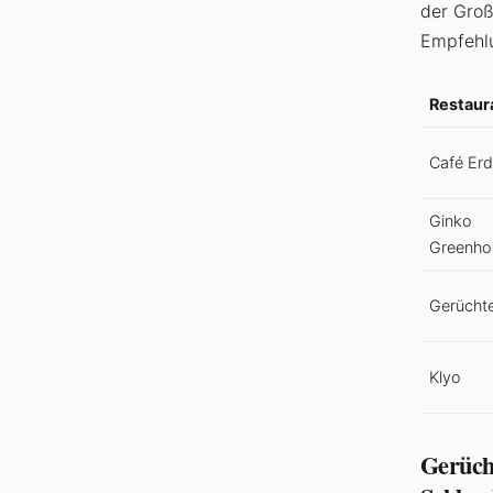
der Groß
Empfehl
Restaur
Café Er
Ginko
Greenho
Gerücht
Klyo
Gerüch