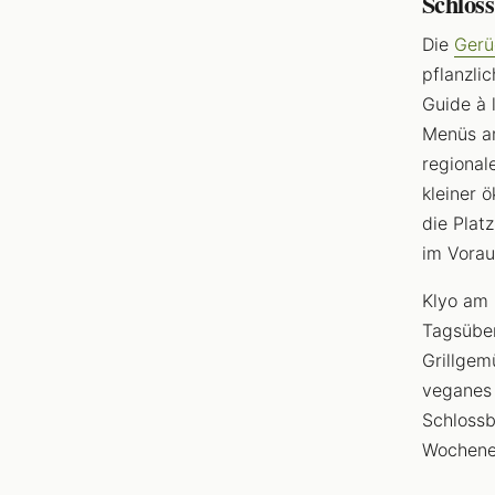
Schlos
Die
Gerü
pflanzli
Guide à 
Menüs an
regional
kleiner 
die Plat
im Vorau
Klyo am 
Tagsübe
Grillgem
veganes 
Schlossb
Wochene