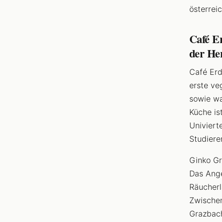
österrei
Café E
der Her
Café Er
erste ve
sowie wa
Küche is
Univiert
Studiere
Ginko Gr
Das Ange
Räucherl
Zwischen
Grazbach