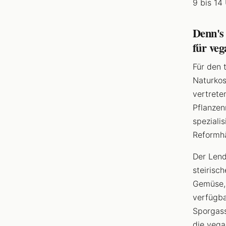
9 bis 14 
Denn's
für ve
Für den 
Naturkos
vertrete
Pflanzen
speziali
Reformhä
Der Lend
steirisc
Gemüse, 
verfügba
Sporgass
die vega