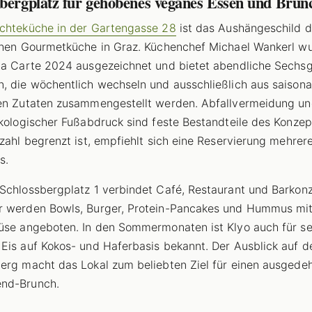
sbergplatz für gehobenes veganes Essen und Brun
chteküche in der Gartengasse 28
ist das Aushängeschild d
chen Gourmetküche in Graz. Küchenchef Michael Wankerl w
la Carte 2024 ausgezeichnet und bietet abendliche Sechs
, die wöchentlich wechseln und ausschließlich aus saisona
en Zutaten zusammengestellt werden. Abfallvermeidung un
ökologischer Fußabdruck sind feste Bestandteile des Konzep
zzahl begrenzt ist, empfiehlt sich eine Reservierung mehre
s.
Schlossbergplatz 1 verbindet Café, Restaurant und Barkonz
r werden Bowls, Burger, Protein-Pancakes und Hummus mi
üse angeboten. In den Sommermonaten ist Klyo auch für se
Eis auf Kokos- und Haferbasis bekannt. Der Ausblick auf d
erg macht das Lokal zum beliebten Ziel für einen ausgede
nd-Brunch.