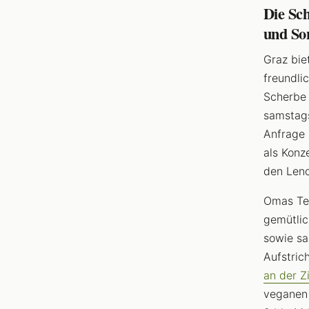
Die Sc
und So
Graz bie
freundli
Scherbe 
samstags
Anfrage 
als Konz
den Lend
Omas Tee
gemütlic
sowie sa
Aufstric
an der Z
veganen 