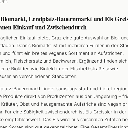
Uhr.
 Biomarkt, Lendplatz-Bauernmarkt und Eis Greis
ganen Einkauf und Zwischendurch
täglichen Einkauf bietet Graz eine gute Auswahl an Bio- un
tläden. Denn's Biomarkt ist mit mehreren Filialen in der Sta
n und führt ein breites veganes Sortiment an Aufstrichen,
milch, Fleischersatz und Backwaren. Ergänzend finden sich
sierte Bioläden wie Biofeld in der Elisabethstraße sowie
user an verschiedenen Standorten.
platz-Bauernmarkt findet samstags statt und bietet region
he Produkte direkt von Produzenten aus der Umgebung – fr
Kräuter, Obst und hausgemachte Aufstriche sind vegan pr
r. Für eine Süßigkeit zwischendurch ist Eis Greissler in der
e empfehlenswert: Das Eis wird aus saisonalen Zutaten her
nen Sorten sind gut gekennzeichnet. Eine Gesamtübersich