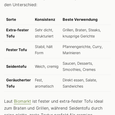
den Unterschied:
Sorte
Konsistenz
Beste Verwendung
Extra-fester
Sehr dicht,
Grillen, Braten, Steaks,
Tofu
strukturiert
knusprige Gerichte
Stabil, hält
Pfannengerichte, Curry,
Fester Tofu
Form
Marinieren
Saucen, Desserts,
Seidentofu
Weich, cremig
Smoothies, Cremes
Geräucherter
Fest,
Direkt essen, Salate,
Tofu
aromatisch
Sandwiches
Laut
Biomarkt
ist fester und extra-fester Tofu ideal
zum Braten und Grillen, während Seidentofu durch
seine glatte, zarte Textur perfekt für cremige