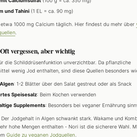
mit Calciumsulfat
(100 g = ca. 350 mg)
m und Tahini
(1 EL = ca. 90 mg)
d etwa 1000 mg Calcium täglich. Hier findest du mehr über
uellen
.
 Oft vergessen, aber wichtig
für die Schilddrüsenfunktion unverzichtbar. Da pflanzliche
ttel wenig Jod enthalten, sind diese Quellen besonders wi
-Algen
: 1-2 Blätter über den Salat gestreut oder als Snack
rtes Speisesalz
: Beim Kochen verwenden
altige Supplements
: Besonders bei veganer Ernährung sinn
: Der Jodgehalt in Algen schwankt stark. Wakame und Kom
ehr hohe Mengen enthalten - Nori ist die sicherere Wahl. 
rem
Guide zu veganen Jodquellen
.