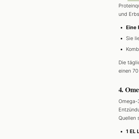
Proteinq
und Erbs
Eine 
Sie li
Kombi
Die tägl
einen 70
4. Ome
Omega-3-
Entzünd
Quellen 
1 EL