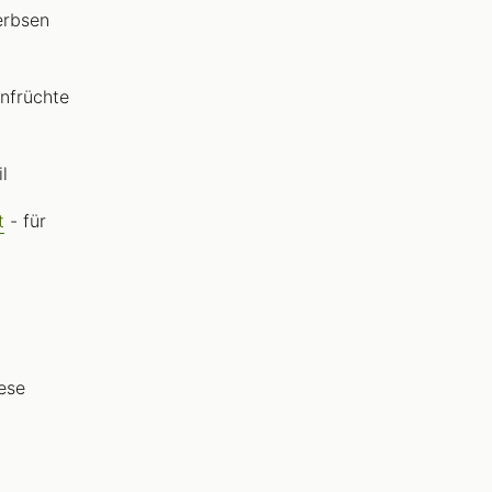
rerbsen
nfrüchte
l
t
- für
iese