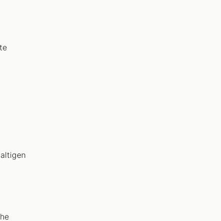
te
altigen
che