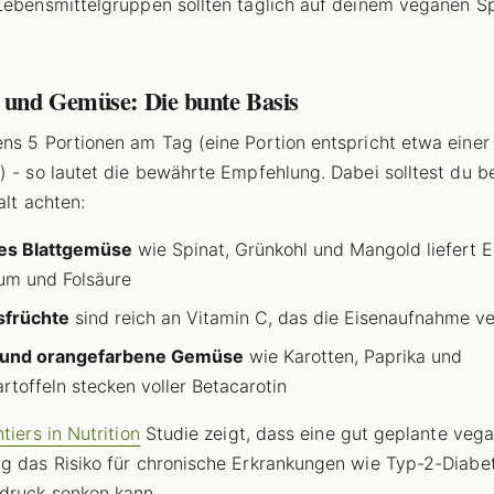
Lebensmittelgruppen sollten täglich auf deinem veganen S
t und Gemüse: Die bunte Basis
ns 5 Portionen am Tag (eine Portion entspricht etwa einer
) - so lautet die bewährte Empfehlung. Dabei solltest du 
alt achten:
es Blattgemüse
wie Spinat, Grünkohl und Mangold liefert E
um und Folsäure
sfrüchte
sind reich an Vitamin C, das die Eisenaufnahme v
 und orangefarbene Gemüse
wie Karotten, Paprika und
rtoffeln stecken voller Betacarotin
tiers in Nutrition
Studie zeigt, dass eine gut geplante veg
g das Risiko für chronische Erkrankungen wie Typ-2-Diabe
druck senken kann.