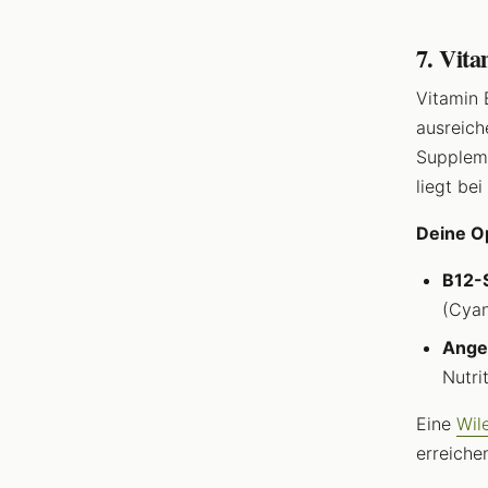
7. Vit
Vitamin 
ausreich
Suppleme
liegt be
Deine O
B12-
(Cyan
Ange
Nutri
Eine
Wil
erreiche