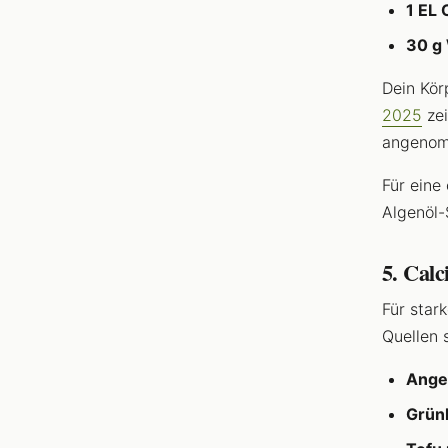
1 EL
30 g
Dein Kör
2025
zei
angenom
Für eine
Algenöl
5. Cal
Für star
Quellen 
Anger
Grünk