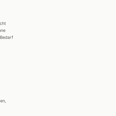
icht
hne
 Bedarf
en,