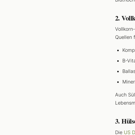
2. Voll
Vollkorn
Quellen f
Kompl
B-Vit
Balla
Miner
Auch Süß
Lebensmi
3. Hüls
Die
US D