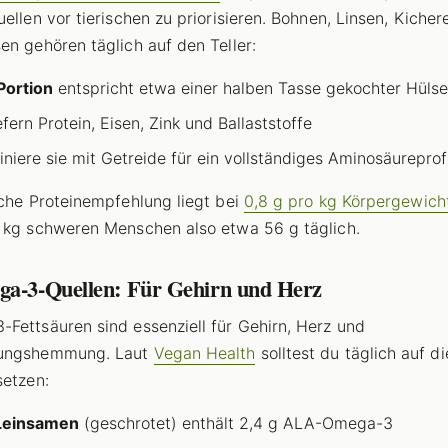
uellen vor tierischen zu priorisieren. Bohnen, Linsen, Kiche
en gehören täglich auf den Teller:
Portion
entspricht etwa einer halben Tasse gekochter Hülse
efern Protein, Eisen, Zink und Ballaststoffe
niere sie mit Getreide für ein vollständiges Aminosäureprofi
iche Proteinempfehlung liegt bei
0,8 g pro kg Körpergewich
 kg schweren Menschen also etwa 56 g täglich.
ga-3-Quellen: Für Gehirn und Herz
Fettsäuren sind essenziell für Gehirn, Herz und
ungshemmung. Laut
Vegan Health
solltest du täglich auf d
setzen:
 Leinsamen
(geschrotet) enthält 2,4 g ALA-Omega-3