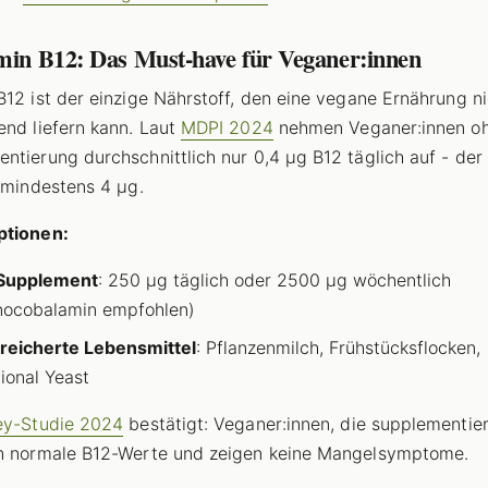
amin B12: Das Must-have für Veganer:innen
B12 ist der einzige Nährstoff, den eine vegane Ernährung n
end liefern kann. Laut
MDPI 2024
nehmen Veganer:innen o
ntierung durchschnittlich nur 0,4 µg B12 täglich auf - der
i mindestens 4 µg.
ptionen:
Supplement
: 250 µg täglich oder 2500 µg wöchentlich
ocobalamin empfohlen)
reicherte Lebensmittel
: Pflanzenmilch, Frühstücksflocken,
tional Yeast
ey-Studie 2024
bestätigt: Veganer:innen, die supplementier
n normale B12-Werte und zeigen keine Mangelsymptome.