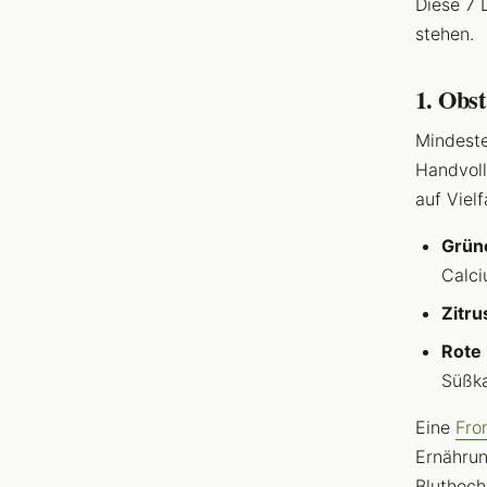
Diese 7 
stehen.
1. Obs
Mindeste
Handvoll
auf Vielf
Grün
Calci
Zitru
Rote
Süßka
Eine
Fron
Ernährun
Bluthoch