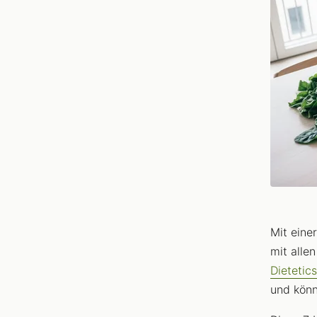
Mit eine
mit alle
Dietetic
und könn