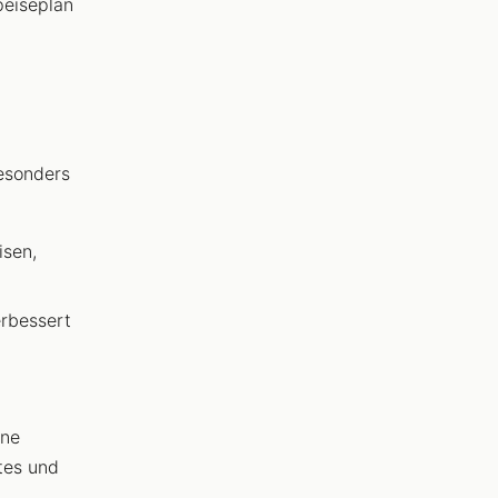
peiseplan
besonders
isen,
erbessert
ane
tes und