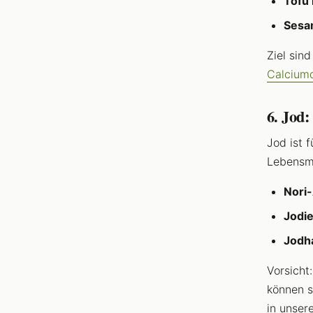
Tofu 
Sesa
Ziel sin
Calciumq
6. Jod:
Jod ist 
Lebensmi
Nori
Jodie
Jodh
Vorsicht
können s
in unse