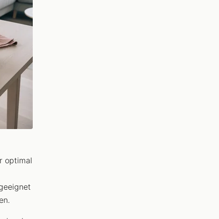
r optimal
geeignet
en.