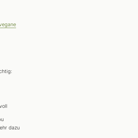
vegane
chtig:
voll
bu
Mehr dazu