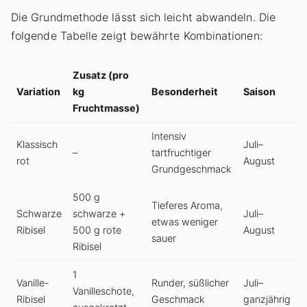
Die Grundmethode lässt sich leicht abwandeln. Die
folgende Tabelle zeigt bewährte Kombinationen:
Zusatz (pro
Variation
kg
Besonderheit
Saison
Fruchtmasse)
Intensiv
Klassisch
Juli–
–
tartfruchtiger
rot
August
Grundgeschmack
500 g
Tieferes Aroma,
Schwarze
schwarze +
Juli–
etwas weniger
Ribisel
500 g rote
August
sauer
Ribisel
1
Vanille-
Runder, süßlicher
Juli–
Vanilleschote,
Ribisel
Geschmack
ganzjährig