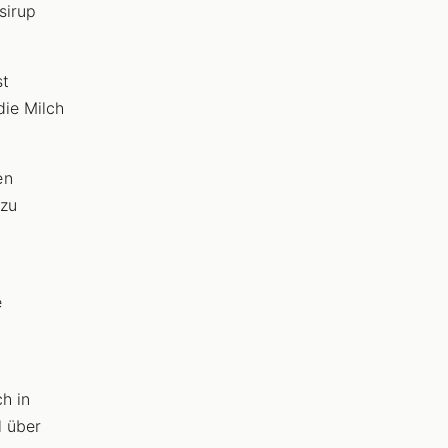
sirup
st
die Milch
en
 zu
e
h in
l über