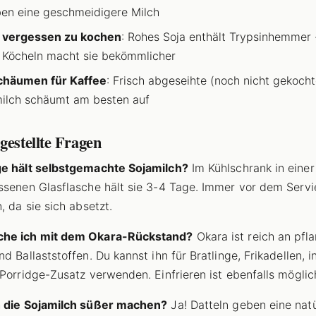
en eine geschmeidigere Milch
t vergessen zu kochen
: Rohes Soja enthält Trypsinhemmer 
 Köcheln macht sie bekömmlicher
chäumen für Kaffee
: Frisch abgeseihte (noch nicht gekocht
ilch schäumt am besten auf
gestellte Fragen
ge hält selbstgemachte Sojamilch?
Im Kühlschrank in einer
ssenen Glasflasche hält sie 3-4 Tage. Immer vor dem Servi
, da sie sich absetzt.
he ich mit dem Okara-Rückstand?
Okara ist reich an pfl
d Ballaststoffen. Du kannst ihn für Bratlinge, Frikadellen, i
 Porridge-Zusatz verwenden. Einfrieren ist ebenfalls möglic
h die Sojamilch süßer machen?
Ja! Datteln geben eine natü