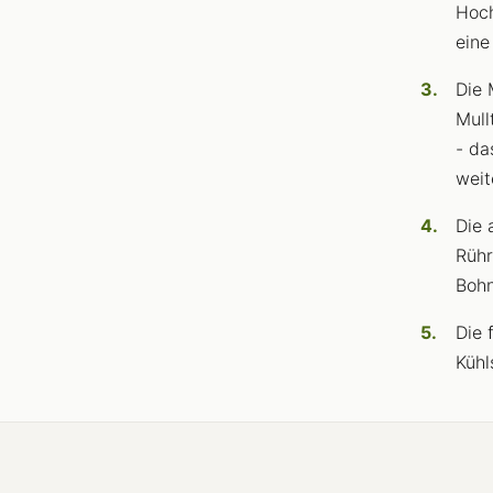
Hoch
eine
Die 
Mull
- da
weit
Die 
Rühr
Bohn
Die 
Kühl