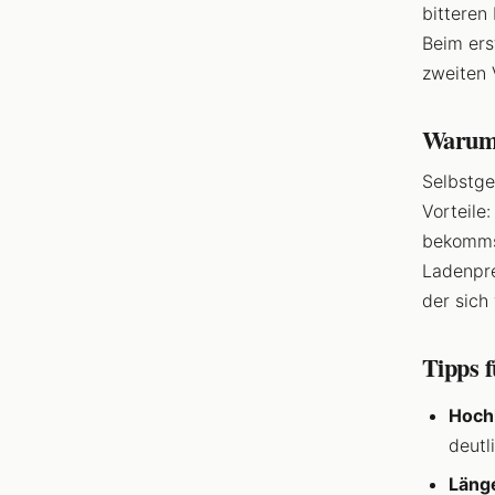
bitteren
Beim ers
zweiten 
Warum 
Selbstge
Vorteile
bekommst
Ladenpre
der sich
Tipps f
Hoch
deutl
Läng