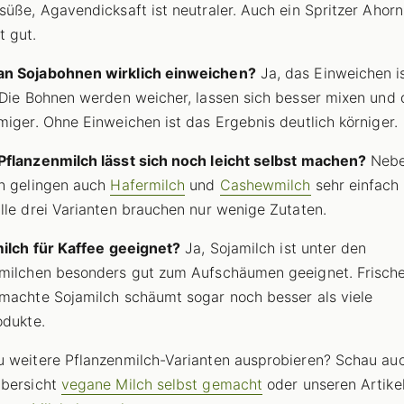
süße, Agavendicksaft ist neutraler. Auch ein Spritzer Ahorn
 gut.
n Sojabohnen wirklich einweichen?
Ja, das Einweichen i
 Die Bohnen werden weicher, lassen sich besser mixen und 
miger. Ohne Einweichen ist das Ergebnis deutlich körniger.
flanzenmilch lässt sich noch leicht selbst machen?
Neb
h gelingen auch
Hafermilch
und
Cashewmilch
sehr einfach
lle drei Varianten brauchen nur wenige Zutaten.
milch für Kaffee geeignet?
Ja, Sojamilch ist unter den
milchen besonders gut zum Aufschäumen geeignet. Frisch
machte Sojamilch schäumt sogar noch besser als viele
odukte.
 weitere Pflanzenmilch-Varianten ausprobieren? Schau auc
Übersicht
vegane Milch selbst gemacht
oder unseren Artike