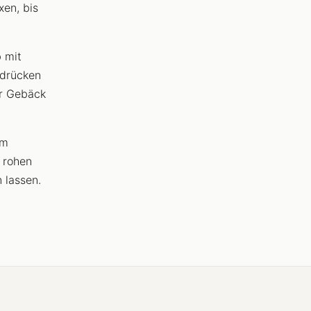
xen, bis
 mit
sdrücken
er Gebäck
em
 rohen
 lassen.