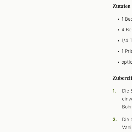
Zutaten
1 Be
4 Be
1/4 
1 Pri
opti
Zuberei
Die 
einw
Bohn
Die 
Vani