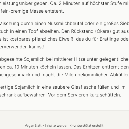
leistungsmixer geben. Ca. 2 Minuten auf höchster Stufe mi
 fein-cremige Masse entsteht.
Mischung durch einen Nussmilchbeutel oder ein großes Sieb
tuch in einen Topf abseihen. Den Rückstand (Okara) gut au
s ist kostbares pflanzliches Eiweiß, das du für Bratlinge od
erverwenden kannst!
abgeseihte Sojamilch bei mittlerer Hitze unter gelegentlich
en ca. 10 Minuten köcheln lassen. Das Erhitzen entfernt den
engeschmack und macht die Milch bekömmlicher. Abkühlen
fertige Sojamilch in eine saubere Glasflasche füllen und im
schrank aufbewahren. Vor dem Servieren kurz schütteln.
VeganBlatt • Inhalte werden KI-unterstützt erstellt.