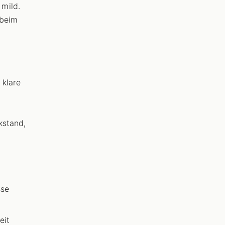
mild.
 beim
 klare
kstand,
sse
eit