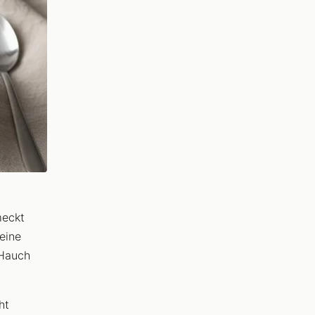
meckt
keine
 Hauch
ht