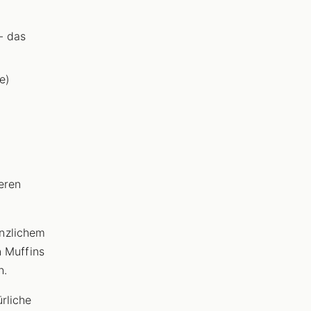
- das
e)
eren
anzlichem
n Muffins
h.
rliche