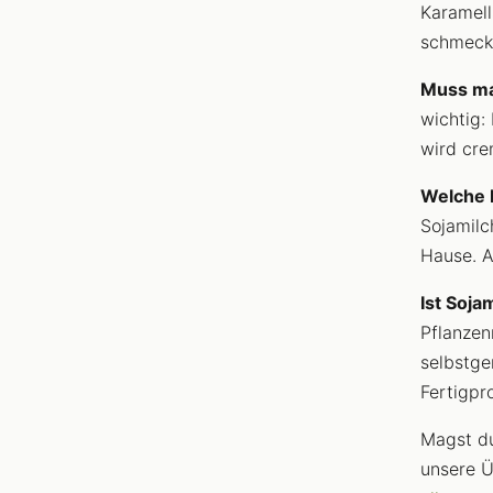
Karamell
schmeckt
Muss ma
wichtig:
wird cre
Welche P
Sojamilc
Hause. A
Ist Soja
Pflanzen
selbstge
Fertigpr
Magst du
unsere 