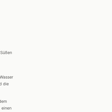
m Süßen
 Wasser
d die
 dem
n einen