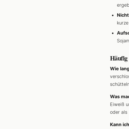
ergeb
Nich
kurze
Aufs
Sojam
Häufig 
Wie lan
verschlo
schütteln
Was mac
Eiweiß un
oder als
Kann ic