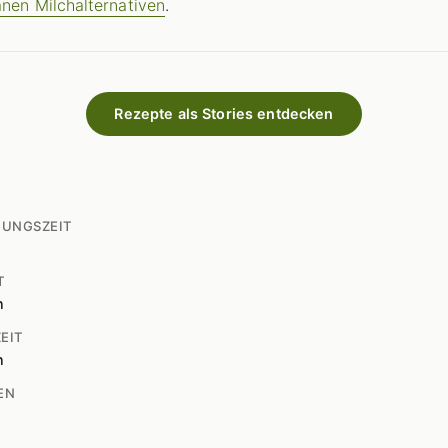
anen Milchalternativen
.
Rezepte als Stories entdecken
TUNGSZEIT
T
n
EIT
n
EN