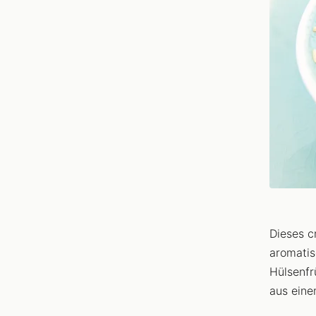
Dieses c
aromatis
Hülsenf
aus eine