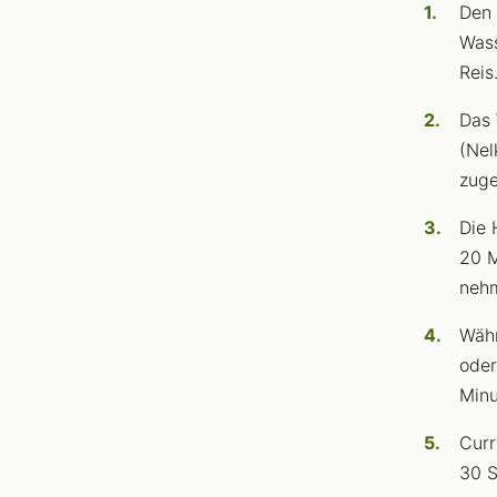
Den 
Wass
Reis
Das 
(Nel
zuge
Die 
20 M
nehm
Währ
oder
Minu
Curr
30 S