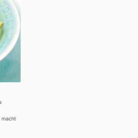
s
t macht