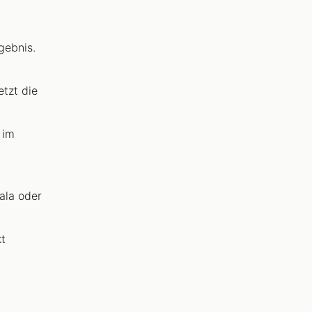
gebnis.
tzt die
 im
ala oder
t