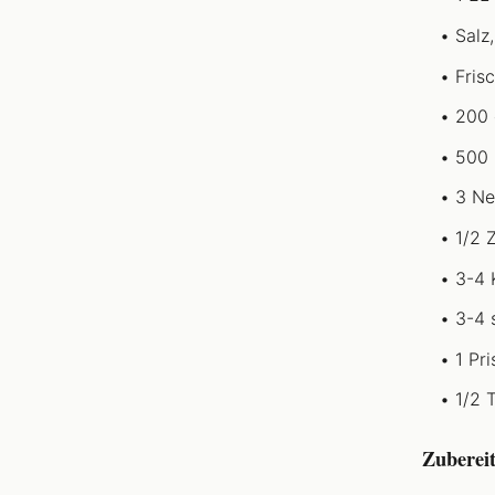
Salz,
Fris
200 
500 
3 Ne
1/2 
3-4 
3-4 
1 Pr
1/2 
Zuberei