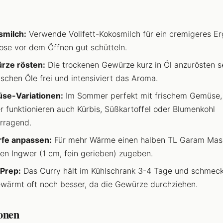
smilch:
Verwende Vollfett-Kokosmilch für ein cremigeres Er
ose vor dem Öffnen gut schütteln.
rze rösten:
Die trockenen Gewürze kurz in Öl anzurösten se
ischen Öle frei und intensiviert das Aroma.
se-Variationen:
Im Sommer perfekt mit frischem Gemüse,
r funktionieren auch Kürbis, Süßkartoffel oder Blumenkohl
rragend.
rfe anpassen:
Für mehr Wärme einen halben TL Garam Mas
hen Ingwer (1 cm, fein gerieben) zugeben.
Prep:
Das Curry hält im Kühlschrank 3-4 Tage und schmeck
wärmt oft noch besser, da die Gewürze durchziehen.
ionen