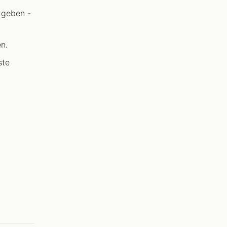
 geben -
n.
ste