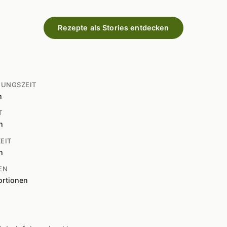
Rezepte als Stories entdecken
TUNGSZEIT
n
T
n
EIT
n
EN
ortionen