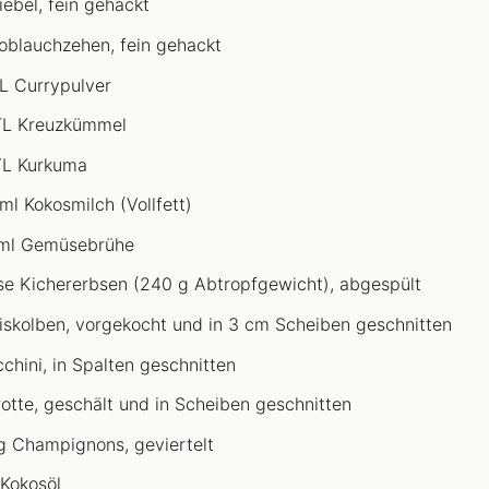
iebel, fein gehackt
oblauchzehen, fein gehackt
TL Currypulver
TL Kreuzkümmel
TL Kurkuma
ml Kokosmilch (Vollfett)
ml Gemüsebrühe
se Kichererbsen (240 g Abtropfgewicht), abgespült
iskolben, vorgekocht und in 3 cm Scheiben geschnitten
cchini, in Spalten geschnitten
rotte, geschält und in Scheiben geschnitten
g Champignons, geviertelt
 Kokosöl