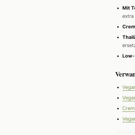
Mit T
extra
Crem
Thail
erset
Low-
Verwan
Vegan
Vegan
Crem
Vega