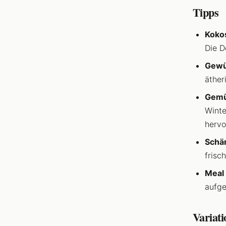
Tipps
Koko
Die D
Gewü
äther
Gemü
Winte
hervo
Schä
frisc
Meal 
aufge
Variat