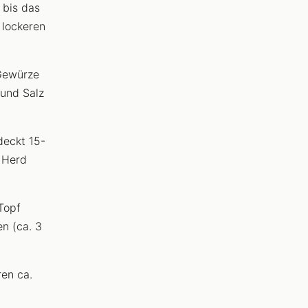
 bis das
 lockeren
 Gewürze
 und Salz
deckt 15-
 Herd
Topf
en (ca. 3
en ca.