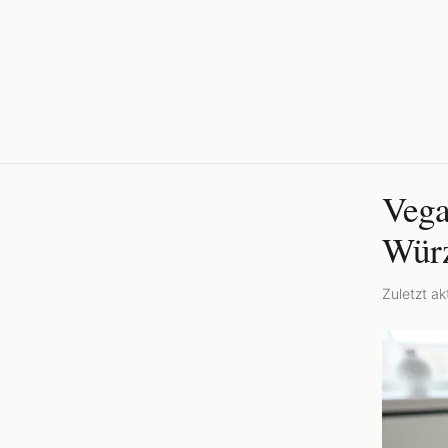
Vega
Würz
Zuletzt akt