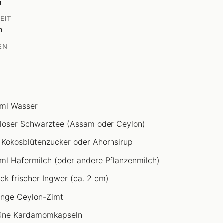
n
EIT
n
EN
ml Wasser
 loser Schwarztee (Assam oder Ceylon)
 Kokosblütenzucker oder Ahornsirup
ml Hafermilch (oder andere Pflanzenmilch)
ück frischer Ingwer (ca. 2 cm)
ange Ceylon-Zimt
üne Kardamomkapseln