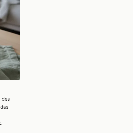
l des
 das
.