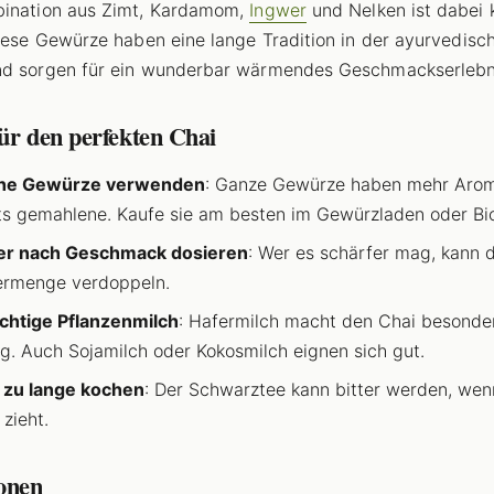
bination aus Zimt, Kardamom,
Ingwer
und Nelken ist dabei 
Diese Gewürze haben eine lange Tradition in der ayurvedisc
nd sorgen für ein wunderbar wärmendes Geschmackserlebn
ür den perfekten Chai
che Gewürze verwenden
: Ganze Gewürze haben mehr Arom
ts gemahlene. Kaufe sie am besten im Gewürzladen oder Bi
er nach Geschmack dosieren
: Wer es schärfer mag, kann d
ermenge verdoppeln.
ichtige Pflanzenmilch
: Hafermilch macht den Chai besonde
g. Auch Sojamilch oder Kokosmilch eignen sich gut.
 zu lange kochen
: Der Schwarztee kann bitter werden, wen
 zieht.
ionen