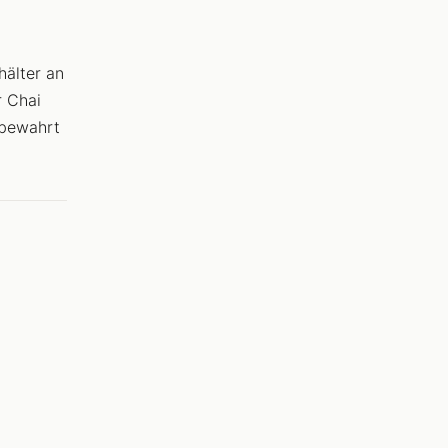
hälter an
r Chai
fbewahrt