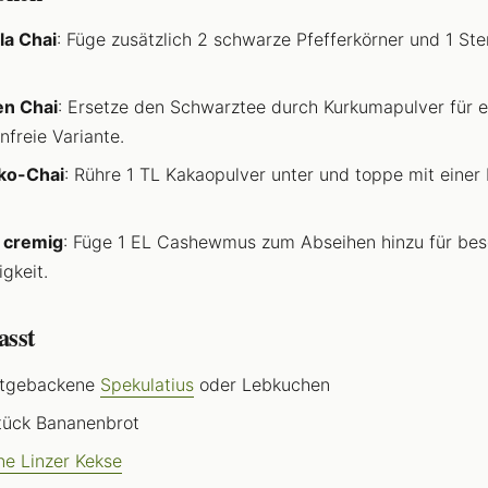
la Chai
: Füge zusätzlich 2 schwarze Pfefferkörner und 1 Ste
.
en Chai
: Ersetze den Schwarztee durch Kurkumapulver für e
infreie Variante.
ko-Chai
: Rühre 1 TL Kakaopulver unter und toppe mit einer 
 cremig
: Füge 1 EL Cashewmus zum Abseihen hinzu für be
gkeit.
asst
stgebackene
Spekulatius
oder Lebkuchen
tück Bananenbrot
e Linzer Kekse