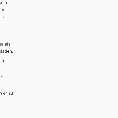
kein
hen
is.
a als
oladen.
ie
rs
n er zu