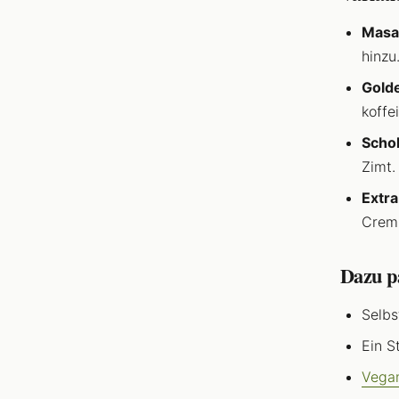
Masa
hinzu
Gold
koffe
Scho
Zimt.
Extra
Cremi
Dazu p
Selb
Ein S
Vegan