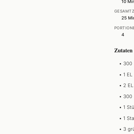
10 Mi
GESAMTZ
25 Mi
PORTION
4
Zutaten
300 
1 EL
2 EL
300 
1 St
1 St
3 gr