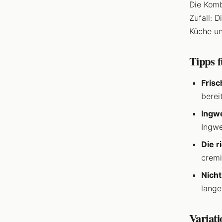
Die Kom
Zufall: 
Küche u
Tipps f
Fris
berei
Ingw
Ingw
Die r
cremi
Nicht
lange
Variat