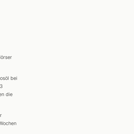
örser
osöl bei
-3
en die
r
 Wochen