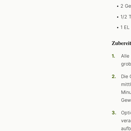
2 Ge
1/2 
1 EL
Zuberei
Alle
grob
Die 
mitt
Minu
Gew
Opti
vera
aufb