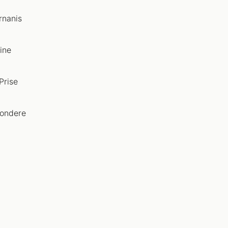
rnanis
ine
Prise
sondere