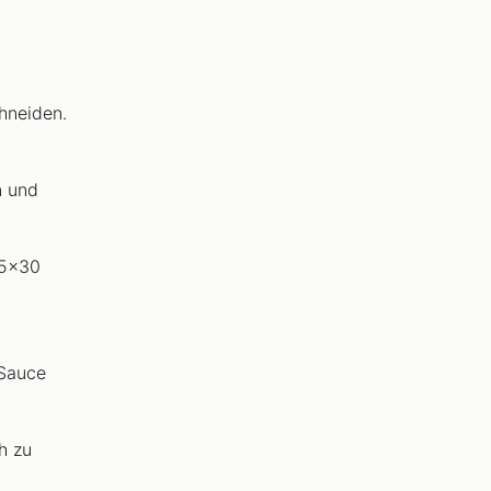
hneiden.
n und
25x30
 Sauce
h zu