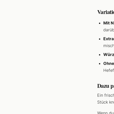
Variat
Mit 
darüb
Extra
misch
Würz
Ohne
Hefef
Dazu p
Ein fris
Stück kn
Wenn du 