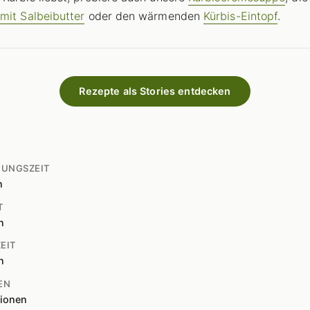
mit Salbeibutter
oder den wärmenden
Kürbis-Eintopf
.
Rezepte als Stories entdecken
TUNGSZEIT
n
T
n
EIT
n
EN
tionen