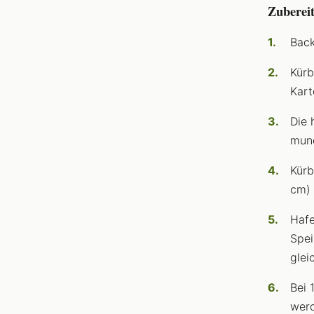
Zuberei
Back
Kürb
Kart
Die 
mund
Kürb
cm) 
Hafe
Spei
glei
Bei 
werd