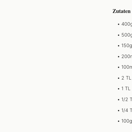
Zutaten
400g
500g
150g
200m
100m
2 TL
1 TL
1/2 
1/4 
100g