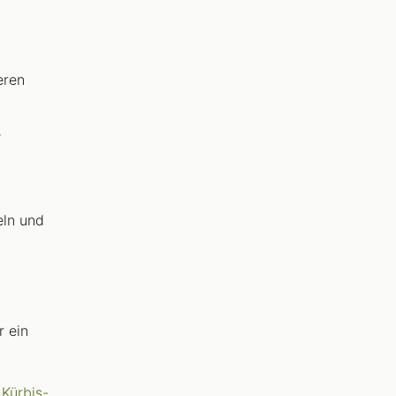
eren
e
ln und
r ein
e
Kürbis-