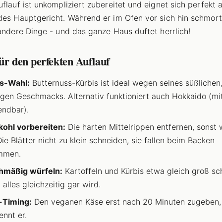
uflauf ist unkompliziert zubereitet und eignet sich perfekt a
des Hauptgericht. Während er im Ofen vor sich hin schmort
 andere Dinge - und das ganze Haus duftet herrlich!
ür den perfekten Auflauf
s-Wahl:
Butternuss-Kürbis ist ideal wegen seines süßlichen
gen Geschmacks. Alternativ funktioniert auch Hokkaido (mi
ndbar).
ohl vorbereiten:
Die harten Mittelrippen entfernen, sonst 
Die Blätter nicht zu klein schneiden, sie fallen beim Backen
mmen.
hmäßig würfeln:
Kartoffeln und Kürbis etwa gleich groß sc
 alles gleichzeitig gar wird.
-Timing:
Den veganen Käse erst nach 20 Minuten zugeben,
ennt er.