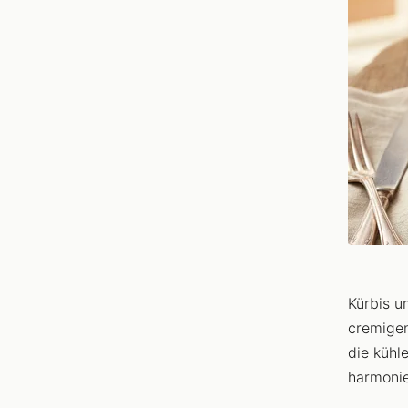
Kürbis u
cremigen
die kühl
harmonie