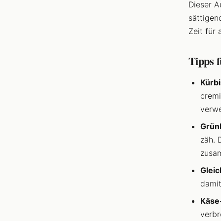
Dieser A
sättigen
Zeit für
Tipps f
Kürbi
cremi
verwe
Grünk
zäh. 
zusa
Gleic
damit
Käse
verbr