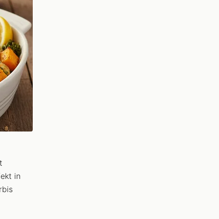
t
ekt in
rbis