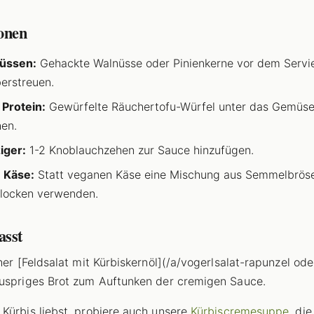
ionen
Nüssen:
Gehackte Walnüsse oder Pinienkerne vor dem Servi
erstreuen.
 Protein:
Gewürfelte Räuchertofu-Würfel unter das Gemüs
en.
iger:
1-2 Knoblauchzehen zur Sauce hinzufügen.
 Käse:
Statt veganen Käse eine Mischung aus Semmelbröse
locken verwenden.
asst
cher [Feldsalat mit Kürbiskernöl](/a/vogerlsalat-rapunzel ode
uspriges Brot zum Auftunken der cremigen Sauce.
Kürbis liebst, probiere auch unsere
Kürbiscremesuppe
, di