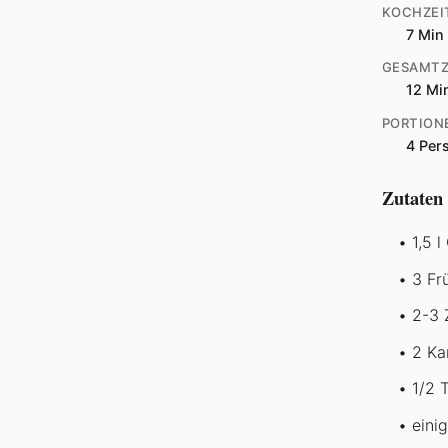
KOCHZEI
7 Min
GESAMTZ
12 Mi
PORTION
4 Per
Zutaten
1,5 
3 Fr
2-3 
2 Ka
1/2 
einig