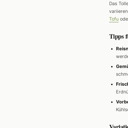
Das Toll
variiere
Tofu
ode
Tipps f
Reisn
werde
Gemü
schme
Frisc
Erdnü
Vorbe
Kühls
Variat