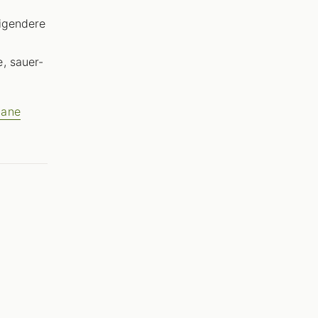
tigendere
e, sauer-
gane