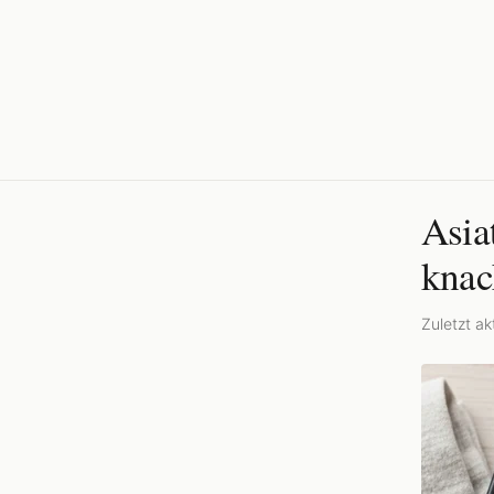
Asia
kna
Zuletzt akt