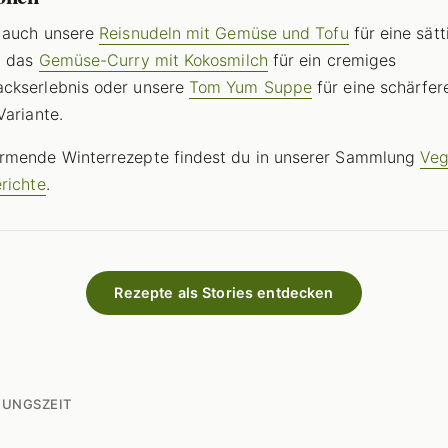
 auch unsere
Reisnudeln mit Gemüse und Tofu
für eine sät
, das
Gemüse-Curry mit Kokosmilch
für ein cremiges
ckserlebnis oder unsere
Tom Yum Suppe
für eine schärfer
Variante.
rmende Winterrezepte findest du in unserer Sammlung
Ve
richte
.
Rezepte als Stories entdecken
TUNGSZEIT