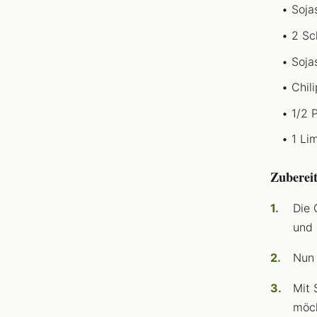
Soja
2 Sc
Soja
Chil
1/2 
1 Lim
Zuberei
Die 
und 
Nun 
Mit 
möch