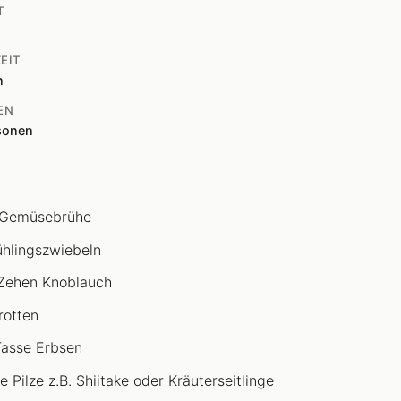
T
EIT
n
EN
sonen
l Gemüsebrühe
ühlingszwiebeln
Zehen Knoblauch
rotten
Tasse Erbsen
e Pilze z.B. Shiitake oder Kräuterseitlinge