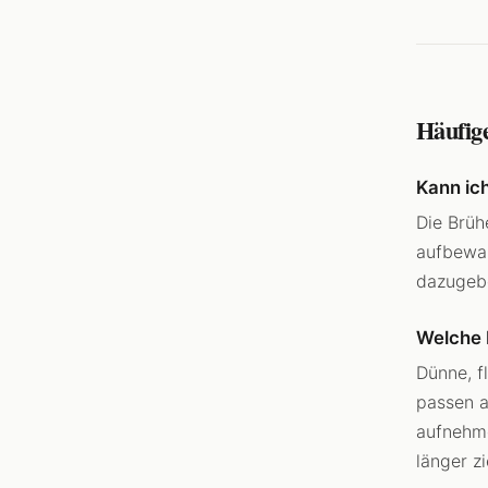
Häufig
Kann ic
Die Brüh
aufbewah
dazugebe
Welche 
Dünne, f
passen a
aufnehme
länger z