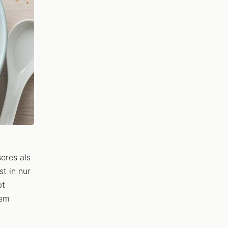
eres als
t in nur
bt
dem