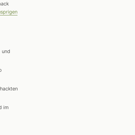
mack
usprigen
n und
o
ehackten
d im