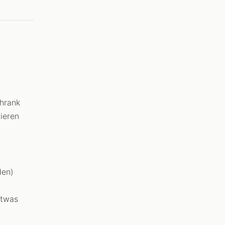
hrank
ieren
den)
etwas