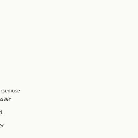
e Gemüse
assen.
d.
er