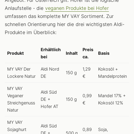
Anlaufstelle - die
veganen Produkte bei Hofer
umfassen das komplette MY VAY Sortiment. Zur
schnellen Orientierung hier die drei wichtigsten Aldi-
Produkte im Überblick:
Erhältlich
Preis
Produkt
Inhalt
Basis
bei
ca.
MY VAY Der
Aldi Nord
1,29
Kokosöl +
150 g
Lockere Natur
DE
€
Mandelprotein
MY VAY
Aldi Süd
Veganer
0,99
Mandel 17% +
DE +
150 g
Streichgenuss
€
Kokosöl 12%
Hofer AT
Natur
MY VAY
Aldi Süd
Sojaghurt
0,89
Soja,
DE +
500 g