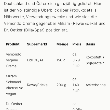
Deutschland und Österreich ganzjährig gelistet. Hier
ist der vollständige Überblick über Produktdetails,
Nährwerte, Verwendungszwecke und wie sich die
Vemondo Creme gegenüber Milram (Rewe/Edeka) und
Dr. Oetker (Billa/Spar) positioniert.
Produkt
Supermarkt
Menge
Preis
Basis
Vemondo
ca.
Kokosfett +
Vegane
Lidl DE/AT
150 g
0,79
Sojaprotein
Creme
EUR
Milram
ca.
Schmand-
Rewe/Edeka
200 g
1,49
Ackerbohnenpr
Alternative
EUR
Vegan
Dr. Oetker
ca.
Creme
0,95–