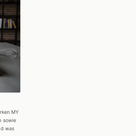
arken MY
n sowie
nd was