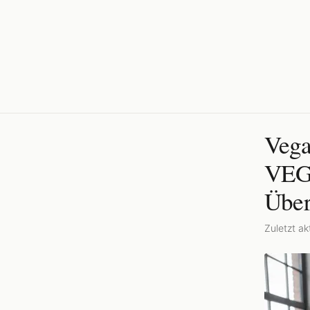
Vega
VEGG
Über
Zuletzt akt