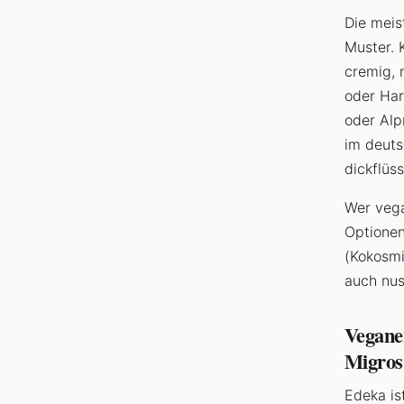
Die meis
Muster. 
cremig, 
oder Har
oder Alpr
im deuts
dickflüss
Wer vega
Optionen
(Kokosmil
auch nus
Veganer
Migros
Edeka is