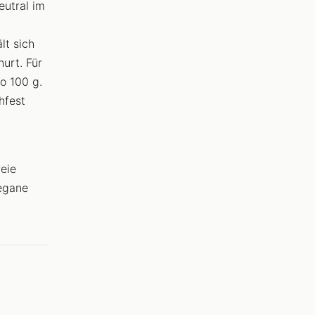
eutral im
lt sich
urt. Für
o 100 g.
hfest
reie
egane