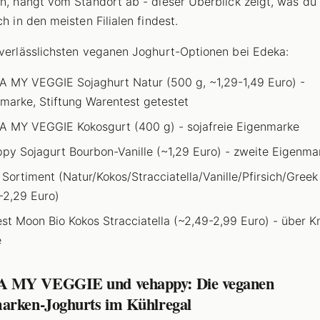
en, hängt vom Standort ab - dieser Überblick zeigt, was du
ch in den meisten Filialen findest.
 verlässlichsten veganen Joghurt-Optionen bei Edeka:
 MY VEGGIE Sojaghurt Natur (500 g, ~1,29-1,49 Euro) -
marke, Stiftung Warentest getestet
 MY VEGGIE Kokosgurt (400 g) - sojafreie Eigenmarke
py Sojagurt Bourbon-Vanille (~1,29 Euro) - zweite Eigenma
 Sortiment (Natur/Kokos/Stracciatella/Vanille/Pfirsich/Greek 
-2,29 Euro)
st Moon Bio Kokos Stracciatella (~2,49-2,99 Euro) - über K
e
 MY VEGGIE und vehappy: Die veganen
arken-Joghurts im Kühlregal