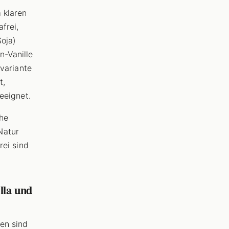
 klaren
frei,
Soja)
n-Vanille
tvariante
t,
geeignet.
che
Natur
rei sind
lla und
den sind