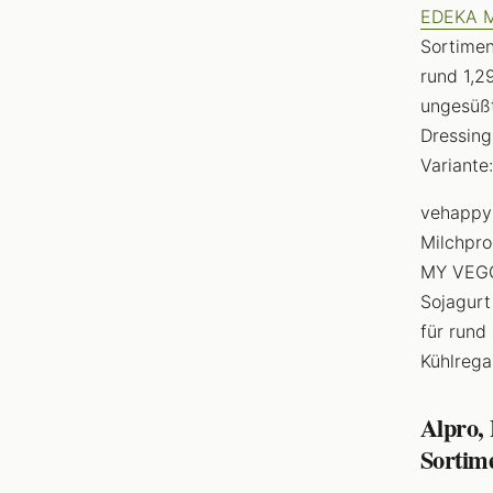
EDEKA 
Sortimen
rund 1,2
ungesüßt
Dressing
Variante
vehappy 
Milchpro
MY VEGGI
Sojagurt
für rund
Kühlrega
Alpro,
Sortim