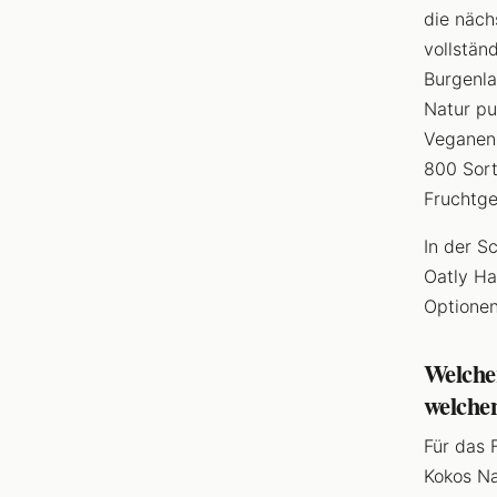
die näch
vollstän
Burgenl
Natur pu
Veganen 
800 Sort
Fruchtge
In der S
Oatly Ha
Optionen
Welcher
welche
Für das 
Kokos Na