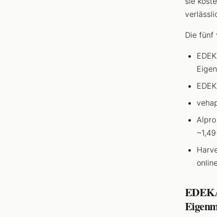
sie kost
verlässli
Die fünf
EDEKA
Eigen
EDEKA
vehap
Alpro
~1,49
Harve
onlin
EDEKA
Eigenm