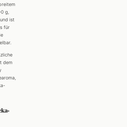
breitem
0 g,
und ist
s für
ie
elbar.
zliche
ht dem
y
learoma,
ka-
eka-