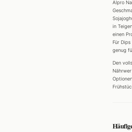
Alpro Na
Geschmac
Sojajogh
in Teige
einen Pr
Für Dips
genug fü
Den voll
Nährwer
Optionen
Frühstü
Häufig