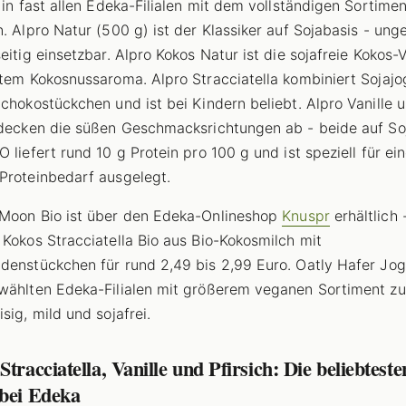
t in fast allen Edeka-Filialen mit dem vollständigen Sortimen
n. Alpro Natur (500 g) ist der Klassiker auf Sojabasis - ung
eitig einsetzbar. Alpro Kokos Natur ist die sojafreie Kokos-
htem Kokosnussaroma. Alpro Stracciatella kombiniert Sojajo
Schokostückchen und ist bei Kindern beliebt. Alpro Vanille 
 decken die süßen Geschmacksrichtungen ab - beide auf So
 liefert rund 10 g Protein pro 100 g und ist speziell für ei
Proteinbedarf ausgelegt.
Moon Bio ist über den Edeka-Onlineshop
Knuspr
erhältlich 
 Kokos Stracciatella Bio aus Bio-Kokosmilch mit
denstückchen für rund 2,49 bis 2,99 Euro. Oatly Hafer Jogh
wählten Edeka-Filialen mit größerem veganen Sortiment zu
sig, mild und sojafrei.
Stracciatella, Vanille und Pfirsich: Die beliebteste
 bei Edeka