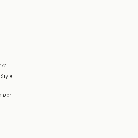
rke
Style,
nuspr