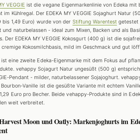
MY VEGGIE
ist die vegane Eigenmarkenlinie von Edeka mit 
t im Kühlregal. Der EDEKA MY VEGGIE Sojaghurt Natur (50
9 bis 1,49 Euro) wurde von der
Stiftung Warentest
getestet 
 und naturbelassen - ideal zum Mixen, Backen und als Basi
s. Der EDEKA MY VEGGIE Kokosgurt (400 g) ist die sojafre
: cremige Kokosmilchbasis, mild im Geschmack und gut löff
ist eine zweite Edeka-Eigenmarke mit dem Fokus auf pflan
dukte. vehappy Sojagurt Natur ungesüßt (500 g) entspric
E-Pendant - milder, naturbelassener Sojajoghurt. vehapp
 Bourbon-Vanille ist die gesüßte Variante mit echtem Vanil
 1,29 Euro pro Becher. Beide vehappy-Produkte sind in Ede
len weit verbreitet.
 Harvest Moon und Oatly: Markenjoghurts im Ed
ent