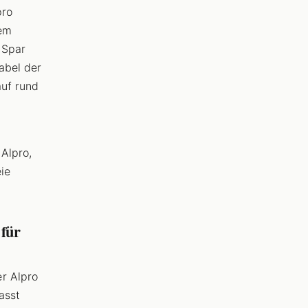
pro
dem
 Spar
abel der
auf rund
 Alpro,
ie
 für
r Alpro
asst