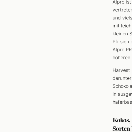
Alpro is
vertrete
und viels
mit leic
kleinen 
Pfirsich
Alpro PRO
höheren 
Harvest 
darunter
Schokola
in ausge
haferbasi
Kokos, 
Sorten