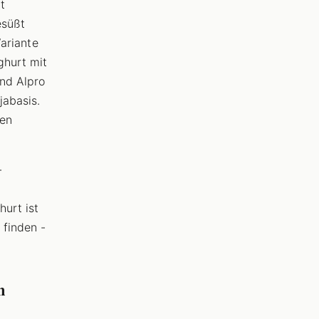
t
esüßt
Variante
ghurt mit
und Alpro
jabasis.
nen
-
urt ist
 finden -
n