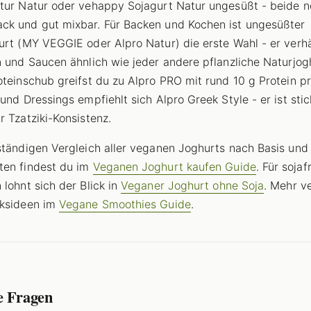
tur Natur oder vehappy Sojagurt Natur ungesüßt - beide n
k und gut mixbar. Für Backen und Kochen ist ungesüßter
urt (MY VEGGIE oder Alpro Natur) die erste Wahl - er verhä
n und Saucen ähnlich wie jeder andere pflanzliche Naturjogh
oteinschub greifst du zu Alpro PRO mit rund 10 g Protein pr
 und Dressings empfiehlt sich Alpro Greek Style - er ist stic
r Tzatziki-Konsistenz.
ständigen Vergleich aller veganen Joghurts nach Basis und
ten findest du im
Veganen Joghurt kaufen Guide
. Für sojaf
 lohnt sich der Blick in
Veganer Joghurt ohne Soja
. Mehr v
cksideen im
Vegane Smoothies Guide
.
e Fragen