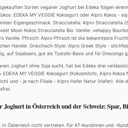
tgekauften Sorten veganer Joghurt bei Edeka folgen einem
Kokos: EDEKA MY VEGGIE Kokosgurt oder Alpro Kokos - soja
milder Eigengeschmack. Stracciatella: Alpro Stracciatella (
vest Moon Kokos Stracciatella Bio. Vanille: vehappy Bourbo
o Vanille. Pfirsich: Alpro Pfirsich ist die bekannteste Fruch
chen Handel. Griechisch-Style: Alpro Greek Style - stichfes
ig, auf Sojabasis, gut als Tzatziki-Basis und für Dressings 
nen Joghurt ohne Soja sucht, hat bei Edeka drei verlässli
: EDEKA MY VEGGIE Kokosgurt (Kokosmilch), Alpro Kokos 
ch) und - je nach Filiale - Alpro Hafer Natur (Hafer). Alle d
sfrei.
 Joghurt in Österreich und der Schweiz: Spar, Bi
t in Österreich nicht vertreten. Für AT-Kundinnen und -Kun