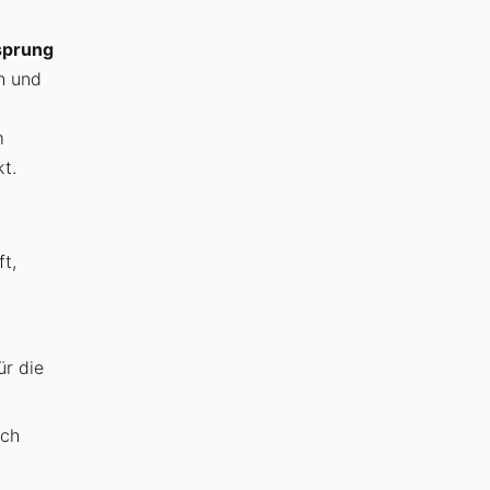
sprung
h und
m
t.
t,
ür die
ich