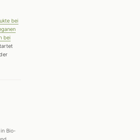
ukte bei
eganen
h bei
tartet
der
in Bio-
und