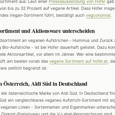
ortiment aus: Laut einer
Presseaussendung von Hofer
gab
von bis zu 32 Prozent auf vegane Artikel. Dass Hofer insg
des Vegan-Sortiment führt, bestätigt auch
vegconomist
.
ortiment und Aktionsware unterscheiden
ndsortiment an veganen Aufstrichen - Hummus und Zurück
 Bio-Aufstriche - ist bei Hofer dauerhaft gelistet. Dazu k
de Aktionsartikel, vor allem im Jänner. Wer eine bestimmt
rüft am besten vorab das
vegane Sortiment auf hofer.at
, da
are zeitlich begrenzt ist.
n Österreich, Aldi Süd in Deutschland
t die österreichische Marke von Aldi Süd. In Deutschland fi
 Süd ein vergleichbares veganes Aufstrich-Sortiment mit e
 veganen Linien - Sortennamen und Eigenmarken untersch
s Diskont-Preisniveau und die V-Label-Kennzeichnung sind