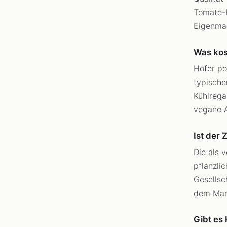
Tomate-B
Eigenmar
Was kos
Hofer po
typische
Kühlrega
vegane A
Ist der
Die als 
pflanzli
Gesellsc
dem Marc
Gibt es