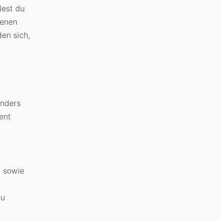
dest du
genen
en sich,
onders
ent
) sowie
du