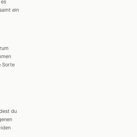
 es
esamt ein
 zum
ommen
e Sorte
ndest du
igenen
eiden