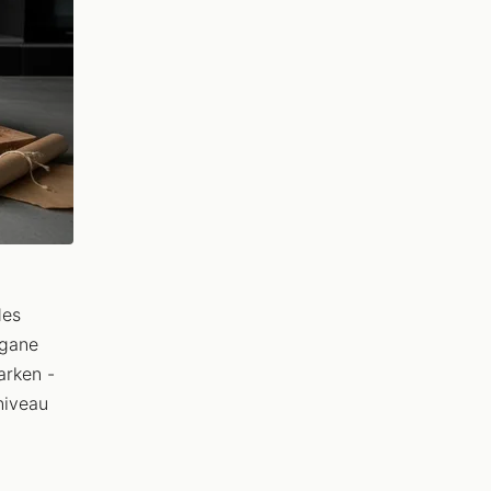
des
egane
arken -
niveau