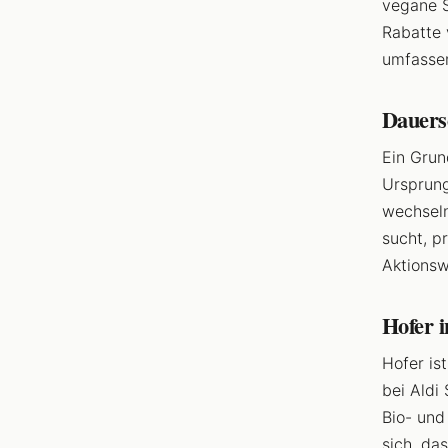
vegane S
Rabatte 
umfassen
Dauers
Ein Gru
Ursprung
wechseln
sucht, p
Aktionsw
Hofer i
Hofer is
bei Aldi
Bio- und
sich, da