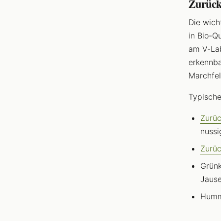
Zurück
Die wich
in Bio-Q
am V-Lab
erkennba
Marchfel
Typische
Zurüc
nussi
Zurüc
Grünk
Jaus
Hummu