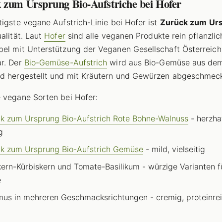
 zum Ursprung Bio-Aufstriche bei Hofer
tigste vegane Aufstrich-Linie bei Hofer ist
Zurück zum Ur
ualität. Laut
Hofer
sind alle veganen Produkte rein pflanzlic
el mit Unterstützung der Veganen Gesellschaft Österreich
r. Der
Bio-Gemüse-Aufstrich
wird aus Bio-Gemüse aus de
d hergestellt und mit Kräutern und Gewürzen abgeschmeck
 vegane Sorten bei Hofer:
k zum Ursprung Bio-Aufstrich Rote Bohne-Walnuss
- herzhaf
g
k zum Ursprung Bio-Aufstrich Gemüse
- mild, vielseitig
ern-Kürbiskern und Tomate-Basilikum - würzige Varianten f
e
s in mehreren Geschmacksrichtungen - cremig, proteinre