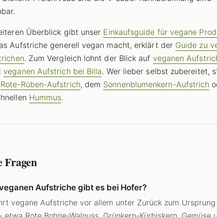
hbar.
eiteren Überblick gibt unser
Einkaufsguide für vegane Prod
as Aufstriche generell vegan macht, erklärt der
Guide zu v
trichen
. Zum Vergleich lohnt der Blick auf
veganen Aufstric
d
veganen Aufstrich bei Billa
. Wer lieber selbst zubereitet, s
m
Rote-Rüben-Aufstrich
, dem
Sonnenblumenkern-Aufstrich
o
chnellen
Hummus
.
e Fragen
veganen Aufstriche gibt es bei Hofer?
hrt vegane Aufstriche vor allem unter Zurück zum Ursprung 
 - etwa Rote Bohne-Walnuss, Grünkern-Kürbiskern, Gemüse 