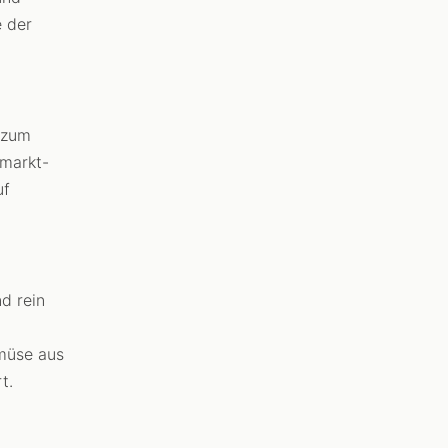
 der
s zum
rmarkt-
uf
d rein
emüse aus
t.