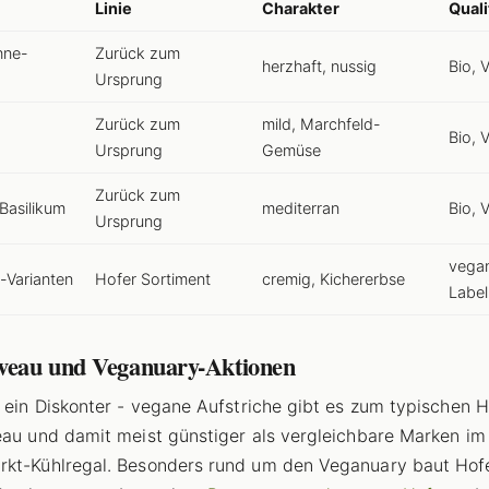
Linie
Charakter
Quali
hne-
Zurück zum
herzhaft, nussig
Bio, 
Ursprung
Zurück zum
mild, Marchfeld-
Bio, 
Ursprung
Gemüse
Zurück zum
Basilikum
mediterran
Bio, 
Ursprung
vegan
Varianten
Hofer Sortiment
cremig, Kichererbse
Label
iveau und Veganuary-Aktionen
t ein Diskonter - vegane Aufstriche gibt es zum typischen H
eau und damit meist günstiger als vergleichbare Marken im
kt-Kühlregal. Besonders rund um den Veganuary baut Hof