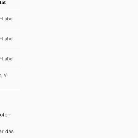
tät
V-Label
V-Label
V-Label
, V-
ofer-
er das