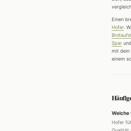
vergleic
Einen br
Hofer
. W
Brotaufs
Spar
un
mit de
einem s
Häufig
Welche 
Hofer fü
Qualität