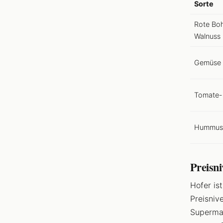
Sorte
Rote Bo
Walnuss
Gemüse
Tomate-
Hummus-
Preisn
Hofer is
Preisniv
Supermar