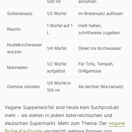
500 ml
einrühren
Soßenansatz
1/2 Würfel
Im Bratensatz auflösen
1 Würfel auf 1
Heiß halten,
Risotto
L
schrittweise zugeben
Nudelkochwasser
1/4 Würfel
Direkt ins Kochwasser
würzen
1/2 Würfel
Für Tofu, Tempeh,
Marinaden
aufgelöst
Grillgemüse
1/4 Würfel in
Gemüse dünsten
Als leichter Würzansatz
100 ml
Vegane Suppenwürfel sind heute kein Suchprodukt
mehr - sie stehen in jedem österreichischen und
deutschen Supermarkt. Mehr zum Thema: Der
vegane
Brühe-Kaufguide
vergleicht weitere Formen von