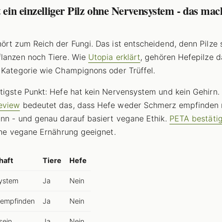
t ein einzelliger Pilz ohne Nervensystem - das mach
ört zum Reich der Fungi. Das ist entscheidend, denn Pilze 
lanzen noch Tiere. Wie
Utopia erklärt
, gehören Hefepilze d
 Kategorie wie Champignons oder Trüffel.
tigste Punkt: Hefe hat kein Nervensystem und kein Gehirn.
eview
bedeutet das, dass Hefe weder Schmerz empfinden
ann - und genau darauf basiert vegane Ethik.
PETA bestätig
eine vegane Ernährung geeignet.
haft
Tiere
Hefe
ystem
Ja
Nein
empfinden
Ja
Nein
sein
Ja
Nein