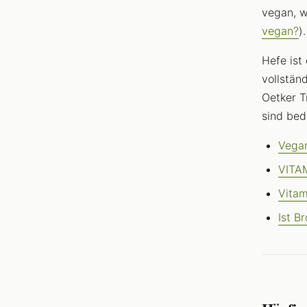
vegan, w
vegan?
).
Hefe ist
vollstän
Oetker T
sind bed
Vegan
VITAM
Vitam
Ist B