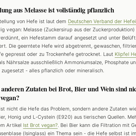
lung aus Melasse ist vollständig pflanzlich
tellung von Hefe ist laut dem
Deutschen Verband der Hefei
dig vegan: Melasse (Zuckersirup aus der Zuckerproduktion)
erdünnt, ein Hefestamm darauf angesetzt und unter Belüf
ert. Die geerntete Hefe wird abgetrennt, gewaschen, filtrie
fe gepresst oder zu Trockenhefe getrocknet. Laut
Klipfel H
ls Nährsalze ausschließlich Ammoniumsalze, Phosphate un
 zugesetzt - alles pflanzlich oder mineralisch.
anderen Zutaten bei Brot, Bier und Wein sind ni
vegan?
 ist nicht die Hefe das Problem, sondern andere Zutaten wie
Eier, Honig und L-Cystein (E920) aus tierischen Quellen. Me
em Artikel
Ist Brot vegan?
. Bei Bier kann die Filtration mit G
senblase (Isinglass) ein Thema sein - die Hefe selbst ist 