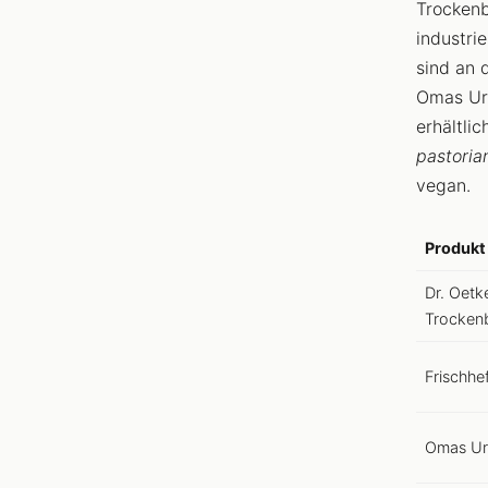
Trockenb
industrie
sind an 
Omas Ur-
erhältli
pastoria
vegan.
Produkt
Dr. Oetk
Trocken
Frischhe
Omas Ur-