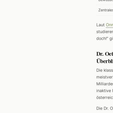
Zentrale
Laut
On
studiere
doch!" g
Dr. Oe
Überbl
Die klas
meistver
Milliard
inaktive
österrei
Die Dr. 