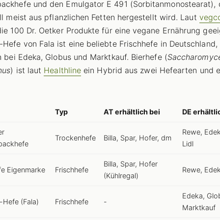
ackhefe und den Emulgator E 491 (Sorbitanmonostearat), 
ll meist aus pflanzlichen Fetten hergestellt wird. Laut
vegc
die 100 Dr. Oetker Produkte für eine vegane Ernährung geei
Hefe von Fala ist eine beliebte Frischhefe in Deutschland,
ch bei Edeka, Globus und Marktkauf. Bierhefe (
Saccharomyc
nus
) ist laut
Healthline
ein Hybrid aus zwei Hefearten und e
Typ
AT erhältlich bei
DE erhältli
er
Rewe, Edeka
Trockenhefe
Billa, Spar, Hofer, dm
backhefe
Lidl
Billa, Spar, Hofer
fe Eigenmarke
Frischhefe
Rewe, Edeka
(Kühlregal)
Edeka, Glo
Hefe (Fala)
Frischhefe
-
Marktkauf