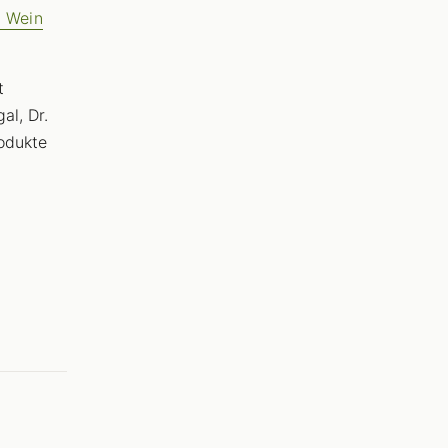
t Wein
t
al, Dr.
odukte