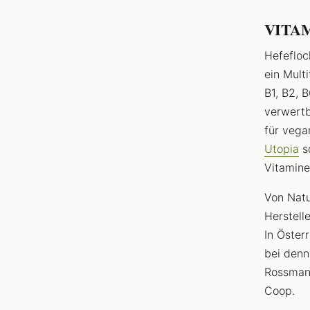
VITAM 
Hefefloc
ein Mult
B1, B2, 
verwertb
für vega
Utopia
s
Vitamine
Von Natu
Herstell
In Öster
bei denn
Rossmann
Coop.