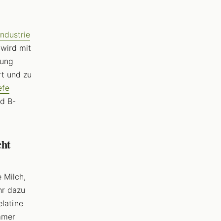
ndustrie
 wird mit
tung
rt und zu
efe
d B-
cht
 Milch,
hr dazu
elatine
immer