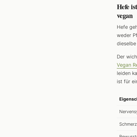
Hefe is
vegan
Hefe geh
weder Pf
dieselbe
Der wich
Vegan R
leiden k
ist für 
Eigensc
Nervens
Schmerz
Bewusst