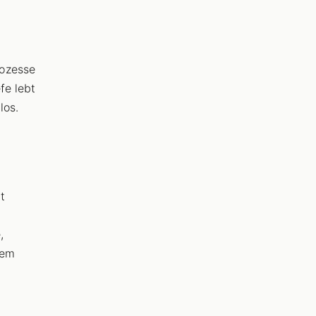
rozesse
fe lebt
los.
t
,
dem