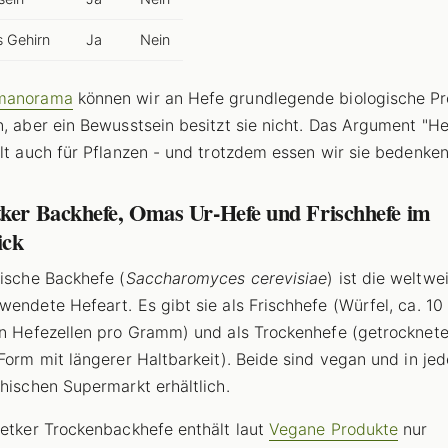
s Gehirn
Ja
Nein
manorama
können wir an Hefe grundlegende biologische P
n, aber ein Bewusstsein besitzt sie nicht. Das Argument "He
ilt auch für Pflanzen - und trotzdem essen wir sie bedenken
tker Backhefe, Omas Ur-Hefe und Frischhefe im
ick
sische Backhefe (
Saccharomyces cerevisiae
) ist die weltwei
wendete Hefeart. Es gibt sie als Frischhefe (Würfel, ca. 10
en Hefezellen pro Gramm) und als Trockenhefe (getrocknete
 Form mit längerer Haltbarkeit). Beide sind vegan und in je
chischen Supermarkt erhältlich.
Oetker Trockenbackhefe enthält laut
Vegane Produkte
nur