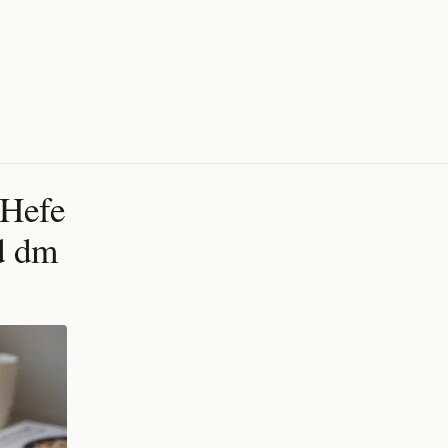
-Hefe
d dm