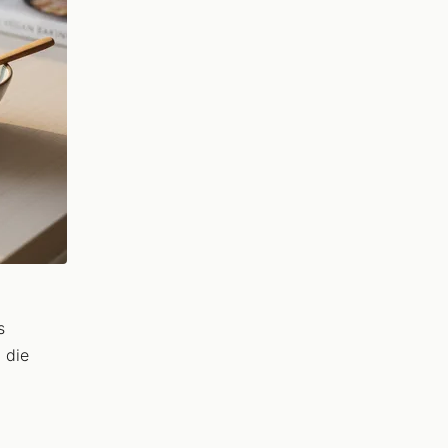
s
 die