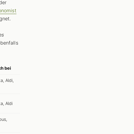
der
onomist
gnet.
es
benfalls
ch bei
, Aldi,
, Aldi
bus,