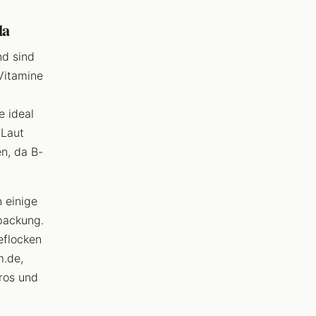
la
nd sind
Vitamine
 ideal
 Laut
n, da B-
 einige
rpackung.
eflocken
m.de,
ros und