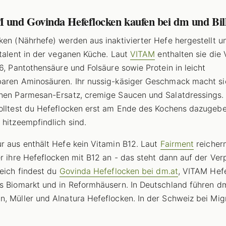
und Govinda Hefeflocken kaufen bei dm und Bil
ken (Nährhefe) werden aus inaktivierter Hefe hergestellt u
italent in der veganen Küche. Laut
VITAM
enthalten sie die 
B6, Pantothensäure und Folsäure sowie Protein in leicht
aren Aminosäuren. Ihr nussig-käsiger Geschmack macht sie
nen Parmesan-Ersatz, cremige Saucen und Salatdressings.
olltest du Hefeflocken erst am Ende des Kochens dazugebe
 hitzeempfindlich sind.
r aus enthält Hefe kein Vitamin B12. Laut
Fairment
reichern
er ihre Hefeflocken mit B12 an - das steht dann auf der Ve
reich findest du
Govinda Hefeflocken bei dm.at
, VITAM Hef
s Biomarkt und in Reformhäusern. In Deutschland führen d
, Müller und Alnatura Hefeflocken. In der Schweiz bei Mig