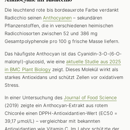
Die leuchtend rote bis bordeauxrote Farbe verdankt
Radicchio seinen
Anthocyanen
– sekundären
Pflanzenstoffen, die in verschiedenen heimischen
Radicchiosorten zwischen 52 und 386 mg
Gesamtpolyphenole pro 100 g frische Masse liefern.
Das häufigste Anthocyan ist das Cyanidin-3-O-(6-O-
malonyl)-glucosid, wie eine
aktuelle Studie aus 2025
in BMC Plant Biology
zeigt. Dieses Molekül wirkt als
starkes Antioxidans und schützt Zellen vor oxidativem
Stress.
In einer Untersuchung des
Journal of Food Science
(2019) zeigte ein Anthocyan-Extrakt aus rotem
Chicorée einen DPPH-Antioxidantien-Wert (EC50 =
39,17 µmol/L) – vergleichbar mit bekannten
Antioxidantien wie Vitamin C. Im Labor schützte der