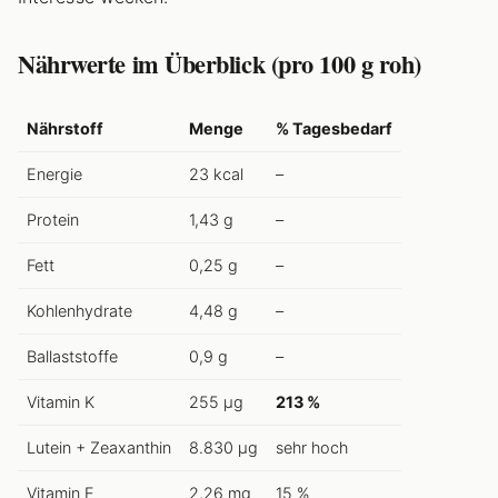
Nährwerte im Überblick (pro 100 g roh)
Nährstoff
Menge
% Tagesbedarf
Energie
23 kcal
–
Protein
1,43 g
–
Fett
0,25 g
–
Kohlenhydrate
4,48 g
–
Ballaststoffe
0,9 g
–
Vitamin K
255 µg
213 %
Lutein + Zeaxanthin
8.830 µg
sehr hoch
Vitamin E
2,26 mg
15 %