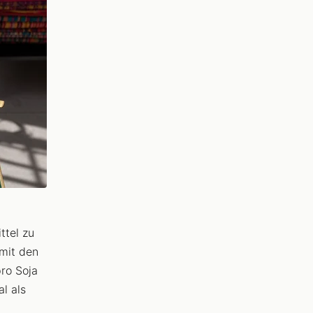
ttel zu
 mit den
pro Soja
l als