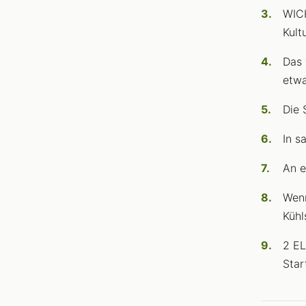
WICH
Kult
Das 
etwa
Die 
In s
An e
Wenn
Kühl
2 EL
Star