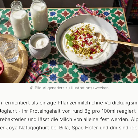
© Bild AI generiert zu Illustrationszwecken
h fermentiert als einzige Pflanzenmilch ohne Verdickungsmi
oghurt - ihr Proteingehalt von rund 8g pro 100ml reagiert
rebakterien und lässt die Milch von alleine fest werden. Al
er Joya Naturjoghurt bei Billa, Spar, Hofer und dm sind idea