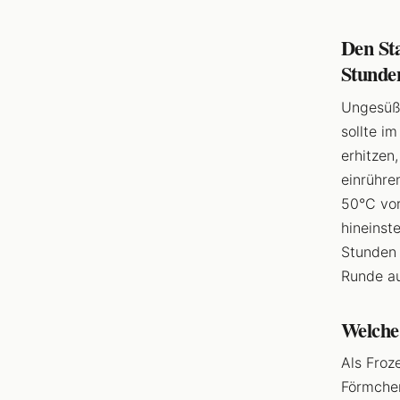
Den Sta
Stunden
Ungesüßt
sollte i
erhitzen
einrühre
50°C vor
hineinst
Stunden 
Runde a
Welche
Als Froz
Förmchen