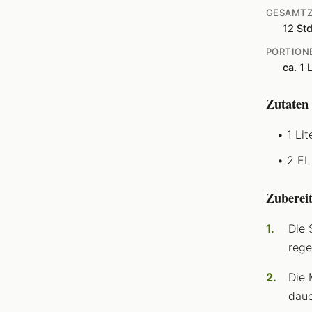
GESAMTZ
12 St
PORTION
ca. 1 L
Zutaten
1 Li
2 EL
Zuberei
Die 
rege
Die 
daue