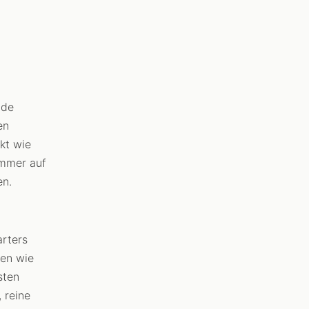
ide
en
kt wie
Immer auf
en.
arters
zen wie
sten
 reine