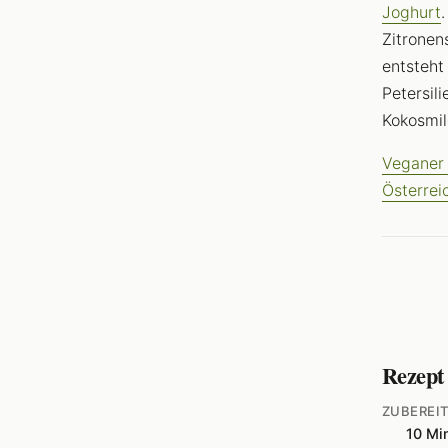
Joghurt
Zitronen
entsteht
Petersil
Kokosmil
Veganer 
Österrei
Rezept
ZUBEREI
10 Mi