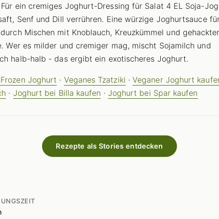
. Für ein cremiges Joghurt-Dressing für Salat 4 EL Soja-Jog
saft, Senf und Dill verrühren. Eine würzige Joghurtsauce fü
 durch Mischen mit Knoblauch, Kreuzkümmel und gehackte
ie. Wer es milder und cremiger mag, mischt Sojamilch und
ch halb-halb - das ergibt ein exotischeres Joghurt.
Frozen Joghurt
·
Veganes Tzatziki
·
Veganer Joghurt kaufen
ch
·
Joghurt bei Billa kaufen
·
Joghurt bei Spar kaufen
Rezepte als Stories entdecken
TUNGSZEIT
n