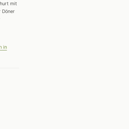
hurt mit
r Döner
r
 in