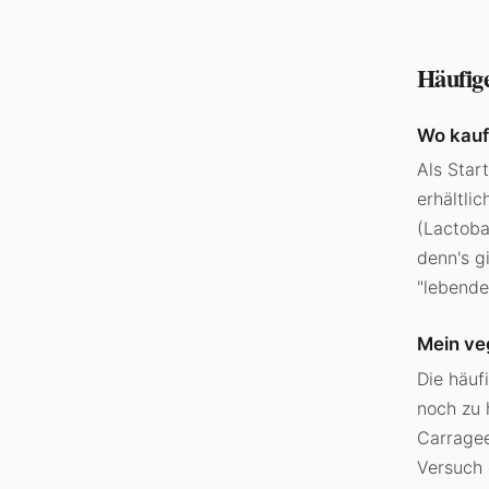
Häufig
Wo kaufe
Als Star
erhältlic
(Lactoba
denn's g
"lebende
Mein veg
Die häuf
noch zu 
Carragee
Versuch 