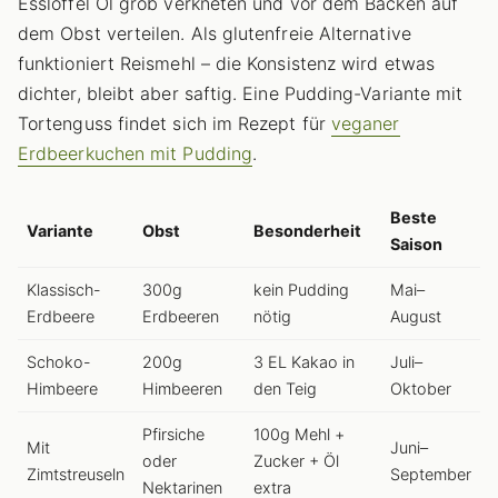
Esslöffel Öl grob verkneten und vor dem Backen auf
dem Obst verteilen. Als glutenfreie Alternative
funktioniert Reismehl – die Konsistenz wird etwas
dichter, bleibt aber saftig. Eine Pudding-Variante mit
Tortenguss findet sich im Rezept für
veganer
Erdbeerkuchen mit Pudding
.
Beste
Variante
Obst
Besonderheit
Saison
Klassisch-
300g
kein Pudding
Mai–
Erdbeere
Erdbeeren
nötig
August
Schoko-
200g
3 EL Kakao in
Juli–
Himbeere
Himbeeren
den Teig
Oktober
Pfirsiche
100g Mehl +
Mit
Juni–
oder
Zucker + Öl
Zimtstreuseln
September
Nektarinen
extra