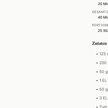
20 Mi
GESAMTZ
40 Mi
PORTION
25 St
Zutaten
125 
200 
50 g
1 EL
50 g
3 EL
Zum 