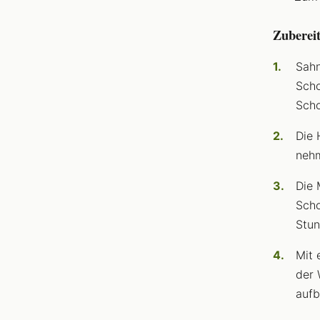
Zuberei
Sahn
Scho
Scho
Die 
nehm
Die 
Scho
Stun
Mit 
der 
aufb