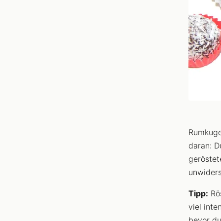
Rumkugel
daran: D
geröstet
unwiders
Tipp:
Rös
viel int
bevor du