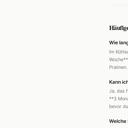
Häufig
Wie lan
Im Kühls
Woche**.
Pralinen.
Kann ic
Ja, das f
**3 Mona
bevor du
Welche 