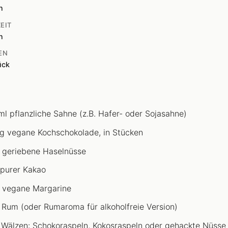
n
EIT
n
EN
ück
ml pflanzliche Sahne (z.B. Hafer- oder Sojasahne)
g vegane Kochschokolade, in Stücken
 geriebene Haselnüsse
 purer Kakao
 vegane Margarine
 Rum (oder Rumaroma für alkoholfreie Version)
Wälzen: Schokoraspeln, Kokosraspeln oder gehackte Nüsse