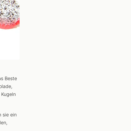
as Beste
olade,
 Kugeln
 sie ein
len,