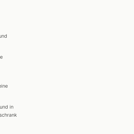
und
te
eine
und in
lschrank