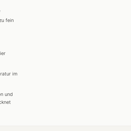
f
zu fein
ier
ratur im
en und
cknet