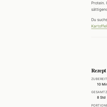
Protein.
sättigen
Du suchs
Kartoffe
Rezept
ZUBEREI
10 Mi
GESAMTZ
8 Std
PORTION