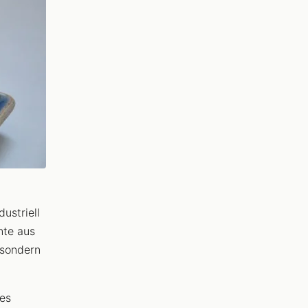
ustriell
nte aus
 sondern
es