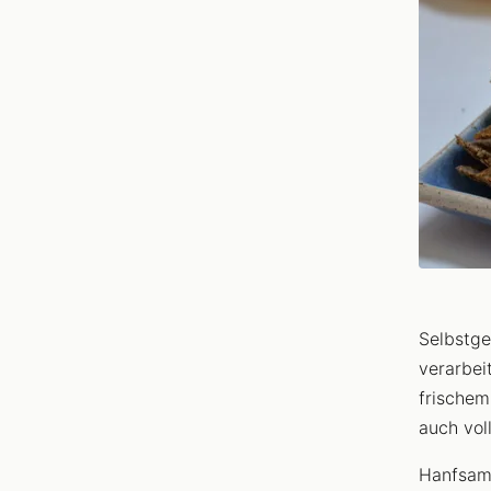
Selbstge
verarbei
frischem
auch voll
Hanfsame