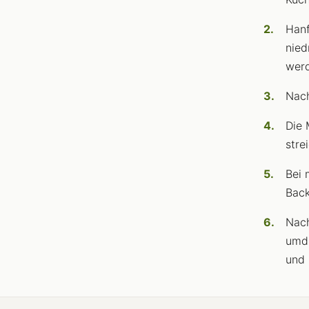
Hanf
nied
werd
Nach
Die 
stre
Bei 
Back
Nach
umdr
und 