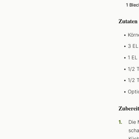
1 Blec
Zutaten
Körn
3 EL
1 EL
1/2 
1/2 
Opti
Zuberei
Die 
scha
Küch