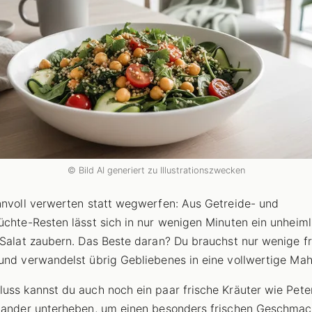
© Bild AI generiert zu Illustrationszwecken
nnvoll verwerten statt wegwerfen: Aus Getreide- und
üchte-Resten lässt sich in nur wenigen Minuten ein unheiml
 Salat zaubern. Das Beste daran? Du brauchst nur wenige f
und verwandelst übrig Gebliebenes in eine vollwertige Mahl
uss kannst du auch noch ein paar frische Kräuter wie Peter
iander unterheben, um einen besonders frischen Geschmac