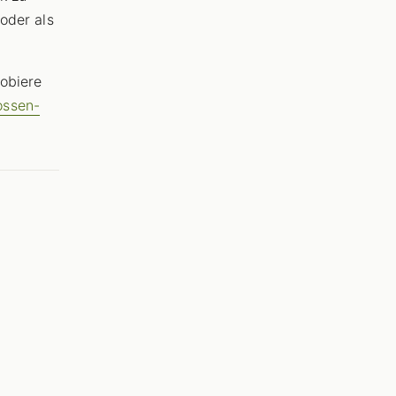
 oder als
robiere
ossen-