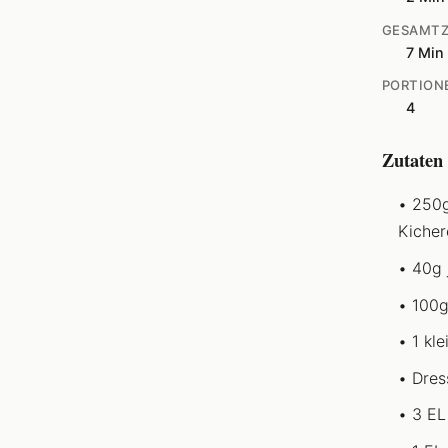
GESAMTZ
7 Min
PORTION
4
Zutaten
250g
Kicher
40g 
100g
1 kle
Dres
3 EL