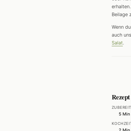
erhalten
Beilage 
Wenn du 
auch un
Salat
.
Rezept
ZUBEREI
5 Min
KOCHZEI
2 Min