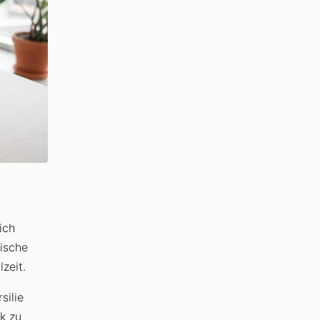
ich
rische
zeit.
silie
k zu