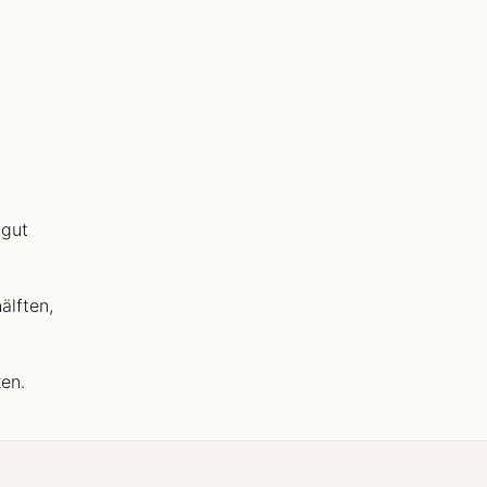
 gut
älften,
en.