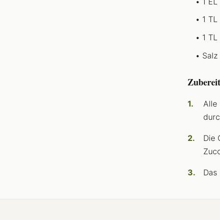
1 EL
1 TL
1 TL
Salz
Zuberei
Alle
durc
Die 
Zucc
Das 