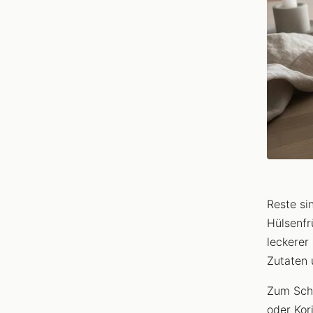
Reste si
Hülsenfr
leckerer
Zutaten 
Zum Schl
oder Kor