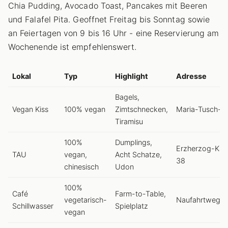
Chia Pudding, Avocado Toast, Pancakes mit Beeren
und Falafel Pita. Geoffnet Freitag bis Sonntag sowie
an Feiertagen von 9 bis 16 Uhr - eine Reservierung am
Wochenende ist empfehlenswert.
Lokal
Typ
Highlight
Adresse
Bagels,
Vegan Kiss
100% vegan
Zimtschnecken,
Maria-Tusch-St
Tiramisu
100%
Dumplings,
Erzherzog-Karl
TAU
vegan,
Acht Schatze,
38
chinesisch
Udon
100%
Café
Farm-to-Table,
vegetarisch-
Naufahrtweg 1
Schillwasser
Spielplatz
vegan