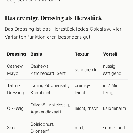
Das cremige Dressing als Herzstück
Das Dressing ist das Herzstück jedes Coleslaw. Vier
Varianten funktionieren besonders gut:
Dressing
Basis
Textur
Vorteil
Cashew-
Cashews,
nussig,
sehr cremig
Mayo
Zitronensaft, Senf
sättigend
Tahini-
Tahini, Zitronensaft,
cremig-
in 2 Min.
Dressing
Knoblauch
leicht
fertig
Olivenöl, Apfelessig,
Öl-Essig
leicht, frisch
kalorienarm
Agavendicksaft
Sojajoghurt,
Senf-
mild,
schnell und
Dijonsenf,