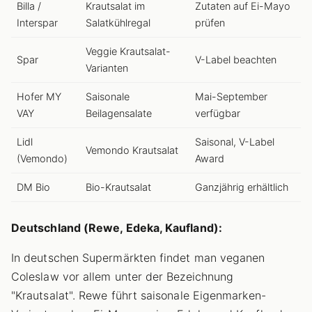
Billa /
Krautsalat im
Zutaten auf Ei-Mayo
Interspar
Salatkühlregal
prüfen
Veggie Krautsalat-
Spar
V-Label beachten
Varianten
Hofer MY
Saisonale
Mai-September
VAY
Beilagensalate
verfügbar
Lidl
Saisonal, V-Label
Vemondo Krautsalat
(Vemondo)
Award
DM Bio
Bio-Krautsalat
Ganzjährig erhältlich
Deutschland (Rewe, Edeka, Kaufland):
In deutschen Supermärkten findet man veganen
Coleslaw vor allem unter der Bezeichnung
"Krautsalat". Rewe führt saisonale Eigenmarken-