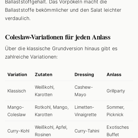
Ballaststoffgehalt. Das Vorpökeln macht die
Ballaststoffe bekömmlicher und den Salat leichter
verdaulich.
Coleslaw-Variationen für jeden Anlass
Über die klassische Grundversion hinaus gibt es
zahlreiche Variationen:
Variation
Zutaten
Dressing
Anlass
Weißkohl,
Cashew-
Klassisch
Grillparty
Karotten
Mayo
Mango-
Rotkohl, Mango,
Limetten-
Sommer,
Coleslaw
Karotten
Vinaigrette
Picknick
Weißkohl, Apfel,
Exotisches
Curry-Kohl
Curry-Tahini
Rosinen
Buffet