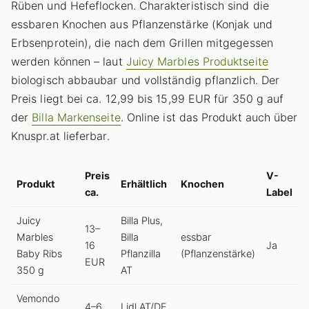
Rüben und Hefeflocken. Charakteristisch sind die
essbaren Knochen aus Pflanzenstärke (Konjak und
Erbsenprotein), die nach dem Grillen mitgegessen
werden können – laut
Juicy Marbles Produktseite
biologisch abbaubar und vollständig pflanzlich. Der
Preis liegt bei ca. 12,99 bis 15,99 EUR für 350 g auf
der
Billa Markenseite
. Online ist das Produkt auch über
Knuspr.at lieferbar.
Preis
V-
Produkt
Erhältlich
Knochen
ca.
Label
Juicy
Billa Plus,
13–
Marbles
Billa
essbar
16
Ja
Baby Ribs
Pflanzilla
(Pflanzenstärke)
EUR
350 g
AT
Vemondo
4–6
Lidl AT/DE