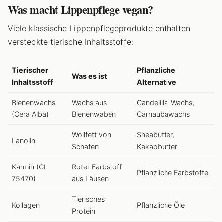
Was macht Lippenpflege vegan?
Viele klassische Lippenpflegeprodukte enthalten
versteckte tierische Inhaltsstoffe:
Tierischer
Pflanzliche
Was es ist
Inhaltsstoff
Alternative
Bienenwachs
Wachs aus
Candelilla-Wachs,
(Cera Alba)
Bienenwaben
Carnaubawachs
Wollfett von
Sheabutter,
Lanolin
Schafen
Kakaobutter
Karmin (CI
Roter Farbstoff
Pflanzliche Farbstoffe
75470)
aus Läusen
Tierisches
Kollagen
Pflanzliche Öle
Protein