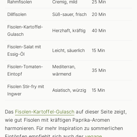
Rahmfisolen
Cremig, mild
25 Min
Dillfisolen
Süß-sauer, frisch
20 Min
Fisolen-Kartoffel-
Herzhaft, kräftig
40 Min
Gulasch
Fisolen-Salat mit
Leicht, säuerlich
15 Min
Essig-Öl
Fisolen-Tomaten-
Mediterran,
35 Min
Eintopf
wärmend
Fisolen Stir-fry mit
Asiatisch, würzig
15 Min
Ingwer
Das
Fisolen-Kartoffel-Gulasch
auf dieser Seite zeigt,
wie gut Fisolen mit kräftigen Paprika-Aromen
harmonieren. Für mehr Inspiration zu sommerlichen
Eintöpfen empfiehlt sich auch der
vegane