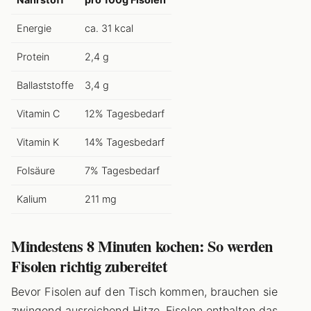
Energie
ca. 31 kcal
Protein
2,4 g
Ballaststoffe
3,4 g
Vitamin C
12% Tagesbedarf
Vitamin K
14% Tagesbedarf
Folsäure
7% Tagesbedarf
Kalium
211 mg
Mindestens 8 Minuten kochen: So werden
Fisolen richtig zubereitet
Bevor Fisolen auf den Tisch kommen, brauchen sie
zwingend ausreichend Hitze. Fisolen enthalten das