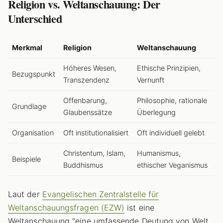
Religion vs. Weltanschauung: Der
Unterschied
Merkmal
Religion
Weltanschauung
Höheres Wesen,
Ethische Prinzipien,
Bezugspunkt
Transzendenz
Vernunft
Offenbarung,
Philosophie, rationale
Grundlage
Glaubenssätze
Überlegung
Organisation
Oft institutionalisiert
Oft individuell gelebt
Christentum, Islam,
Humanismus,
Beispiele
Buddhismus
ethischer Veganismus
Laut der
Evangelischen Zentralstelle für
Weltanschauungsfragen (EZW)
ist eine
Weltanschauung "eine umfassende Deutung von Welt