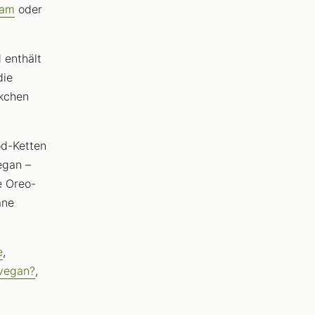
eam
oder
 enthält
die
ckchen
od-Ketten
egan –
e Oreo-
ane
e
,
 vegan?
,