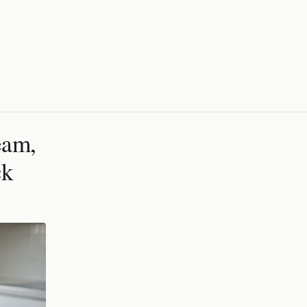
eam,
ck