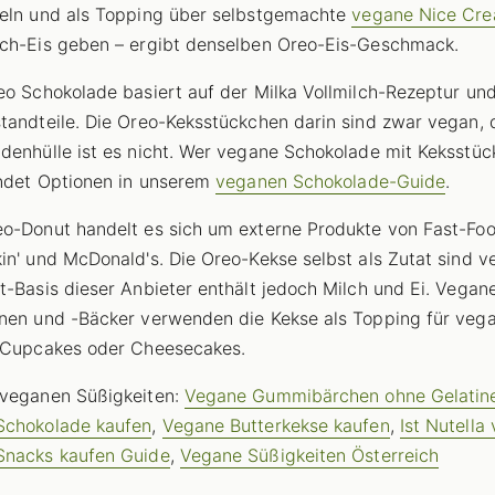
eln und als Topping über selbstgemachte
vegane Nice Cr
ch-Eis geben – ergibt denselben Oreo-Eis-Geschmack.
eo Schokolade basiert auf der Milka Vollmilch-Rezeptur und
tandteile. Die Oreo-Keksstückchen darin sind zwar vegan, 
denhülle ist es nicht. Wer vegane Schokolade mit Keksstü
indet Optionen in unserem
veganen Schokolade-Guide
.
o-Donut handelt es sich um externe Produkte von Fast-Fo
in' und McDonald's. Die Oreo-Kekse selbst als Zutat sind v
t-Basis dieser Anbieter enthält jedoch Milch und Ei. Vegan
nen und -Bäcker verwenden die Kekse als Topping für veg
 Cupcakes oder Cheesecakes.
 veganen Süßigkeiten:
Vegane Gummibärchen ohne Gelatin
Schokolade kaufen
,
Vegane Butterkekse kaufen
,
Ist Nutella
Snacks kaufen Guide
,
Vegane Süßigkeiten Österreich