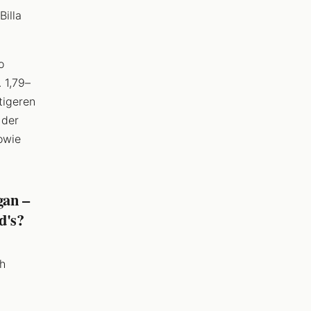
illa
o
 1,79–
tigeren
 der
owie
gan –
d's?
ch