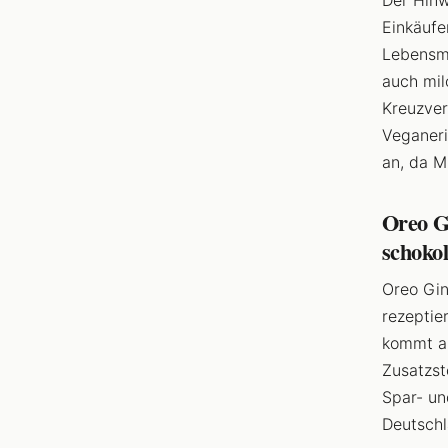
Der Hinw
Einkäufe
Lebensmi
auch mil
Kreuzver
Veganeri
an, da M
Oreo G
schoko
Oreo Gin
rezeptie
kommt au
Zusatzst
Spar- un
Deutschl