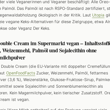
der viele Veganerinnen und Veganer beschäftigt: Alle Oreo
n Palmöl. Das Palmöl ist nach RSPO-Standard zertifiziert, s
genwaldabholzung ökologisch in der Kritik. Laut
Utopia
gi
eie vegane Keks-Alternativen für diese Zielgruppe, etwa Al
ekse oder Veganz Der Keks.
ouble Cream im Supermarkt vegan – Inhaltsstoff
, Weizenmehl, Palmöl und Sojalecithin ohne
ilchpulver
 Double Cream (die EU-Variante mit doppelter Cremefüllun
laut
OpenFoodFacts
Zucker, Weizenmehl, Palmöl, fettarmes
ver (3,6 %), Weizenstärke, Glukose-Fruktose-Sirup, Palmker
bmittel sowie Sojalecithin und Sonnenblumenlecithin als
ren. Kein Magermilchpulver, kein tierischer Zusatzstoff. Or
ream ist vegan.