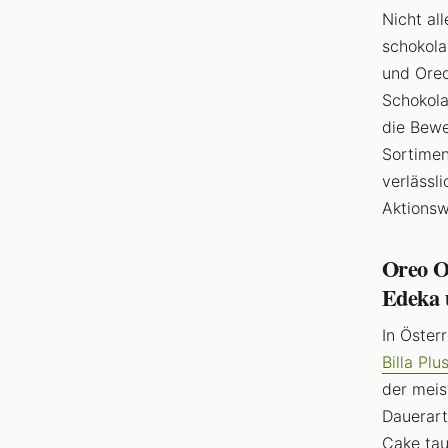
Nicht al
schokol
und Oreo
Schokola
die Bewe
Sortimen
verlässl
Aktionsw
Oreo Or
Edeka u
In Öster
Billa Plu
der meis
Dauerart
Cake tau