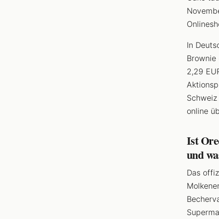
November
Onlinesh
In Deuts
Brownie 
2,29 EUR
Aktionsp
Schweiz 
online ü
Ist Ore
und wa
Das offi
Molkener
Becherva
Supermar