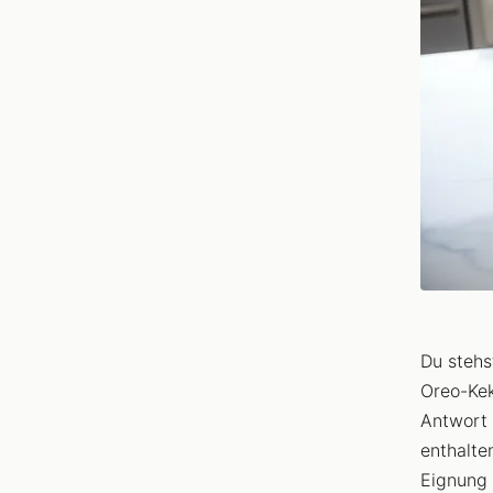
Du stehs
Oreo-Kek
Antwort 
enthalte
Eignung 