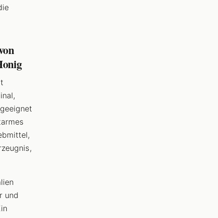
die
von
Honig
t
inal,
 geeignet
ttarmes
ebmittel,
rzeugnis,
lien
r und
in