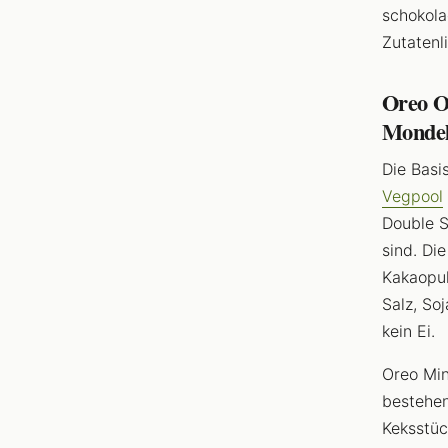
schokola
Zutatenli
Oreo O
Mondelē
Die Basi
Vegpool
Double S
sind. Di
Kakaopul
Salz, So
kein Ei.
Oreo Min
bestehen
Keksstüc