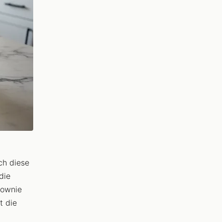
ch diese
die
rownie
t die