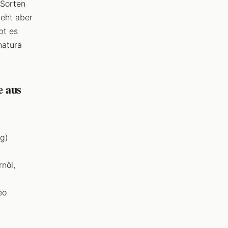
-Sorten
teht aber
bt es
natura
e aus
g)
nöl,
eo