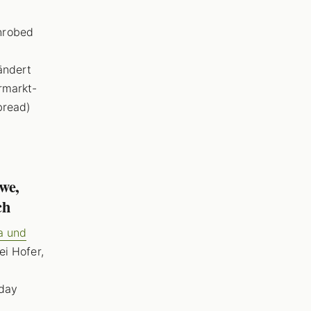
nrobed
ändert
rmarkt-
bread)
ewe,
ch
la und
ei Hofer,
hday