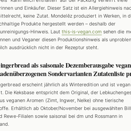
eis "Kann Milch enthalten" auf der Packung verwirrt viele
rinnen und Einkäufer. Dieser Satz ist ein Allergiehinweis n
ttelrecht, keine Zutat. Mondelēz produziert in Werken, in 
chhaltige Produkte hergestellt werden – deshalb der
unreinigungs-Hinweis. Laut
this-is-vegan.com
sehen die m
nnen und Veganer diesen Produktionshinweis als unproble
ilch ausdrücklich nicht in der Rezeptur steht.
ingerbread als saisonale Dezemberausgabe vegan 
ladenüberzogenen Sondervarianten Zutatenliste p
gerbread erscheint jährlich als Winteredition und ist vegan
rt. Die Keksbase entspricht dem Original, der Lebkucheng
s veganen Aromen (Zimt, Ingwer, Nelke) ohne tierische
offe. Erhältlich ab Oktober/November bei ausgewählten Bill
d Rewe-Filialen sowie saisonal bei dm und Rossmann in
and.