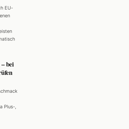
ach EU-
denen
eisten
matisch
– bei
rüfen
eschmack
a Plus-,