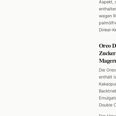
Aspekt, 
enthalte
wegen Re
palmölfr
Dinkel-K
Oreo D
Zucker
Magerm
Die Oreo
enthält 
Kakaopul
Backtrie
Emulgato
Double C