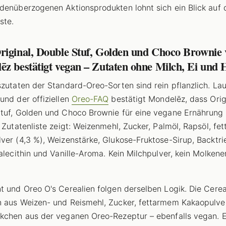
denüberzogenen Aktionsprodukten lohnt sich ein Blick auf 
ste.
riginal, Double Stuf, Golden und Choco Brownie 
z bestätigt vegan – Zutaten ohne Milch, Ei und 
szutaten der Standard-Oreo-Sorten sind rein pflanzlich. Lau
und der offiziellen
Oreo-FAQ
bestätigt Mondelēz, dass Orig
tuf, Golden und Choco Brownie für eine vegane Ernährung
e Zutatenliste zeigt: Weizenmehl, Zucker, Palmöl, Rapsöl, fe
ver (4,3 %), Weizenstärke, Glukose-Fruktose-Sirup, Backtri
jalecithin und Vanille-Aroma. Kein Milchpulver, kein Molkene
t und Oreo O's Cerealien folgen derselben Logik. Die Cerea
 aus Weizen- und Reismehl, Zucker, fettarmem Kakaopulve
kchen aus der veganen Oreo-Rezeptur – ebenfalls vegan. E