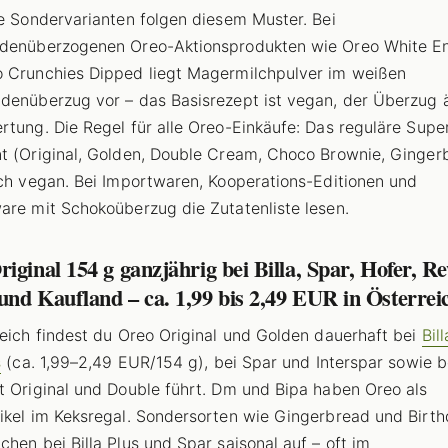
le Sondervarianten folgen diesem Muster. Bei
adenüberzogenen Oreo-Aktionsprodukten wie Oreo White E
 Crunchies Dipped liegt Magermilchpulver im weißen
denüberzug vor – das Basisrezept ist vegan, der Überzug 
rtung. Die Regel für alle Oreo-Einkäufe: Das reguläre Supe
t (Original, Golden, Double Cream, Choco Brownie, Ginger
ich vegan. Bei Importwaren, Kooperations-Editionen und
are mit Schokoüberzug die Zutatenliste lesen.
iginal 154 g ganzjährig bei Billa, Spar, Hofer, R
nd Kaufland – ca. 1,99 bis 2,49 EUR in Österrei
reich findest du Oreo Original und Golden dauerhaft bei
Bil
s
(ca. 1,99–2,49 EUR/154 g), bei Spar und Interspar sowie b
t Original und Double führt. Dm und Bipa haben Oreo als
ikel im Keksregal. Sondersorten wie Gingerbread und Birt
chen bei Billa Plus und Spar saisonal auf – oft im